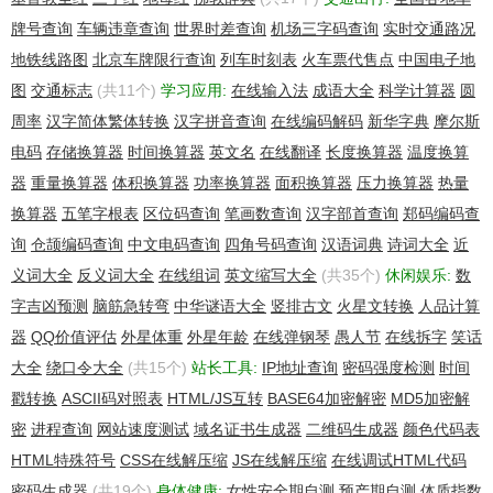
牌号查询
车辆违章查询
世界时差查询
机场三字码查询
实时交通路况
地铁线路图
北京车牌限行查询
列车时刻表
火车票代售点
中国电子地
图
交通标志
(共11个)
学习应用:
在线输入法
成语大全
科学计算器
圆
周率
汉字简体繁体转换
汉字拼音查询
在线编码解码
新华字典
摩尔斯
电码
存储换算器
时间换算器
英文名
在线翻译
长度换算器
温度换算
器
重量换算器
体积换算器
功率换算器
面积换算器
压力换算器
热量
换算器
五笔字根表
区位码查询
笔画数查询
汉字部首查询
郑码编码查
询
仓颉编码查询
中文电码查询
四角号码查询
汉语词典
诗词大全
近
义词大全
反义词大全
在线组词
英文缩写大全
(共35个)
休闲娱乐:
数
字吉凶预测
脑筋急转弯
中华谜语大全
竖排古文
火星文转换
人品计算
器
QQ价值评估
外星体重
外星年龄
在线弹钢琴
愚人节
在线拆字
笑话
大全
绕口令大全
(共15个)
站长工具:
IP地址查询
密码强度检测
时间
戳转换
ASCII码对照表
HTML/JS互转
BASE64加密解密
MD5加密解
密
进程查询
网站速度测试
域名证书生成器
二维码生成器
颜色代码表
HTML特殊符号
CSS在线解压缩
JS在线解压缩
在线调试HTML代码
密码生成器
(共19个)
身体健康:
女性安全期自测
预产期自测
体质指数