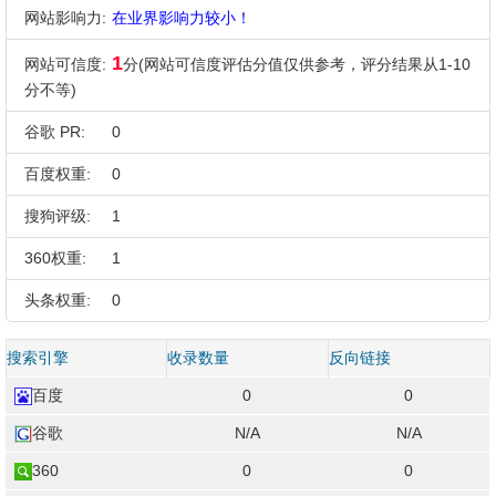
网站影响力:
在业界影响力较小！
1
网站可信度:
分(网站可信度评估分值仅供参考，评分结果从1-10
分不等)
谷歌 PR:
0
百度权重:
0
搜狗评级:
1
360权重:
1
头条权重:
0
搜索引擎
收录数量
反向链接
百度
0
0
谷歌
N/A
N/A
360
0
0