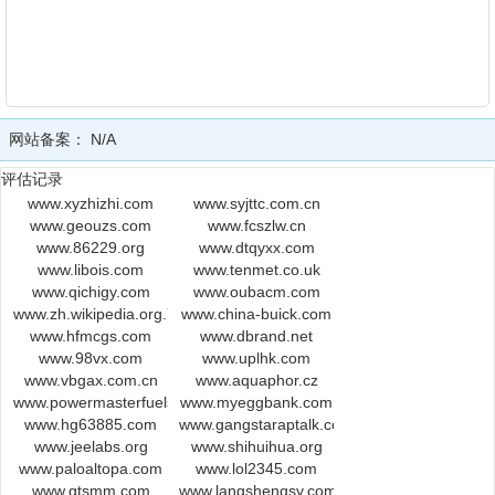
网站备案：
N/A
评估记录
www.xyzhizhi.com
www.syjttc.com.cn
www.geouzs.com
www.fcszlw.cn
www.86229.org
www.dtqyxx.com
www.libois.com
www.tenmet.co.uk
www.qichigy.com
www.oubacm.com
www.zh.wikipedia.org.75274.hlcnet.com
www.china-buick.com
www.hfmcgs.com
www.dbrand.net
www.98vx.com
www.uplhk.com
www.vbgax.com.cn
www.aquaphor.cz
www.powermasterfuels.com
www.myeggbank.com
www.hg63885.com
www.gangstaraptalk.com
www.jeelabs.org
www.shihuihua.org
www.paloaltopa.com
www.lol2345.com
www.gtsmm.com
www.langshengsy.com