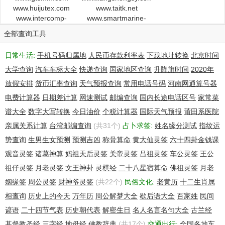
www.huijutex.com
www.taitk.net
www.intercomp-
www.smartmarine-
acscales.com
engg.com
全部查询工具
日常生活:
手机号码归属地
人民币存款利率表
下载地址转换
北京时间
大学查询
汽车车标大全
快递查询
国家地区查询
升降旗时间
2020年
放假安排
货币汇率查询
天气预报查询
常用电话号码
河南网通算号器
电费计算器
日期差计算
网速测试
邮编查询
国内长途电话区号
家常菜
谱大全
数字大写转换
今日油价
个税计算器
国际天气预报
莆田系医院
亲属关系计算
台湾邮编查询
(共31个)
占卜求签:
姓名缘分测试
指纹运
势查询
生男生女预测
预测吉凶
称骨算命
黄大仙灵签
六十四卦金钱课
观音灵签
诸葛神算
妈祖天后灵签
关帝灵签
吕祖灵签
车公灵签
王公
祖仔灵签
月老灵签
文王神卦
灵棋经
二十八星宿算命
佛祖灵签
月老
姻缘签
周公灵签
财神爷灵签
(共22个)
民俗文化:
老黄历
十二生肖属
相查询
历史上的今天
万年历
周公解梦大全
歇后语大全
百家姓
民间
谚语
二十四节气表
历史朝代表
解密生日
名人名言名句大全
古兰经
基督教圣经
三字经
地母经
佛教辞典
(共17个)
交通出行:
全国各地车