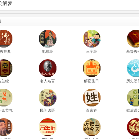
公解梦
类
教辞典
地母经
三字经
基督教
古兰经
名人名言
解密生日
历史朝
十四节气
民间谚语
百家姓
歇后语