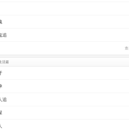
魂
鬼追
查
生活篇
牙
孕
人追
屎
人