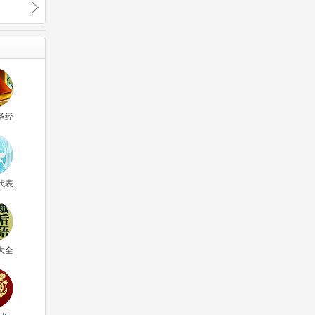
圣经
代表
大全