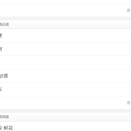
查
物品篇
便
材
钞票
车
查
植物篇
朵 鲜花