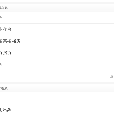
建筑篇
子
处 住房
 高楼 楼房
顶 房顶
所
查
神鬼篇
礼 出葬