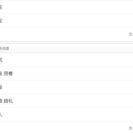
蛇
蛇
查
活动篇
试
饭 用餐
澡
婚 婚礼
人
查