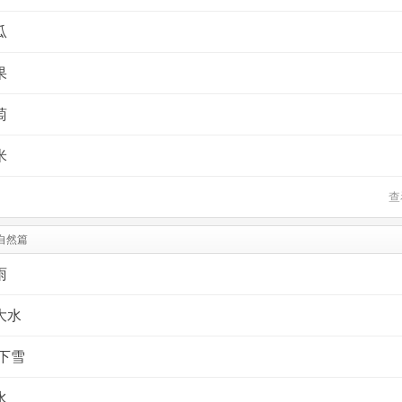
瓜
果
萄
米
查
自然篇
雨
大水
下雪
水