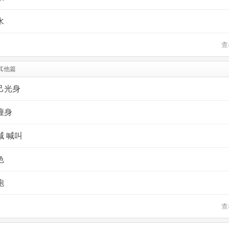
水
查
其他篇
己光身
缠身
喊 喊叫
色
跑
查