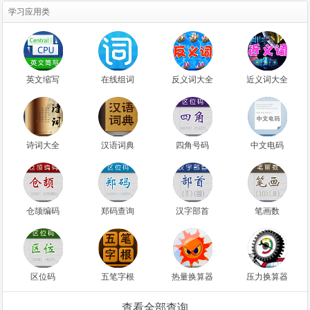
学习应用类
英文缩写
在线组词
反义词大全
近义词大全
诗词大全
汉语词典
四角号码
中文电码
仓颉编码
郑码查询
汉字部首
笔画数
区位码
五笔字根
热量换算器
压力换算器
查看全部查询