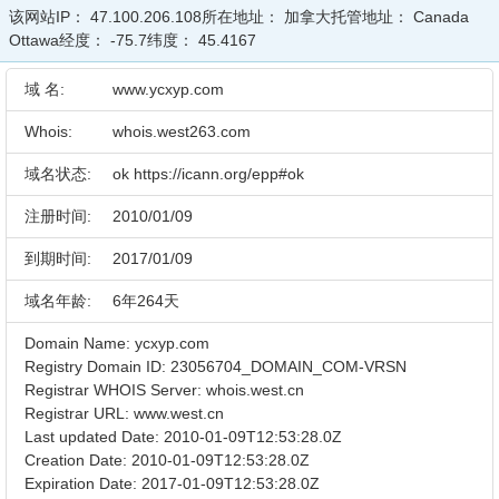
该网站IP：
47.100.206.108
所在地址：
加拿大
托管地址：
Canada
Ottawa
经度：
-75.7
纬度：
45.4167
域 名:
www.ycxyp.com
Whois:
whois.west263.com
域名状态:
ok https://icann.org/epp#ok
注册时间:
2010/01/09
到期时间:
2017/01/09
域名年龄:
6年264天
Domain Name: ycxyp.com
Registry Domain ID: 23056704_DOMAIN_COM-VRSN
Registrar WHOIS Server: whois.west.cn
Registrar URL: www.west.cn
Last updated Date: 2010-01-09T12:53:28.0Z
Creation Date: 2010-01-09T12:53:28.0Z
Expiration Date: 2017-01-09T12:53:28.0Z