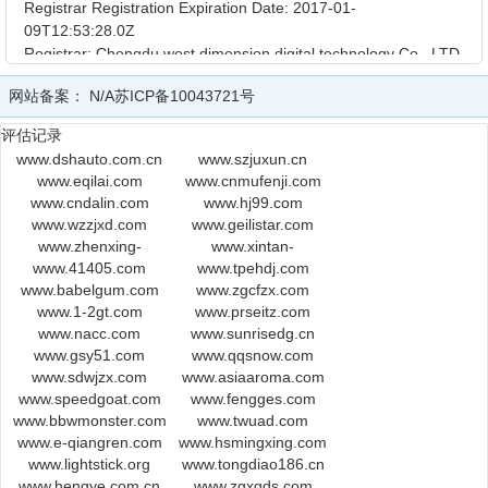
Registrar Registration Expiration Date: 2017-01-
09T12:53:28.0Z
Registrar: Chengdu west dimension digital technology Co., LTD
Registrar IANA ID: 1556
网站备案：
N/A
苏ICP备10043721号
Reseller:
Domain Status: ok http://www.icann.org/epp#ok
评估记录
Registry Registrant ID: Not Available From Registry
www.dshauto.com.cn
www.szjuxun.cn
Registrant Name: ning sun
www.eqilai.com
www.cnmufenji.com
Registrant Organization: xuzhou qingqing zhizhipin co,.ltd.
www.cndalin.com
www.hj99.com
Registrant Street: xuzhoushi lantiandalou bangonglou 401shi
www.wzzjxd.com
www.geilistar.com
Registrant City: xuzhou
www.zhenxing-
www.xintan-
Registrant State/Province: JS
www.41405.com
hz.com
www.tpehdj.com
lovehome.com
Registrant Postal Code: 221000
www.babelgum.com
www.zgcfzx.com
Registrant Country: cn
www.1-2gt.com
www.prseitz.com
Registrant Phone: +86.5168387511
www.nacc.com
www.sunrisedg.cn
Registrant Phone Ext:
www.gsy51.com
www.qqsnow.com
Registrant Fax: +86.5168387511
www.sdwjzx.com
www.asiaaroma.com
Registrant Fax Ext:
www.speedgoat.com
www.fengges.com
Registrant Email: jsxz1220@163.com
www.bbwmonster.com
www.twuad.com
www.e-qiangren.com
Registry Admin ID: Not Available From Registry
www.hsmingxing.com
www.lightstick.org
www.tongdiao186.cn
Admin Name: ning sun
www.hengye.com.cn
www.zgxqds.com