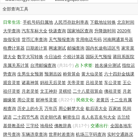
Admin Organization: ning sun
Admin Street: xuzhoushi lantiandalou bangonglou 401shi
全部查询工具
Admin City: xuzhou
Admin State/Province: JS
日常生活:
手机号码归属地
人民币存款利率表
下载地址转换
北京时间
Admin Postal Code: 221000
大学查询
汽车车标大全
快递查询
国家地区查询
升降旗时间
2020年
Admin Country: cn
Admin Phone: +86.5168387511
放假安排
货币汇率查询
天气预报查询
常用电话号码
河南网通算号器
Admin Phone Ext:
电费计算器
日期差计算
网速测试
邮编查询
国内长途电话区号
家常菜
Admin Fax: +86.5168387511
谱大全
数字大写转换
今日油价
个税计算器
国际天气预报
莆田系医院
Admin Fax Ext:
Admin Email: jsxz1220@163.com
亲属关系计算
台湾邮编查询
(共31个)
占卜求签:
姓名缘分测试
指纹运
Registry Tech ID: Not Available From Registry
势查询
生男生女预测
预测吉凶
称骨算命
黄大仙灵签
六十四卦金钱课
Tech Name: ning sun
观音灵签
诸葛神算
妈祖天后灵签
关帝灵签
吕祖灵签
车公灵签
王公
Tech Organization: ning sun
Tech Street: xuzhoushi lantiandalou bangonglou 401shi
祖仔灵签
月老灵签
文王神卦
灵棋经
二十八星宿算命
佛祖灵签
月老
Tech City: xuzhou
姻缘签
周公灵签
财神爷灵签
(共22个)
民俗文化:
老黄历
十二生肖属
Tech State/Province: JS
相查询
历史上的今天
万年历
周公解梦大全
歇后语大全
百家姓
民间
Tech Postal Code: 221000
Tech Country: cn
谚语
二十四节气表
历史朝代表
解密生日
名人名言名句大全
古兰经
Tech Phone: +86.5168387511
基督教圣经
三字经
地母经
佛教辞典
(共17个)
交通出行:
全国各地车
Tech Phone Ext:
牌号查询
车辆违章查询
世界时差查询
机场三字码查询
实时交通路况
Tech Fax: +86.5168387511