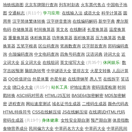
Tech Fax Ext:
地铁线路图
北京车牌限行查询
列车时刻表
火车票代售点
中国电子地
Tech Email: jsxz1220@163.com
图
交通标志
(共11个)
学习应用:
在线输入法
成语大全
科学计算器
圆
Name Server: ns1.myhostadmin.net
周率
汉字简体繁体转换
汉字拼音查询
在线编码解码
新华字典
摩尔斯
Name Server: ns2.myhostadmin.net
DNSSEC: signedDelegation
电码
存储换算器
时间换算器
英文名
在线翻译
长度换算器
温度换算
Registrar Abuse Contact Email: westdomain@gmail.com
器
重量换算器
体积换算器
功率换算器
面积换算器
压力换算器
热量
Registrar Abuse Contact Phone: +86.2886263960 ext 8364
换算器
五笔字根表
区位码查询
笔画数查询
汉字部首查询
郑码编码查
URL of the ICANN WHOIS Data Problem Reporting System:
http://wdprs.internic.net/
询
仓颉编码查询
中文电码查询
四角号码查询
汉语词典
诗词大全
近
>>> Last update of WHOIS database: 2010-01-09T12:53:28.0Z
义词大全
反义词大全
在线组词
英文缩写大全
(共35个)
休闲娱乐:
数
<<<
字吉凶预测
脑筋急转弯
中华谜语大全
竖排古文
火星文转换
人品计算
For more information on Whois status codes, please visit
https://www.icann.org/resources/pages/epp-status-codes-2014-
器
QQ价值评估
外星体重
外星年龄
在线弹钢琴
愚人节
在线拆字
笑话
06-16-en
大全
绕口令大全
(共15个)
站长工具:
IP地址查询
密码强度检测
时间
戳转换
ASCII码对照表
HTML/JS互转
BASE64加密解密
MD5加密解
src='http://www.west.cn/newimages/whoisads.jpg' border='0'>
密
进程查询
网站速度测试
域名证书生成器
二维码生成器
颜色代码表
HTML特殊符号
CSS在线解压缩
JS在线解压缩
在线调试HTML代码
密码生成器
(共19个)
身体健康:
女性安全期自测
预产期自测
体质指数
食物营养成分
民间偏方大全
中草药名方大全
中草药大全
中草药民间