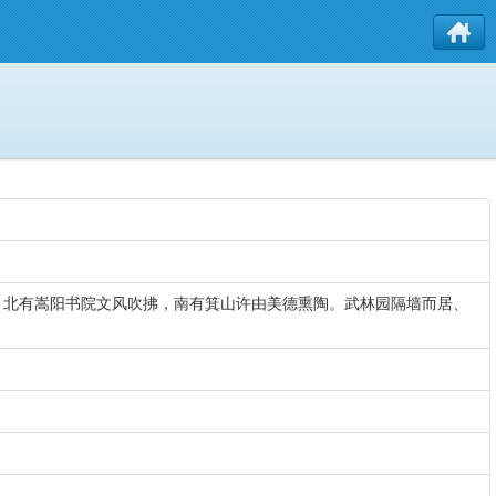
，北有嵩阳书院文风吹拂，南有箕山许由美德熏陶。武林园隔墙而居、