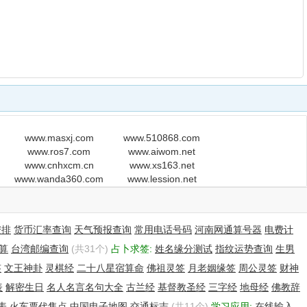
www.masxj.com
www.510868.com
www.ros7.com
www.aiwom.net
www.cnhxcm.cn
www.xs163.net
www.wanda360.com
www.lession.net
安排
货币汇率查询
天气预报查询
常用电话号码
河南网通算号器
电费计
算
台湾邮编查询
(共31个)
占卜求签:
姓名缘分测试
指纹运势查询
生男
签
文王神卦
灵棋经
二十八星宿算命
佛祖灵签
月老姻缘签
周公灵签
财神
表
解密生日
名人名言名句大全
古兰经
基督教圣经
三字经
地母经
佛教辞
表
火车票代售点
中国电子地图
交通标志
(共11个)
学习应用:
在线输入