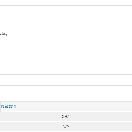
等)
收录数量
397
N/A