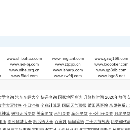
www.shibahao.com
www.nngiant.com
www.gzwj168.com
www.led-bj.com
www.ztjcpx.cn
www.looooker.com
www.nihe.org.cn
www.isharp.com
www.qp3db.com
m
www.5ktd.com
www.zwfdj.com
www.logo3.net
大学查询
汽车车标大全
快递查询
国家地区查询
升降旗时间
2020年放假
数字大写转换
今日油价
个税计算器
国际天气预报
莆田系医院
亲属关系计
葛神算
妈祖天后灵签
关帝灵签
吕祖灵签
车公灵签
王公祖仔灵签
月老灵
年历
周公解梦大全
歇后语大全
百家姓
民间谚语
二十四节气表
历史朝代
询
机场三字码查询
实时交通路况
地铁线路图
北京车牌限行查询
列车时刻