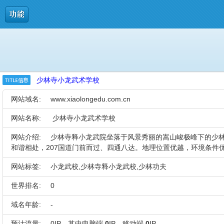
少林寺小龙武术学校
网站域名:
www.xiaolongedu.com.cn
网站名称:
少林寺小龙武术学校
网站介绍:
少林寺释小龙武院坐落于风景秀丽的嵩山峻极峰下的少
和谐相处，207国道门前而过、四通八达。地理位置优越，环境条件
网站标签:
小龙武校,少林寺释小龙武校,少林功夫
世界排名:
0
域名年龄:
-
预计流量:
0IP，其中电脑端
0
IP，移动端
0
IP