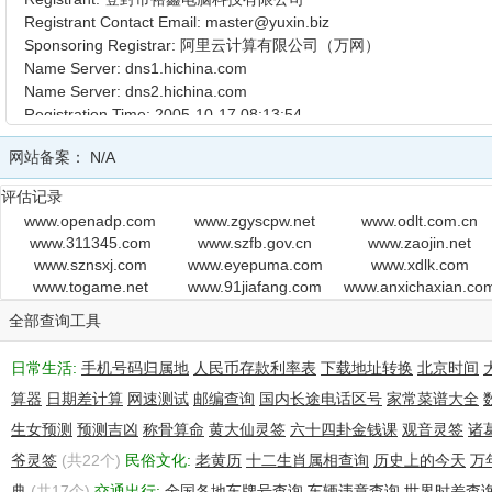
Registrant Contact Email: master@yuxin.biz
Sponsoring Registrar: 阿里云计算有限公司（万网）
Name Server: dns1.hichina.com
Name Server: dns2.hichina.com
Registration Time: 2005-10-17 08:13:54
Expiration Time: 2016-10-17 08:13:54
网站备案：
N/A
DNSSEC: unsigned
评估记录
www.openadp.com
www.zgyscpw.net
www.odlt.com.cn
www.311345.com
www.szfb.gov.cn
www.zaojin.net
www.sznsxj.com
www.eyepuma.com
www.xdlk.com
www.togame.net
www.91jiafang.com
www.anxichaxian.co
全部查询工具
日常生活:
手机号码归属地
人民币存款利率表
下载地址转换
北京时间
算器
日期差计算
网速测试
邮编查询
国内长途电话区号
家常菜谱大全
生女预测
预测吉凶
称骨算命
黄大仙灵签
六十四卦金钱课
观音灵签
诸
爷灵签
(共22个)
民俗文化:
老黄历
十二生肖属相查询
历史上的今天
万
典
(共17个)
交通出行:
全国各地车牌号查询
车辆违章查询
世界时差查