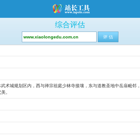
综合评估
林武术城规划区内，西与禅宗祖庭少林寺接壤，东与道教圣地中岳庙毗邻
优美。