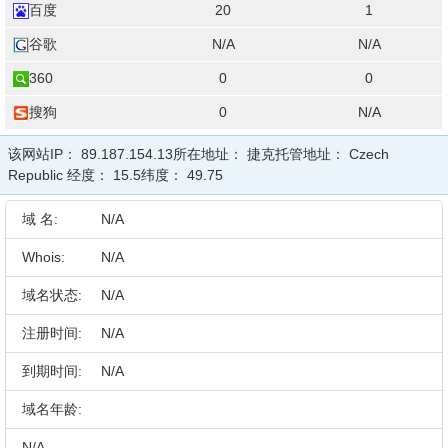
百度
20
1
谷歌
N/A
N/A
360
0
0
搜狗
0
N/A
该网站IP：
89.187.154.13
所在地址：
捷克
托管地址：
Czech
Republic
经度：
15.5
纬度：
49.75
域 名:
N/A
Whois:
N/A
域名状态:
N/A
注册时间:
N/A
到期时间:
N/A
域名年龄:
N/A