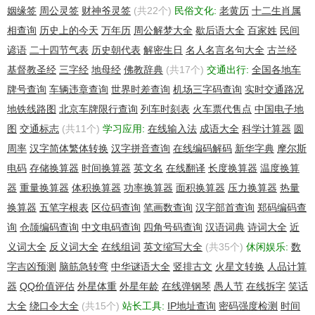
姻缘签
周公灵签
财神爷灵签
(共22个)
民俗文化:
老黄历
十二生肖属
相查询
历史上的今天
万年历
周公解梦大全
歇后语大全
百家姓
民间
谚语
二十四节气表
历史朝代表
解密生日
名人名言名句大全
古兰经
基督教圣经
三字经
地母经
佛教辞典
(共17个)
交通出行:
全国各地车
牌号查询
车辆违章查询
世界时差查询
机场三字码查询
实时交通路况
地铁线路图
北京车牌限行查询
列车时刻表
火车票代售点
中国电子地
图
交通标志
(共11个)
学习应用:
在线输入法
成语大全
科学计算器
圆
周率
汉字简体繁体转换
汉字拼音查询
在线编码解码
新华字典
摩尔斯
电码
存储换算器
时间换算器
英文名
在线翻译
长度换算器
温度换算
器
重量换算器
体积换算器
功率换算器
面积换算器
压力换算器
热量
换算器
五笔字根表
区位码查询
笔画数查询
汉字部首查询
郑码编码查
询
仓颉编码查询
中文电码查询
四角号码查询
汉语词典
诗词大全
近
义词大全
反义词大全
在线组词
英文缩写大全
(共35个)
休闲娱乐:
数
字吉凶预测
脑筋急转弯
中华谜语大全
竖排古文
火星文转换
人品计算
器
QQ价值评估
外星体重
外星年龄
在线弹钢琴
愚人节
在线拆字
笑话
大全
绕口令大全
(共15个)
站长工具:
IP地址查询
密码强度检测
时间