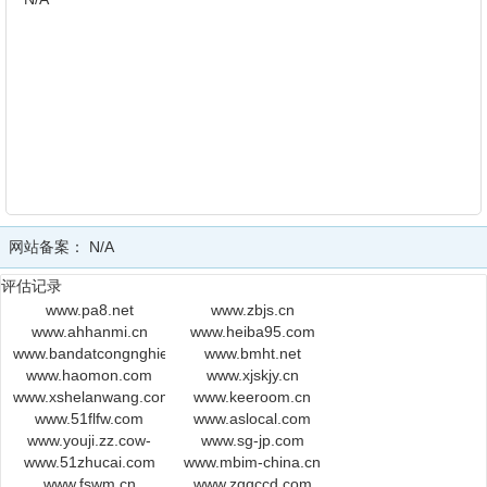
网站备案：
N/A
评估记录
www.pa8.net
www.zbjs.cn
www.ahhanmi.cn
www.heiba95.com
www.bandatcongnghiephadong.batdongsankmass.com
www.bmht.net
www.haomon.com
www.xjskjy.cn
www.xshelanwang.com
www.keeroom.cn
www.51flfw.com
www.aslocal.com
www.youji.zz.cow-
www.sg-jp.com
www.51zhucai.com
www.55tuan.com
www.mbim-china.cn
www.fswm.cn
www.zgqccd.com