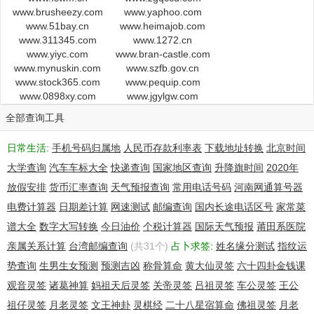
www.brusheezy.com
www.yaphoo.com
www.51bay.cn
www.heimajob.com
www.311345.com
www.1272.cn
www.yiyc.com
www.bran-castle.com
www.mynuskin.com
www.szfb.gov.cn
www.stock365.com
www.pequip.com
www.0898xy.com
www.jgylgw.com
全部查询工具
日常生活:
手机号码归属地
人民币存款利率表
下载地址转换
北京时间
大学查询
汽车车标大全
快递查询
国家地区查询
升降旗时间
2020年
放假安排
货币汇率查询
天气预报查询
常用电话号码
河南网通算号器
电费计算器
日期差计算
网速测试
邮编查询
国内长途电话区号
家常菜
谱大全
数字大写转换
今日油价
个税计算器
国际天气预报
莆田系医院
亲属关系计算
台湾邮编查询
(共31个)
占卜求签:
姓名缘分测试
指纹运
势查询
生男生女预测
预测吉凶
称骨算命
黄大仙灵签
六十四卦金钱课
观音灵签
诸葛神算
妈祖天后灵签
关帝灵签
吕祖灵签
车公灵签
王公
祖仔灵签
月老灵签
文王神卦
灵棋经
二十八星宿算命
佛祖灵签
月老