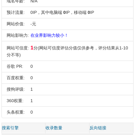
域名年龄:
N/A
预计流量:
0IP，其中电脑端
0
IP，移动端
0
IP
网站价值:
-元
网站影响力:
在业界影响力较小！
1
网站可信度:
分(网站可信度评估分值仅供参考，评分结果从1-10
分不等)
谷歌 PR:
0
百度权重:
0
搜狗评级:
1
360权重:
1
头条权重:
0
搜索引擎
收录数量
反向链接