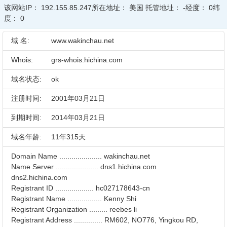
该网站IP：
192.155.85.247
所在地址：
美国
托管地址：
-
经度：
0
纬
度：
0
域 名:
www.wakinchau.net
Whois:
grs-whois.hichina.com
域名状态:
ok
注册时间:
2001年03月21日
到期时间:
2014年03月21日
域名年龄:
11年315天
Domain Name ..................... wakinchau.net
Name Server ..................... dns1.hichina.com
dns2.hichina.com
Registrant ID ................... hc027178643-cn
Registrant Name ................. Kenny Shi
Registrant Organization ......... reebes li
Registrant Address .............. RM602, NO776, Yingkou RD,