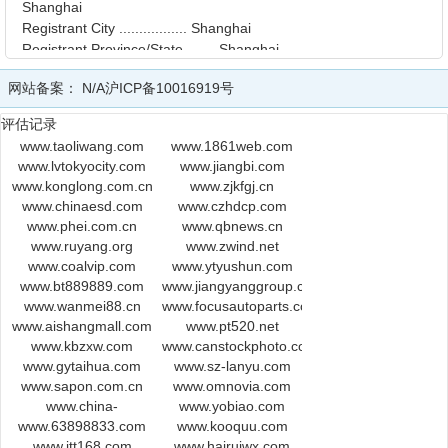
Shanghai
Registrant City ................. Shanghai
Registrant Province/State ....... Shanghai
Registrant Postal Code .......... 200433
网站备案：
N/A
沪ICP备10016919号
Registrant Country Code ......... CN
Registrant Email ................ wakinchau@msn.com
评估记录
Technical ID .................... tech
www.taoliwang.com
www.1861web.com
Technical Name .................. tech
www.lvtokyocity.com
www.jiangbi.com
Technical Organization .......... HiChina Web Solutions (Hong
www.konglong.com.cn
www.zjkfgj.cn
Kong) Limited
www.chinaesd.com
www.czhdcp.com
Technical Address ............... 3/F., HiChina Mansion,
www.phei.com.cn
www.qbnews.cn
No.27 Gulouwai Avenue Dongcheng District,
www.ruyang.org
www.zwind.net
Beijing, China
www.coalvip.com
www.ytyushun.com
Technical City .................. Beijing
www.bt889889.com
www.jiangyanggroup.com.cn
Technical Province/State ........ Beijing
www.wanmei88.cn
www.focusautoparts.com
Technical Postal Code ........... 100011
www.aishangmall.com
www.pt520.net
Technical Country Code .......... CN
www.kbzxw.com
www.canstockphoto.com
Technical Email ................. domainadm@hichina.com
www.gytaihua.com
www.sz-lanyu.com
Administrative ID ............... admin
www.sapon.com.cn
www.omnovia.com
Administrative Name ............. admin
www.china-
www.yobiao.com
www.63898833.com
robotics.com
www.kooquu.com
Administrative Organization ..... HiChina Web Solutions (Hong
www.itt168.com
www.hairuiwx.com