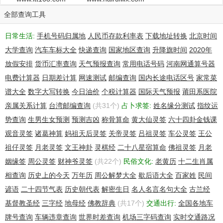
Kong) Limited
Administrative Address .......... 3/F., HiChina Mansion,
全部查询工具
No.27 Gulouwai Avenue Dongcheng District,
Beijing, China
日常生活:
手机号码归属地
人民币存款利率表
下载地址转换
北京时间
Administrative City ............. Beijing
大学查询
汽车车标大全
快递查询
国家地区查询
升降旗时间
2020年
Administrative Province/State ... Beijing
Administrative Postal Code ...... 100011
放假安排
货币汇率查询
天气预报查询
常用电话号码
河南网通算号器
Administrative Country Code ..... CN
电费计算器
日期差计算
网速测试
邮编查询
国内长途电话区号
家常菜
Administrative Email ............ domainadm@hichina.com
谱大全
数字大写转换
今日油价
个税计算器
国际天气预报
莆田系医院
Billing ID ...................... billing
Billing Name .................... billing
亲属关系计算
台湾邮编查询
(共31个)
占卜求签:
姓名缘分测试
指纹运
Billing Organization ............ HiChina Web Solutions (Hong
势查询
生男生女预测
预测吉凶
称骨算命
黄大仙灵签
六十四卦金钱课
Kong) Limited
观音灵签
诸葛神算
妈祖天后灵签
关帝灵签
吕祖灵签
车公灵签
王公
Billing Address ................. 3/F., HiChina Mansion,
No.27 Gulouwai Avenue Dongcheng District,
祖仔灵签
月老灵签
文王神卦
灵棋经
二十八星宿算命
佛祖灵签
月老
Beijing, China
姻缘签
周公灵签
财神爷灵签
(共22个)
民俗文化:
老黄历
十二生肖属
Billing City .................... Beijing
相查询
历史上的今天
万年历
周公解梦大全
歇后语大全
百家姓
民间
Billing Province/State .......... Beijing
Billing Postal Code ............. 100011
谚语
二十四节气表
历史朝代表
解密生日
名人名言名句大全
古兰经
Billing Country Code ............ CN
基督教圣经
三字经
地母经
佛教辞典
(共17个)
交通出行:
全国各地车
Billing Email ................... domainadm@hichina.com
牌号查询
车辆违章查询
世界时差查询
机场三字码查询
实时交通路况
Expiration Date ................. 2014-03-21 15:31:54