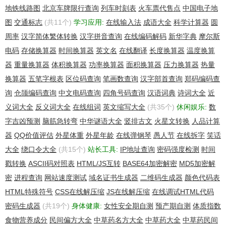
地铁线路图
北京车牌限行查询
列车时刻表
火车票代售点
中国电子地
图
交通标志
(共11个)
学习应用:
在线输入法
成语大全
科学计算器
圆
周率
汉字简体繁体转换
汉字拼音查询
在线编码解码
新华字典
摩尔斯
For complete domain details go
to:http://whois.hichina.com/whois/domain/wakinchau.net
电码
存储换算器
时间换算器
英文名
在线翻译
长度换算器
温度换算
器
重量换算器
体积换算器
功率换算器
面积换算器
压力换算器
热量
换算器
五笔字根表
区位码查询
笔画数查询
汉字部首查询
郑码编码查
询
仓颉编码查询
中文电码查询
四角号码查询
汉语词典
诗词大全
近
义词大全
反义词大全
在线组词
英文缩写大全
(共35个)
休闲娱乐:
数
字吉凶预测
脑筋急转弯
中华谜语大全
竖排古文
火星文转换
人品计算
器
QQ价值评估
外星体重
外星年龄
在线弹钢琴
愚人节
在线拆字
笑话
大全
绕口令大全
(共15个)
站长工具:
IP地址查询
密码强度检测
时间
戳转换
ASCII码对照表
HTML/JS互转
BASE64加密解密
MD5加密解
密
进程查询
网站速度测试
域名证书生成器
二维码生成器
颜色代码表
HTML特殊符号
CSS在线解压缩
JS在线解压缩
在线调试HTML代码
密码生成器
(共19个)
身体健康:
女性安全期自测
预产期自测
体质指数
食物营养成分
民间偏方大全
中草药名方大全
中草药大全
中草药民间