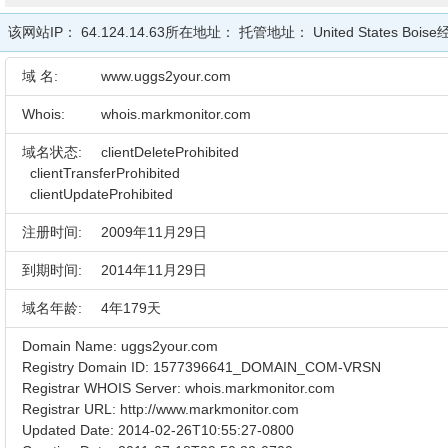
该网站IP：
64.124.14.63
所在地址：
托管地址：
United States Boise
域 名:
www.uggs2your.com
Whois:
whois.markmonitor.com
域名状态:
clientDeleteProhibited
clientTransferProhibited
clientUpdateProhibited
注册时间:
2009年11月29日
到期时间:
2014年11月29日
域名年龄:
4年179天
Domain Name: uggs2your.com
Registry Domain ID: 1577396641_DOMAIN_COM-VRSN
Registrar WHOIS Server: whois.markmonitor.com
Registrar URL: http://www.markmonitor.com
Updated Date: 2014-02-26T10:55:27-0800