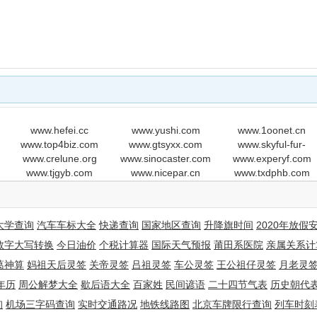
www.hefei.cc
www.yushi.com
www.1oonet.cn
www.top4biz.com
www.gtsyxx.com
www.skyful-fur-
www.crelune.org
www.sinocaster.com
www.experyf.com
leather.com
www.tjgyb.com
www.nicepar.cn
www.txdphb.com
大学查询
汽车车标大全
快递查询
国家地区查询
升降旗时间
2020年放假
数字大写转换
今日油价
个税计算器
国际天气预报
莆田系医院
亲属关系计
葛神算
妈祖天后灵签
关帝灵签
吕祖灵签
车公灵签
王公祖仔灵签
月老灵
年历
周公解梦大全
歇后语大全
百家姓
民间谚语
二十四节气表
历史朝代
询
机场三字码查询
实时交通路况
地铁线路图
北京车牌限行查询
列车时刻