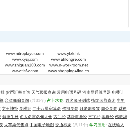
www.nitroplayer.com
www.yfxk.hk
www.xysj.com
www.ahlongre.com
www.zhiguan100.com
www.n-workroom.net
www.tlsfw.com
www.shopping4fine.com
安排
货币汇率查询
天气预报查询
常用电话号码
河南网通算号器
电费计
算
台湾邮编查询
(共31个)
占卜求签:
姓名缘分测试
指纹运势查询
生男
签
文王神卦
灵棋经
二十八星宿算命
佛祖灵签
月老姻缘签
周公灵签
财神
表
解密生日
名人名言名句大全
古兰经
基督教圣经
三字经
地母经
佛教辞
表
火车票代售点
中国电子地图
交通标志
(共11个)
学习应用:
在线输入