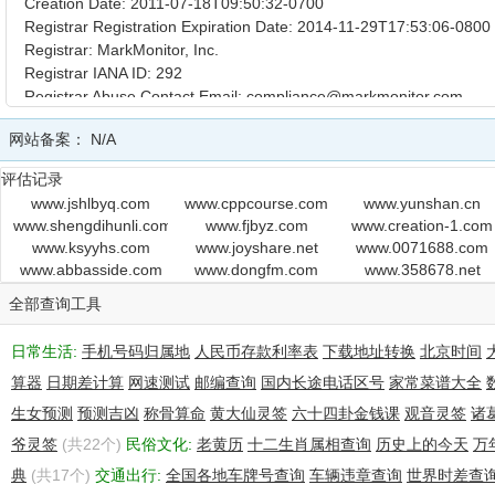
Creation Date: 2011-07-18T09:50:32-0700
Registrar Registration Expiration Date: 2014-11-29T17:53:06-0800
Registrar: MarkMonitor, Inc.
Registrar IANA ID: 292
Registrar Abuse Contact Email: compliance@markmonitor.com
Registrar Abuse Contact Phone: +1.2083895740
网站备案：
N/A
Domain Status: clientUpdateProhibited
Domain Status: clientTransferProhibited
评估记录
Domain Status: clientDeleteProhibited
www.jshlbyq.com
www.cppcourse.com
www.yunshan.cn
Registry Registrant ID:
www.shengdihunli.com
www.fjbyz.com
www.creation-1.com
Registrant Name: John Kalinich
www.ksyyhs.com
www.joyshare.net
www.0071688.com
Registrant Organization: Deckers Outdoor Corporation
www.abbasside.com
www.dongfm.com
www.358678.net
Registrant Street: 495-A South Fairview Avenue
全部查询工具
Registrant City: Goleta
Registrant State/Province: CA
日常生活:
Registrant Postal Code: 93117
手机号码归属地
人民币存款利率表
下载地址转换
北京时间
Registrant Country: US
算器
日期差计算
网速测试
邮编查询
国内长途电话区号
家常菜谱大全
Registrant Phone: +1.8003678382
生女预测
预测吉凶
称骨算命
黄大仙灵签
六十四卦金钱课
观音灵签
诸
Registrant Phone Ext:
爷灵签
Registrant Fax: +1.9287796004
(共22个)
民俗文化:
老黄历
十二生肖属相查询
历史上的今天
万
Registrant Fax Ext:
典
(共17个)
交通出行:
全国各地车牌号查询
车辆违章查询
世界时差查
Registrant Email: jkalinich@teva.com