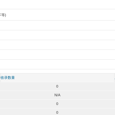
等)
收录数量
0
N/A
0
0