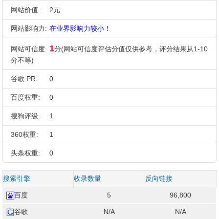
网站价值:
2元
网站影响力:
在业界影响力较小！
1
网站可信度:
分(网站可信度评估分值仅供参考，评分结果从1-10
分不等)
谷歌 PR:
0
百度权重:
0
搜狗评级:
1
360权重:
1
头条权重:
0
搜索引擎
收录数量
反向链接
百度
5
96,800
谷歌
N/A
N/A