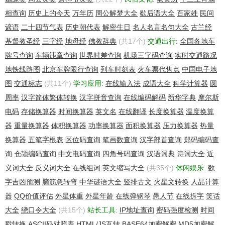
相查询
历史上的今天
万年历
周公解梦大全
歇后语大全
百家姓
民间
Registrar Name: Markmonitor.com
Registrar Whois: whois.markmonitor.com
谚语
二十四节气表
历史朝代表
解密生日
名人名言名句大全
古兰经
Registrar Homepage: http://www.markmonitor.com
基督教圣经
三字经
地母经
佛教辞典
(共17个)
交通出行:
全国各地车
牌号查询
车辆违章查询
世界时差查询
机场三字码查询
实时交通路况
Administrative Contact:
Domain Administrator
地铁线路图
北京车牌限行查询
列车时刻表
火车票代售点
中国电子地
Hasbro, Inc.
图
交通标志
(共11个)
学习应用:
在线输入法
成语大全
科学计算器
圆
1027 Newport Ave.
周率
汉字简体繁体转换
汉字拼音查询
在线编码解码
新华字典
摩尔斯
Pawtucket Rhode Island 02861-2539
US
电码
存储换算器
时间换算器
英文名
在线翻译
长度换算器
温度换算
domains@HASBRO.COM +1.4017275757 Fax: +1.4017275089
器
重量换算器
体积换算器
功率换算器
面积换算器
压力换算器
热量
Technical Contact, Zone Contact:
换算器
五笔字根表
区位码查询
笔画数查询
汉字部首查询
郑码编码查
Domain Administrator
Hasbro, Inc.
询
仓颉编码查询
中文电码查询
四角号码查询
汉语词典
诗词大全
近
1027 Newport Ave.
义词大全
反义词大全
在线组词
英文缩写大全
(共35个)
休闲娱乐:
数
Pawtucket Rhode Island 02861-2539
字吉凶预测
脑筋急转弯
中华谜语大全
竖排古文
火星文转换
人品计算
US
domains@HASBRO.COM +1.4017275757 Fax: +1.4017275089
器
QQ价值评估
外星体重
外星年龄
在线弹钢琴
愚人节
在线拆字
笑话
大全
绕口令大全
(共15个)
站长工具:
IP地址查询
密码强度检测
时间
Created on..............: 2005-09-08.
戳转换
ASCII码对照表
HTML/JS互转
BASE64加密解密
MD5加密解