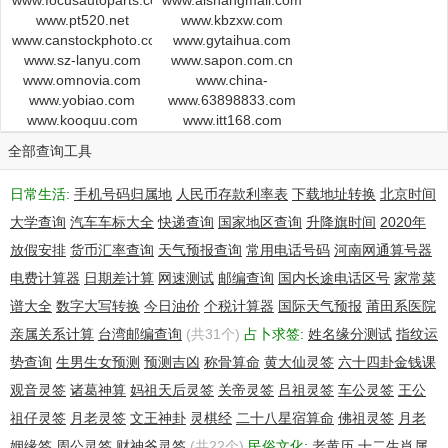
www.focusautoparts.com
www.aishangmall.com
circumstances will you use this Data to: (1) allow, enable, or
www.pt520.net
www.kbzxw.com
otherwise
www.canstockphoto.com
www.gytaihua.com
support the transmission of mass unsolicited, commercial
www.sz-lanyu.com
www.sapon.com.cn
advertising or
www.omnovia.com
www.china-
www.yobiao.com
www.63898833.com
robotics.com
solicitations via e-mail (spam); or (2) enable high volume,
www.kooquu.com
www.itt168.com
automated,
electronic processes that apply to MarkMonitor.com (or its
全部查询工具
systems).
MarkMonitor.com reserves the right to modify these terms at
日常生活:
手机号码归属地
人民币存款利率表
下载地址转换
北京时间
any time.
大学查询
汽车车标大全
快递查询
国家地区查询
升降旗时间
2020年
By submitting this query, you agree to abide by this policy.
放假安排
货币汇率查询
天气预报查询
常用电话号码
河南网通算号器
Registrant:
电费计算器
日期差计算
网速测试
邮编查询
国内长途电话区号
家常菜
Domain Administrator
谱大全
数字大写转换
今日油价
个税计算器
国际天气预报
莆田系医院
Hasbro, Inc.
1027 Newport Ave.
亲属关系计算
台湾邮编查询
(共31个)
占卜求签:
姓名缘分测试
指纹运
Pawtucket Rhode Island 02861-2539
势查询
生男生女预测
预测吉凶
称骨算命
黄大仙灵签
六十四卦金钱课
US
观音灵签
诸葛神算
妈祖天后灵签
关帝灵签
吕祖灵签
车公灵签
王公
domains@HASBRO.COM +1.4017275757 Fax: +1.4017275089
祖仔灵签
月老灵签
文王神卦
灵棋经
二十八星宿算命
佛祖灵签
月老
Domain Name: transformersgame.com
姻缘签
周公灵签
财神爷灵签
(共22个)
民俗文化:
老黄历
十二生肖属