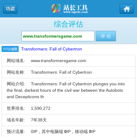
综合评估
Transformers: Fall of Cybertron
网站域名:
www.transformersgame.com
网站名称:
Transformers: Fall of Cybertron
网站介绍:
Transformers: Fall of Cybertron plunges you into
the final, darkest hours of the civil war between the Autobots
and Decepticons th
世界排名:
1,590,272
域名年龄:
7年38天
预计流量:
0IP，其中电脑端
0
IP，移动端
0
IP