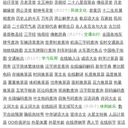
Admin Email: YuMing@YinSiBaoHu.AliYun.com
祖仔灵签
月老灵签
文王神卦
灵棋经
二十八星宿算命
佛祖灵签
月老
Registry Tech ID: Not Available From Registry
姻缘签
周公灵签
财神爷灵签
(共22个)
民俗文化:
老黄历
十二生肖属
Tech Name: YinSi BaoHu Yi KaiQi (Hidden by Whois Privacy
相查询
历史上的今天
万年历
周公解梦大全
歇后语大全
百家姓
民间
Protection Service)
Tech Organization: YinSi BaoHu Yi KaiQi (Hidden by Whois
谚语
二十四节气表
历史朝代表
解密生日
名人名言名句大全
古兰经
Privacy Protection Service)
基督教圣经
三字经
地母经
佛教辞典
(共17个)
交通出行:
全国各地车
Tech Street: 3/F.,HiChina Mansion,No.27 Gulouwai
牌号查询
车辆违章查询
世界时差查询
机场三字码查询
实时交通路况
Avenue,Dongcheng District,Beijing 100120,China,
Tech City: Beijing
地铁线路图
北京车牌限行查询
列车时刻表
火车票代售点
中国电子地
Tech State/Province: Beijing
图
交通标志
(共11个)
学习应用:
在线输入法
成语大全
科学计算器
圆
Tech Postal Code: 100120
周率
汉字简体繁体转换
汉字拼音查询
在线编码解码
新华字典
摩尔斯
Tech Country: CN
Tech Phone: +86.1065985888
电码
存储换算器
时间换算器
英文名
在线翻译
长度换算器
温度换算
Tech Phone Ext:
器
重量换算器
体积换算器
功率换算器
面积换算器
压力换算器
热量
Tech Fax: +86.1065985438
换算器
五笔字根表
区位码查询
笔画数查询
汉字部首查询
郑码编码查
Tech Fax Ext:
Tech Email: YuMing@YinSiBaoHu.AliYun.com
询
仓颉编码查询
中文电码查询
四角号码查询
汉语词典
诗词大全
近
Name Server: dns10.hichina.com
义词大全
反义词大全
在线组词
英文缩写大全
(共35个)
休闲娱乐:
数
Name Server: dns9.hichina.com
字吉凶预测
脑筋急转弯
中华谜语大全
竖排古文
火星文转换
人品计算
DNSSEC: unsigned
Registrar Abuse Contact Email: abuse@list.alibaba-inc.com
器
QQ价值评估
外星体重
外星年龄
在线弹钢琴
愚人节
在线拆字
笑话
Registrar Abuse Contact Phone: +86.4006008500