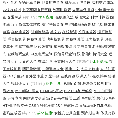
牌号查询
车辆违章查询
世界时差查询
机场三字码查询
实时交通路况
Tech State/Province:
Tech Postal Code: 9999
地铁线路图
北京车牌限行查询
列车时刻表
火车票代售点
中国电子地
Tech Country: HK
图
交通标志
(共11个)
学习应用:
在线输入法
成语大全
科学计算器
圆
Tech Phone: +852.91818728
周率
汉字简体繁体转换
汉字拼音查询
在线编码解码
新华字典
摩尔斯
Tech Phone Ext:
Tech Fax:
电码
存储换算器
时间换算器
英文名
在线翻译
长度换算器
温度换算
Tech Fax Ext:
器
重量换算器
体积换算器
功率换算器
面积换算器
压力换算器
热量
Tech Email: service@teresa-teng.org
换算器
五笔字根表
区位码查询
笔画数查询
汉字部首查询
郑码编码查
Name Server: NS95.WORLDNIC.COM
Name Server: NS96.WORLDNIC.COM
询
仓颉编码查询
中文电码查询
四角号码查询
汉语词典
诗词大全
近
DNSSEC: unsigned
义词大全
反义词大全
在线组词
英文缩写大全
(共35个)
休闲娱乐:
数
>>> Last update of WHOIS database: 2017-01-12T12:19:05Z
字吉凶预测
脑筋急转弯
中华谜语大全
竖排古文
火星文转换
人品计算
<<<
器
QQ价值评估
外星体重
外星年龄
在线弹钢琴
愚人节
在线拆字
笑话
For more information on Whois status codes, please visit
大全
绕口令大全
(共15个)
站长工具:
IP地址查询
密码强度检测
时间
https://icann.org/epp
戳转换
ASCII码对照表
HTML/JS互转
BASE64加密解密
MD5加密解
Access to Public Interest Registry WHOIS information is
密
进程查询
网站速度测试
域名证书生成器
二维码生成器
颜色代码表
provided to assist persons in determining the contents of a
HTML特殊符号
CSS在线解压缩
JS在线解压缩
在线调试HTML代码
domain name registration record in the Public Interest Registry
密码生成器
(共19个)
身体健康:
女性安全期自测
预产期自测
体质指数
registry database. The data in this record is provided by Public