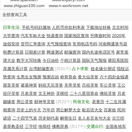
Registrant Phone Ext:
www.zhiguan100.com
nrc.com
www.n-workroom.net
Registrant Fax: +852.30070607
Registrant Fax Ext:
全部查询工具
Registrant Email: service@teresa-teng.org
Admin ID: 17331017-NSI
日常生活:
手机号码归属地
人民币存款利率表
下载地址转换
北京时间
Admin Name: Edward Chan
大学查询
汽车车标大全
快递查询
国家地区查询
升降旗时间
2020年
Admin Organization: Solexpress
Admin Street: 4C, 4/F
放假安排
货币汇率查询
天气预报查询
常用电话号码
河南网通算号器
Admin City: 5 Tai Hang Drive
电费计算器
日期差计算
网速测试
邮编查询
国内长途电话区号
家常菜
Admin State/Province:
谱大全
数字大写转换
今日油价
个税计算器
国际天气预报
莆田系医院
Admin Postal Code: 9999
Admin Country: HK
亲属关系计算
台湾邮编查询
(共31个)
占卜求签:
姓名缘分测试
指纹运
Admin Phone: +852.91818728
势查询
生男生女预测
预测吉凶
称骨算命
黄大仙灵签
六十四卦金钱课
Admin Phone Ext:
观音灵签
诸葛神算
妈祖天后灵签
关帝灵签
吕祖灵签
车公灵签
王公
Admin Fax:
Admin Fax Ext:
祖仔灵签
月老灵签
文王神卦
灵棋经
二十八星宿算命
佛祖灵签
月老
Admin Email: service@teresa-teng.org
姻缘签
周公灵签
财神爷灵签
(共22个)
民俗文化:
老黄历
十二生肖属
Tech ID: 17331017-NSI
相查询
历史上的今天
万年历
周公解梦大全
歇后语大全
百家姓
民间
Tech Name: Edward Chan
Tech Organization: Solexpress
谚语
二十四节气表
历史朝代表
解密生日
名人名言名句大全
古兰经
Tech Street: 4C, 4/F
基督教圣经
三字经
地母经
佛教辞典
(共17个)
交通出行:
全国各地车
Tech City: 5 Tai Hang Drive