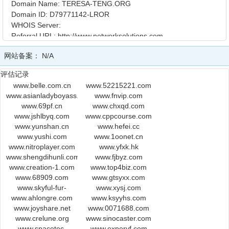
Domain Name: TERESA-TENG.ORG
Domain ID: D79771142-LROR
WHOIS Server:
Referral URL: http://www.networksolutions.com
Updated Date: 2016-01-29T03:02:50Z
网站备案：
N/A
Creation Date: 2001-11-15T04:56:46Z
Registry Expiry Date: 2020-11-15T04:56:46Z
评估记录
Sponsoring Registrar: Network Solutions, LLC
www.belle.com.cn
www.52215221.com
Sponsoring Registrar IANA ID: 2
www.asianladyboyass.com
www.fnvip.com
Domain Status: clientTransferProhibited
www.69pf.cn
www.chxqd.com
https://icann.org/epp#clientTransferProhibited
www.jshlbyq.com
www.cppcourse.com
Registrant ID: 38677164-NSI
www.yunshan.cn
www.hefei.cc
Registrant Name: TNT Entertainment Ltd
www.yushi.com
www.1oonet.cn
Registrant Organization: TNT Entertainment Ltd
www.nitroplayer.com
www.yfxk.hk
Registrant Street: 16 C
www.shengdihunli.com
www.fjbyz.com
Registrant Street: 388 Nathan Road
www.creation-1.com
www.top4biz.com
Registrant City: Hong Kong
www.68909.com
www.gtsyxx.com
Registrant State/Province: Hong Kong
www.skyful-fur-
www.xysj.com
Registrant Postal Code: 9999
www.ahlongre.com
leather.com
www.ksyyhs.com
Registrant Country: HK
www.joyshare.net
www.0071688.com
Registrant Phone: +852.91818728
www.crelune.org
www.sinocaster.com
www.spacetec-
www.experyf.com