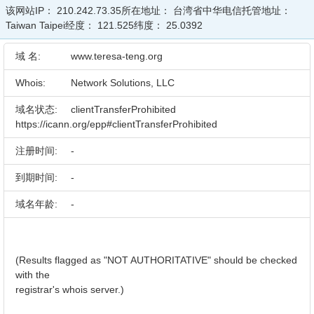
该网站IP：
210.242.73.35
所在地址：
台湾省中华电信
托管地址：
Taiwan Taipei
经度：
121.525
纬度：
25.0392
域 名:
www.teresa-teng.org
Whois:
Network Solutions, LLC
域名状态:
clientTransferProhibited
https://icann.org/epp#clientTransferProhibited
注册时间:
-
到期时间:
-
域名年龄:
-
(Results flagged as "NOT AUTHORITATIVE" should be checked
with the
registrar's whois server.)