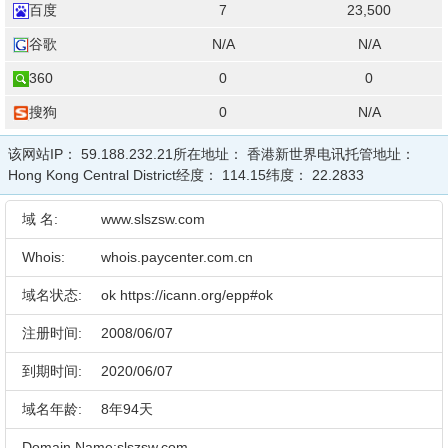
百度
7
23,500
谷歌
N/A
N/A
360
0
0
搜狗
0
N/A
该网站IP：
59.188.232.21
所在地址：
香港新世界电讯
托管地址：
Hong Kong Central District
经度：
114.15
纬度：
22.2833
域 名:
www.slszsw.com
Whois:
whois.paycenter.com.cn
域名状态:
ok https://icann.org/epp#ok
注册时间:
2008/06/07
到期时间:
2020/06/07
域名年龄:
8年94天
Domain Name:slszsw.com