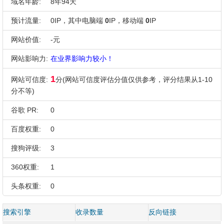
域名年龄:
8年94天
预计流量:
0IP，其中电脑端
0
IP，移动端
0
IP
网站价值:
-元
网站影响力:
在业界影响力较小！
1
网站可信度:
分(网站可信度评估分值仅供参考，评分结果从1-10
分不等)
谷歌 PR:
0
百度权重:
0
搜狗评级:
3
360权重:
1
头条权重:
0
搜索引擎
收录数量
反向链接