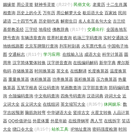
Tech Street:NONGYELU
姻缘签
周公灵签
财神爷灵签
(共22个)
民俗文化:
老黄历
十二生肖属
Tech City:ZZ
相查询
历史上的今天
万年历
周公解梦大全
歇后语大全
百家姓
民间
Tech State/Province:Henan
Tech PostalCode:450000
谚语
二十四节气表
历史朝代表
解密生日
名人名言名句大全
古兰经
Tech Country:CN
基督教圣经
三字经
地母经
佛教辞典
(共17个)
交通出行:
全国各地车
Tech Phone:+86.037113213235923
牌号查询
车辆违章查询
世界时差查询
机场三字码查询
实时交通路况
Tech Phone Ext:
Tech Fax:+86.037113213235923
地铁线路图
北京车牌限行查询
列车时刻表
火车票代售点
中国电子地
Tech Fax Ext:
图
交通标志
(共11个)
学习应用:
在线输入法
成语大全
科学计算器
圆
Tech Email:kingeb@126.com
周率
汉字简体繁体转换
汉字拼音查询
在线编码解码
新华字典
摩尔斯
Name Server:ns17.xincache.com
Name Server:ns18.xincache.com
电码
存储换算器
时间换算器
英文名
在线翻译
长度换算器
温度换算
DNSSEC:unsigned
器
重量换算器
体积换算器
功率换算器
面积换算器
压力换算器
热量
URL of the ICANN WHOIS Data Problem Reporting System:
换算器
五笔字根表
区位码查询
笔画数查询
汉字部首查询
郑码编码查
http://wdprs.internic.net/
>>> Last update of WHOIS database: 2016-09-
询
仓颉编码查询
中文电码查询
四角号码查询
汉语词典
诗词大全
近
07T06:14:52.00Z <<<:
义词大全
反义词大全
在线组词
英文缩写大全
(共35个)
休闲娱乐:
数
字吉凶预测
脑筋急转弯
中华谜语大全
竖排古文
火星文转换
人品计算
The Data in Paycenter's WHOIS database is provided by
Paycenter
器
QQ价值评估
外星体重
外星年龄
在线弹钢琴
愚人节
在线拆字
笑话
for information purposes, and to assist persons in obtaining
大全
绕口令大全
(共15个)
站长工具:
IP地址查询
密码强度检测
时间
information about or related to a domain name registration