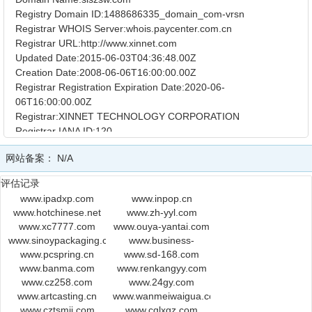
Registry Domain ID:1488686335_domain_com-vrsn
Registrar WHOIS Server:whois.paycenter.com.cn
Registrar URL:http://www.xinnet.com
Updated Date:2015-06-03T04:36:48.00Z
Creation Date:2008-06-06T16:00:00.00Z
Registrar Registration Expiration Date:2020-06-
06T16:00:00.00Z
Registrar:XINNET TECHNOLOGY CORPORATION
Registrar IANA ID:120
Registrar Abuse Contact Email:supervision@xinnet.com
网站备案：
N/A
Registrar Abuse Contact Phone:+86.1087128064
Domain Status:ok https://www.icann.org/epp#ok
评估记录
Registry Registrant ID:
www.ipadxp.com
www.inpop.cn
Registrant Name:
www.hotchinese.net
www.zh-yyl.com
Registrant Organization:shaolinsisujiadizi
www.xc7777.com
www.ouya-yantai.com
zhaoshengbangongshi
www.sinoypackaging.com
www.business-
Registrant Street:songshan shaolinsiyuan
www.pcspring.cn
www.sd-168.com
planet.net
Registrant City:dengfengshi
www.banma.com
www.renkangyy.com
Registrant State/Province:Henan
www.cz258.com
www.24gy.com
Registrant Postal Code:450000
www.artcasting.cn
www.wanmeiwaigua.com
Registrant Country:CN
www.cztsmjj.com
www.cqlxgz.com