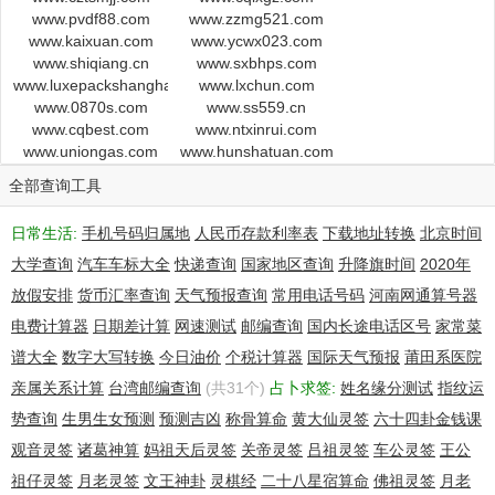
Registrant Phone:+86.037113213235923
www.pvdf88.com
www.zzmg521.com
Registrant Phone Ext:
www.kaixuan.com
www.ycwx023.com
Registrant Fax:+86.037113213235923
www.shiqiang.cn
www.sxbhps.com
Registrant Fax Ext:
www.luxepackshanghai.com
www.lxchun.com
Registrant Email:
www.0870s.com
www.ss559.cn
www.cqbest.com
www.ntxinrui.com
Registry Admin ID:
www.uniongas.com
www.hunshatuan.com
Admin Name:li lianhe
Admin Organization:shaolinsisujiadizi zhaoshengbangongshi
全部查询工具
Admin Street:songshan shaolinsiyuan
Admin City:dengfengshi
日常生活:
手机号码归属地
人民币存款利率表
下载地址转换
北京时间
Admin State/Province:Henan
大学查询
汽车车标大全
快递查询
国家地区查询
升降旗时间
2020年
Admin PostalCode:450000
Admin Country:CN
放假安排
货币汇率查询
天气预报查询
常用电话号码
河南网通算号器
Admin Phone:+86.37113103862888
电费计算器
日期差计算
网速测试
邮编查询
国内长途电话区号
家常菜
Admin Phone Ext:
谱大全
数字大写转换
今日油价
个税计算器
国际天气预报
莆田系医院
Admin Fax:+86.37113103862888
Admin Fax Ext:
亲属关系计算
台湾邮编查询
(共31个)
占卜求签:
姓名缘分测试
指纹运
Admin Email:shaolindizi@21cn.com
势查询
生男生女预测
预测吉凶
称骨算命
黄大仙灵签
六十四卦金钱课
Registry Tech ID:
观音灵签
诸葛神算
妈祖天后灵签
关帝灵签
吕祖灵签
车公灵签
王公
Tech Name:XUE JINDONG
Tech Organization:xuejindong
祖仔灵签
月老灵签
文王神卦
灵棋经
二十八星宿算命
佛祖灵签
月老