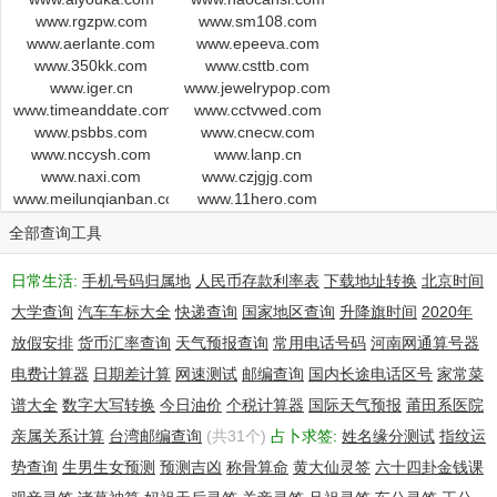
Registrant Phone Ext:
www.rgzpw.com
www.sm108.com
Registrant Fax: +021.33905159
www.aerlante.com
www.epeeva.com
Registrant Fax Ext:
www.350kk.com
www.csttb.com
Registrant Email: gdz0813@163.com
www.iger.cn
www.jewelrypop.com
Registry Admin ID: Not Available From Registry
www.timeanddate.com
www.cctvwed.com
Admin Name: xianshen zhang
www.psbbs.com
www.cnecw.com
Admin Organization: zhangxianshen
www.nccysh.com
www.lanp.cn
www.naxi.com
www.czjgjg.com
Admin Street: sh,,
www.meilunqianban.com
www.11hero.com
Admin City: sh
Admin State/Province: SH
全部查询工具
Admin Postal Code: 200631
Admin Country: CN
日常生活:
手机号码归属地
人民币存款利率表
下载地址转换
北京时间
Admin Phone: +021.52850453
大学查询
汽车车标大全
快递查询
国家地区查询
升降旗时间
2020年
Admin Phone Ext:
Admin Fax:+021.33905159
放假安排
货币汇率查询
天气预报查询
常用电话号码
河南网通算号器
Admin Fax Ext:
电费计算器
日期差计算
网速测试
邮编查询
国内长途电话区号
家常菜
Admin Email: gdz0813@163.com
谱大全
数字大写转换
今日油价
个税计算器
国际天气预报
莆田系医院
Registry Tech ID: Not Available From Registry
Tech Name: xianshen zhang
亲属关系计算
台湾邮编查询
(共31个)
占卜求签:
姓名缘分测试
指纹运
Tech Organization: zhangxianshen
势查询
生男生女预测
预测吉凶
称骨算命
黄大仙灵签
六十四卦金钱课
Tech Street: sh,,