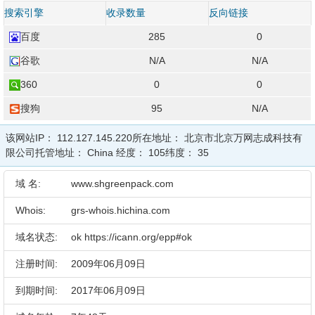
搜索引擎
收录数量
反向链接
百度
285
0
谷歌
N/A
N/A
360
0
0
搜狗
95
N/A
该网站IP：
112.127.145.220
所在地址：
北京市北京万网志成科技有
限公司
托管地址：
China
经度：
105
纬度：
35
域 名:
www.shgreenpack.com
Whois:
grs-whois.hichina.com
域名状态:
ok https://icann.org/epp#ok
注册时间:
2009年06月09日
到期时间:
2017年06月09日