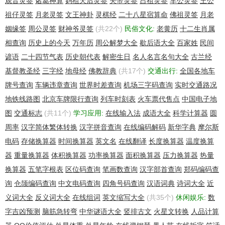
观音灵签
诸葛神算
妈祖天后灵签
关帝灵签
吕祖灵签
车公灵签
王公
Tech City: sh
Tech State/Province: SH
祖仔灵签
月老灵签
文王神卦
灵棋经
二十八星宿算命
佛祖灵签
月老
Tech Postal Code: 200631
姻缘签
周公灵签
财神爷灵签
(共22个)
民俗文化:
老黄历
十二生肖属
Tech Country: CN
相查询
历史上的今天
万年历
周公解梦大全
歇后语大全
百家姓
民间
Tech Phone: +021.52850453
Tech Phone Ext:
谚语
二十四节气表
历史朝代表
解密生日
名人名言名句大全
古兰经
Tech Fax: +021.33905159
基督教圣经
三字经
地母经
佛教辞典
(共17个)
交通出行:
全国各地车
Tech Fax Ext:
牌号查询
车辆违章查询
世界时差查询
机场三字码查询
实时交通路况
Tech Email: gdz0813@163.com
Name Server: ns.yovole.com
地铁线路图
北京车牌限行查询
列车时刻表
火车票代售点
中国电子地
Name Server: ns1.yovole.com
图
交通标志
(共11个)
学习应用:
在线输入法
成语大全
科学计算器
圆
DNSSEC: unsigned
周率
汉字简体繁体转换
汉字拼音查询
在线编码解码
新华字典
摩尔斯
Registrar Abuse Contact Email: abuse@list.alibaba-inc.com
Registrar Abuse Contact Phone: +86.4006008500
电码
存储换算器
时间换算器
英文名
在线翻译
长度换算器
温度换算
URL of the ICANN WHOIS Data Problem Reporting System:
器
重量换算器
体积换算器
功率换算器
面积换算器
压力换算器
热量
http://wdprs.internic.net/
换算器
五笔字根表
区位码查询
笔画数查询
汉字部首查询
郑码编码查
>>> Last update of WHOIS database: 2016-06-07T07:01:21Z
<<<
询
仓颉编码查询
中文电码查询
四角号码查询
汉语词典
诗词大全
近
义词大全
反义词大全
在线组词
英文缩写大全
(共35个)
休闲娱乐:
数
Registry Billing ID: Not Available From Registry
字吉凶预测
脑筋急转弯
中华谜语大全
竖排古文
火星文转换
人品计算
Billing Name: xianshen zhang
Billing Organization: zhangxianshen