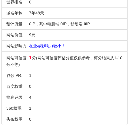
世界排名:
0
域名年龄:
7年48天
预计流量:
0IP，其中电脑端
0
IP，移动端
0
IP
网站价值:
9元
网站影响力:
在业界影响力较小！
1
网站可信度:
分(网站可信度评估分值仅供参考，评分结果从1-10
分不等)
谷歌 PR:
1
百度权重:
0
搜狗评级:
4
360权重:
1
头条权重:
0