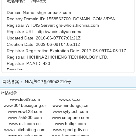
域名年龄:
7年48天
Domain Name: shgreenpack.com
Registry Domain ID: 1558562700_DOMAIN_COM-VRSN
Registrar WHOIS Server: grs-whois.hichina.com
Registrar URL: http://whois.aliyun.com/
Updated Date: 2016-06-07T07:01:21Z
Creation Date: 2009-06-09T04:05:11Z
Registrar Registration Expiration Date: 2017-06-09T04:05:11Z
Registrar: HICHINA ZHICHENG TECHNOLOGY LTD.
Registrar IANA ID: 420
Reseller:
Domain Status: ok http://www.icann.org/epp#OK
网站备案：
N/A
沪ICP备09043210号
Registry Registrant ID: Not Available From Registry
Registrant Name: xianshen zhang
评估记录
Registrant Organization: zhangxianshen
www.luo99.com
www.qkc.cn
Registrant Street: sh,,
www.304buxiugang.org
www.mindongdj.cn
Registrant City: sh
www.vow123.com
www.sytytech.com
Registrant State/Province: SH
www.755800.com
www.cntopone.com
Registrant Postal Code: 200631
www.qzlj.com.cn
www.hntlqz.com
Registrant Country: CN
www.chitchatting.com
www.sport.gdtv.cn
Registrant Phone: +021.52850453
www.aiyouka.com
www.haocansi.com