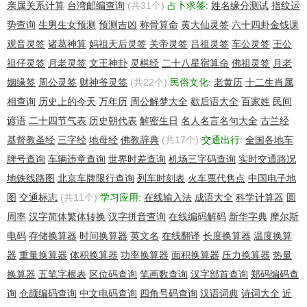
Admin Phone Ext:
亲属关系计算
台湾邮编查询
(共31个)
占卜求签:
姓名缘分测试
指纹运
Admin Fax:
势查询
生男生女预测
预测吉凶
称骨算命
黄大仙灵签
六十四卦金钱课
Admin Fax Ext:
观音灵签
诸葛神算
妈祖天后灵签
关帝灵签
吕祖灵签
车公灵签
王公
Admin Email: xushixing7879@gmail.com
Registry Tech ID:
祖仔灵签
月老灵签
文王神卦
灵棋经
二十八星宿算命
佛祖灵签
月老
Tech Name: xu shixing
姻缘签
周公灵签
财神爷灵签
(共22个)
民俗文化:
老黄历
十二生肖属
Tech Organization:
相查询
历史上的今天
万年历
周公解梦大全
歇后语大全
百家姓
民间
Tech Street: Guangdong Province Foshan South China Sea
Tech City: Foshan
谚语
二十四节气表
历史朝代表
解密生日
名人名言名句大全
古兰经
Tech State/Province: Guangdong
基督教圣经
三字经
地母经
佛教辞典
(共17个)
交通出行:
全国各地车
Tech Postal Code: 528000
牌号查询
车辆违章查询
世界时差查询
机场三字码查询
实时交通路况
Tech Country: China
Tech Phone: +86.13867771101
地铁线路图
北京车牌限行查询
列车时刻表
火车票代售点
中国电子地
Tech Phone Ext:
图
交通标志
(共11个)
学习应用:
在线输入法
成语大全
科学计算器
圆
Tech Fax:
周率
汉字简体繁体转换
汉字拼音查询
在线编码解码
新华字典
摩尔斯
Tech Fax Ext:
Tech Email: xushixing7879@gmail.com
电码
存储换算器
时间换算器
英文名
在线翻译
长度换算器
温度换算
Name Server: FREEDNS1.REGISTRAR-SERVERS.COM
器
重量换算器
体积换算器
功率换算器
面积换算器
压力换算器
热量
Name Server: FREEDNS2.REGISTRAR-SERVERS.COM
换算器
五笔字根表
区位码查询
笔画数查询
汉字部首查询
郑码编码查
Name Server: FREEDNS3.REGISTRAR-SERVERS.COM
Name Server: FREEDNS4.REGISTRAR-SERVERS.COM
询
仓颉编码查询
中文电码查询
四角号码查询
汉语词典
诗词大全
近
Name Server: FREEDNS5.REGISTRAR-SERVERS.COM