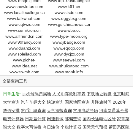
www.msqnzj.com
www.top10usdatingsites.com
Registrant Organization:
www.snowlotus.com
www.k61.cn
Registrant Street: Guangdong Province Foshan South China
www.lasallecollege.ca
www.stsds.com
Sea
www.talkwhat.com
www.dggybxg.com
Registrant City: Foshan
www.cqtwzs.com
www.gs.chinanews.com.cn
Registrant State/Province: Guangdong Province
www.semikron.cn
www.wbe.cc
Registrant Postal Code: 528000
www.allfriendcn.com
www.type-moon.org
Registrant Country: China
www.99fancy.com
www.jibaoge.com
Registrant Phone: +86.13867771101
www.duanzi.com
www.eqoqo.com
Registrant Phone Ext:
www.soleilad.com
www.dycjzx.com
Registrant Fax:
www.pichet-
www.seewei.com
www.idea.net
immobilier.fr
www.shuikutong.com
Registrant Fax Ext:
www.to-mh.com
www.monk.info
Registrant Email: xushixing7879@gmail.com
Registry Admin ID:
全部查询工具
Admin Name: xu shixing
Admin Organization:
日常生活:
手机号码归属地
人民币存款利率表
下载地址转换
北京时间
Admin Street: Guangdong Province Foshan South China Sea
大学查询
汽车车标大全
快递查询
国家地区查询
升降旗时间
2020年
Admin City: Foshan
Admin State/Province: Guangdong
放假安排
货币汇率查询
天气预报查询
常用电话号码
河南网通算号器
Admin Postal Code: 528000
电费计算器
日期差计算
网速测试
邮编查询
国内长途电话区号
家常菜
Admin Country: China
谱大全
数字大写转换
今日油价
个税计算器
国际天气预报
莆田系医院
Admin Phone: +86.13867771101