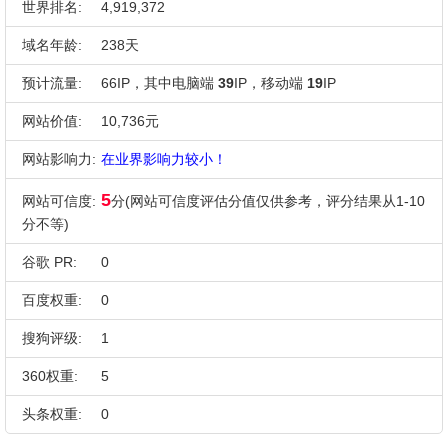
世界排名:
4,919,372
域名年龄:
238天
预计流量:
66IP，其中电脑端
39
IP，移动端
19
IP
网站价值:
10,736元
网站影响力:
在业界影响力较小！
5
网站可信度:
分(网站可信度评估分值仅供参考，评分结果从1-10
分不等)
谷歌 PR:
0
百度权重:
0
搜狗评级:
1
360权重:
5
头条权重:
0