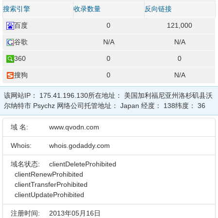
搜索引擎
收录数量
反向链接
百度
0
121,000
谷歌
N/A
N/A
360
0
0
搜狗
0
N/A
该网站IP：
175.41.196.130
所在地址：
美国加利福尼亚州洛杉矶县沃
尔纳特市 Psychz 网络公司
托管地址：
Japan
经度：
138
纬度：
36
域 名:
www.qvodn.com
Whois:
whois.godaddy.com
域名状态:
clientDeleteProhibited
clientRenewProhibited
clientTransferProhibited
clientUpdateProhibited
注册时间:
2013年05月16日