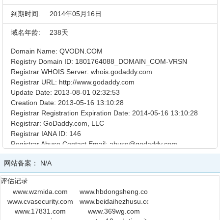
到期时间:
2014年05月16日
域名年龄:
238天
Domain Name: QVODN.COM
Registry Domain ID: 1801764088_DOMAIN_COM-VRSN
Registrar WHOIS Server: whois.godaddy.com
Registrar URL: http://www.godaddy.com
Update Date: 2013-08-01 02:32:53
Creation Date: 2013-05-16 13:10:28
Registrar Registration Expiration Date: 2014-05-16 13:10:28
Registrar: GoDaddy.com, LLC
Registrar IANA ID: 146
Registrar Abuse Contact Email: abuse@godaddy.com
Registrar Abuse Contact Phone: +1.480-624-2505
网站备案：
N/A
Domain Status: clientTransferProhibited
Domain Status: clientUpdateProhibited
评估记录
Domain Status: clientRenewProhibited
www.wzmida.com
www.hbdongsheng.com
Domain Status: clientDeleteProhibited
www.cvasecurity.com
www.beidaihezhusu.com
Registry Registrant ID:
www.17831.com
www.369wg.com
Registrant Name: xu shixing