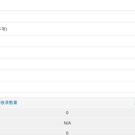
等)
收录数量
0
N/A
0