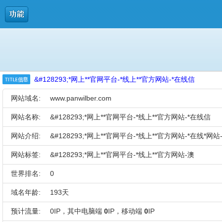
&#128293;*网上**官网平台-*线上**官方网站-*在线信
网站域名:
www.panwilber.com
网站名称:
&#128293;*网上**官网平台-*线上**官方网站-*在线信
网站介绍:
&#128293;*网上**官网平台-*线上**官方网站-*在线*网
网站标签:
&#128293;*网上**官网平台-*线上**官方网站-澳
世界排名:
0
域名年龄:
193天
预计流量:
0IP，其中电脑端
0
IP，移动端
0
IP