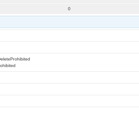
0
DeleteProhibited
ohibited