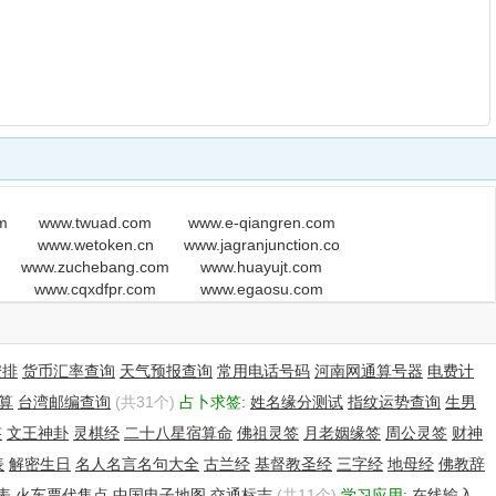
m
www.twuad.com
www.e-qiangren.com
www.wetoken.cn
www.jagranjunction.com
www.zuchebang.com
www.huayujt.com
www.cqxdfpr.com
www.egaosu.com
安排
货币汇率查询
天气预报查询
常用电话号码
河南网通算号器
电费计
算
台湾邮编查询
(共31个)
占卜求签:
姓名缘分测试
指纹运势查询
生男
签
文王神卦
灵棋经
二十八星宿算命
佛祖灵签
月老姻缘签
周公灵签
财神
表
解密生日
名人名言名句大全
古兰经
基督教圣经
三字经
地母经
佛教辞
表
火车票代售点
中国电子地图
交通标志
(共11个)
学习应用:
在线输入