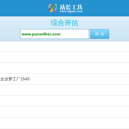
综合评估
站-企业梦工厂1545