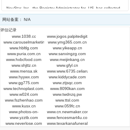
NeuStar, Inc., the Registry Administrator for .US, has collected
this information for the WHOIS database through a .US-
网站备案：
N/A
Accredited Registrar. This information is provided to you for
informational purposes only and is designed to assist persons
评估记录
in determining contents of a domain name registration record in
www.1038.cc
www.jogos.palpitedigital.com
the NeuStar registry database. NeuStar makes this information
www.carouselmarketing.com
www.ymg365.com.cn
available to you "as is" and does not guarantee its accuracy. By
www.hbltlg.com
www.yikeapp.cn
submitting a WHOIS query, you agree that you will use this data
www.puria.com.cn
www.sanxingzg.com
only for lawful purposes and that, under no circumstances will
www.hxbcfood.com
www.meijinkang.cn
you use this data: (1) to allow, enable, or otherwise support the
www.shjttz.cn
www.gfyl.cn
transmission of mass unsolicited, commercial advertising or
www.mensa.sk
www.www.6735.celiarusso.com
solicitations via direct mail, electronic mail, or by telephone; (2)
www.hyywx.com
www.kiddycade.com
in contravention of any applicable data and privacy protection
www.gg775.com
www.ztjsqc.com
laws; or (3) to enable high volume, automated, electronic
www.technoplast.com.ua
www.8090kan.com
processes that apply to the registry (or its systems).
www.w024.com
www.twdnzq.pw
Compilation, repackaging, dissemination, or other use of the
www.fszhenhao.com
www.ttsl.com
WHOIS database in its entirety, or of a substantial portion
www.kusx.cn
www.059fc.cn
thereof, is not allowed without NeuStar's prior written
www.photos-on-
www.cn.newmaker.com
www.yzztb.com
canvas.com
www.fencesmart4u.com
permission. NeuStar reserves the right to modify or change
www.neverlose.com
www.texarkanafuneralhome.com
these conditions at any time without prior or subsequent