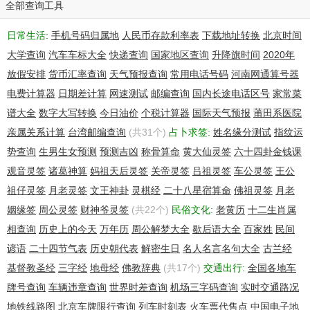
notification of any kind. By executing this query, in any manner
全部查询工具
whatsoever, you agree to abide by these terms. NOTE:
FAILURE TO LOCATE A RECORD IN THE WHOIS DATABASE
日常生活:
手机号码归属地
人民币存款利率表
下载地址转换
北京时间
IS NOT INDICATIVE OF THE AVAILABILITY OF A DOMAIN
大学查询
汽车车标大全
快递查询
国家地区查询
升降旗时间
2020年
NAME. All domain names are subject to certain additional
domain name registration rules. For details, please visit our site
放假安排
货币汇率查询
天气预报查询
常用电话号码
河南网通算号器
at www.whois.us.
电费计算器
日期差计算
网速测试
邮编查询
国内长途电话区号
家常菜
谱大全
数字大写转换
今日油价
个税计算器
国际天气预报
莆田系医院
亲属关系计算
台湾邮编查询
(共31个)
占卜求签:
姓名缘分测试
指纹运
势查询
生男生女预测
预测吉凶
称骨算命
黄大仙灵签
六十四卦金钱课
观音灵签
诸葛神算
妈祖天后灵签
关帝灵签
吕祖灵签
车公灵签
王公
祖仔灵签
月老灵签
文王神卦
灵棋经
二十八星宿算命
佛祖灵签
月老
姻缘签
周公灵签
财神爷灵签
(共22个)
民俗文化:
老黄历
十二生肖属
相查询
历史上的今天
万年历
周公解梦大全
歇后语大全
百家姓
民间
谚语
二十四节气表
历史朝代表
解密生日
名人名言名句大全
古兰经
基督教圣经
三字经
地母经
佛教辞典
(共17个)
交通出行:
全国各地车
牌号查询
车辆违章查询
世界时差查询
机场三字码查询
实时交通路况
地铁线路图
北京车牌限行查询
列车时刻表
火车票代售点
中国电子地