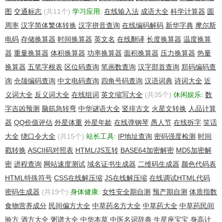
图
交通标志
(共11个)
学习应用:
在线输入法
成语大全
科学计算器
圆
周率
汉字简体繁体转换
汉字拼音查询
在线编码解码
新华字典
摩尔斯
电码
存储换算器
时间换算器
英文名
在线翻译
长度换算器
温度换算
器
重量换算器
体积换算器
功率换算器
面积换算器
压力换算器
热量
换算器
五笔字根表
区位码查询
笔画数查询
汉字部首查询
郑码编码查
询
仓颉编码查询
中文电码查询
四角号码查询
汉语词典
诗词大全
近
义词大全
反义词大全
在线组词
英文缩写大全
(共35个)
休闲娱乐:
数
字吉凶预测
脑筋急转弯
中华谜语大全
竖排古文
火星文转换
人品计算
器
QQ价值评估
外星体重
外星年龄
在线弹钢琴
愚人节
在线拆字
笑话
大全
绕口令大全
(共15个)
站长工具:
IP地址查询
密码强度检测
时间
戳转换
ASCII码对照表
HTML/JS互转
BASE64加密解密
MD5加密解
密
进程查询
网站速度测试
域名证书生成器
二维码生成器
颜色代码表
HTML特殊符号
CSS在线解压缩
JS在线解压缩
在线调试HTML代码
密码生成器
(共19个)
身体健康:
女性安全期自测
预产期自测
体质指数
食物营养成分
民间偏方大全
中草药名方大全
中草药大全
中草药民间
验方
酒方大全
粥谱大全
中华本草
中医名词辞典
生星座宝宝
身高计