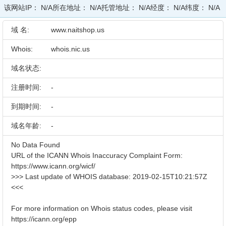
该网站IP：
N/A
所在地址：
N/A
托管地址：
N/A
经度：
N/A
纬度：
N/A
域 名:
www.naitshop.us
Whois:
whois.nic.us
域名状态:
注册时间:
-
到期时间:
-
域名年龄:
-
No Data Found
URL of the ICANN Whois Inaccuracy Complaint Form:
https://www.icann.org/wicf/
>>> Last update of WHOIS database: 2019-02-15T10:21:57Z
<<<
For more information on Whois status codes, please visit
https://icann.org/epp