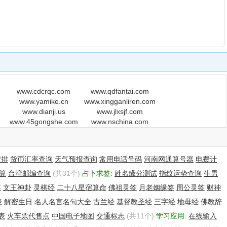
www.cdcrqc.com
www.qdfantai.com
www.yamike.cn
www.xingganliren.com
www.dianji.us
www.jlxsjf.com
www.45gongshe.com
www.nschina.com
安排
货币汇率查询
天气预报查询
常用电话号码
河南网通算号器
电费计
算
台湾邮编查询
(共31个)
占卜求签:
姓名缘分测试
指纹运势查询
生男
签
文王神卦
灵棋经
二十八星宿算命
佛祖灵签
月老姻缘签
周公灵签
财神
表
解密生日
名人名言名句大全
古兰经
基督教圣经
三字经
地母经
佛教辞
表
火车票代售点
中国电子地图
交通标志
(共11个)
学习应用:
在线输入