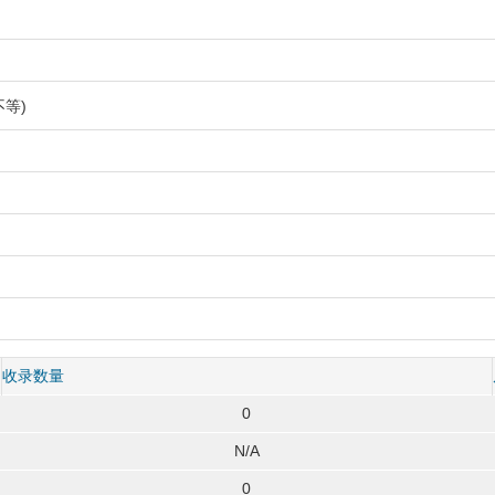
等)
收录数量
0
N/A
0