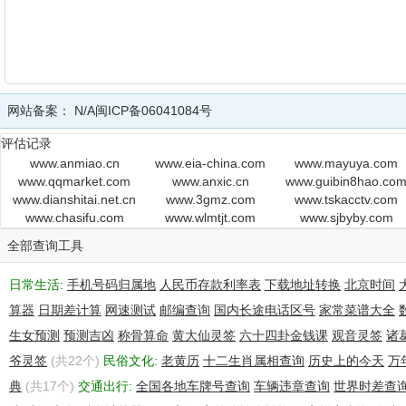
网站备案：
N/A
闽ICP备06041084号
评估记录
www.anmiao.cn
www.eia-china.com
www.mayuya.com
www.qqmarket.com
www.anxic.cn
www.guibin8hao.co
www.dianshitai.net.cn
www.3gmz.com
www.tskacctv.com
www.chasifu.com
www.wlmtjt.com
www.sjbyby.com
全部查询工具
日常生活:
手机号码归属地
人民币存款利率表
下载地址转换
北京时间
算器
日期差计算
网速测试
邮编查询
国内长途电话区号
家常菜谱大全
生女预测
预测吉凶
称骨算命
黄大仙灵签
六十四卦金钱课
观音灵签
诸
爷灵签
(共22个)
民俗文化:
老黄历
十二生肖属相查询
历史上的今天
万
典
(共17个)
交通出行:
全国各地车牌号查询
车辆违章查询
世界时差查