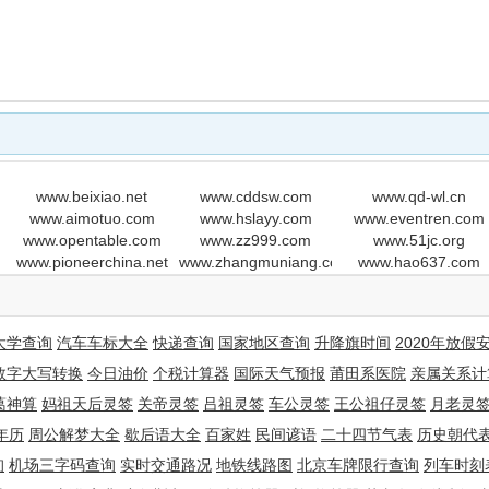
www.beixiao.net
www.cddsw.com
www.qd-wl.cn
m
www.aimotuo.com
www.hslayy.com
www.eventren.com
www.opentable.com
www.zz999.com
www.51jc.org
www.pioneerchina.net
www.zhangmuniang.com
www.hao637.com
大学查询
汽车车标大全
快递查询
国家地区查询
升降旗时间
2020年放假
数字大写转换
今日油价
个税计算器
国际天气预报
莆田系医院
亲属关系计
葛神算
妈祖天后灵签
关帝灵签
吕祖灵签
车公灵签
王公祖仔灵签
月老灵
年历
周公解梦大全
歇后语大全
百家姓
民间谚语
二十四节气表
历史朝代
询
机场三字码查询
实时交通路况
地铁线路图
北京车牌限行查询
列车时刻