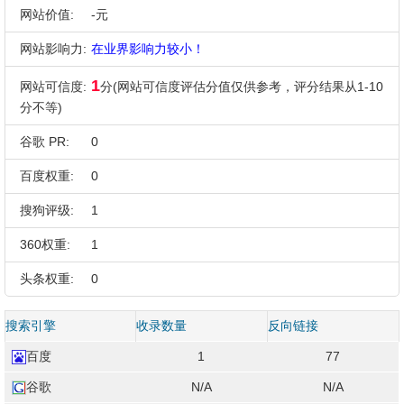
网站价值:
-元
网站影响力:
在业界影响力较小！
1
网站可信度:
分(网站可信度评估分值仅供参考，评分结果从1-10
分不等)
谷歌 PR:
0
百度权重:
0
搜狗评级:
1
360权重:
1
头条权重:
0
搜索引擎
收录数量
反向链接
百度
1
77
谷歌
N/A
N/A