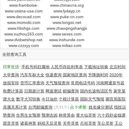
Registrant City: Rickmansworth
www.framboise-
www.chinacrra.org
Registrant State/Province: Hertfordshire
www.usana-usa.com
shop.com
www.lydayp.cn
Registrant Postal Code: WD3 1ET
www.decocad.com
www.puke-cn.com
Registrant Country: GB
www.momobi.com
www.longso.net
Registrant Phone: +44.1923902000
www.hbshgs.com
www.zhaoqingshangjia.com
www.xuzhou163.com
Registrant Phone Ext:
www.sexes.com
www.dvdsetshop.net
www.inshunde.com
Registrant Fax: +44.8700622499
www.czzxyy.com
www.miliao.com
Registrant Fax Ext:
Registrant Email: hostmaster@getontheweb.com
全部查询工具
Registry Admin ID:
Admin Name: GOTW Hostmaster
日常生活:
手机号码归属地
人民币存款利率表
下载地址转换
北京时间
Admin Organization: Get On The Web Limited
大学查询
汽车车标大全
快递查询
国家地区查询
升降旗时间
2020年
Admin Street: Hamilton House 25 High Street
Admin City: Rickmansworth
放假安排
货币汇率查询
天气预报查询
常用电话号码
河南网通算号器
Admin State/Province: Hertfordshire
电费计算器
日期差计算
网速测试
邮编查询
国内长途电话区号
家常菜
Admin Postal Code: WD3 1ET
谱大全
数字大写转换
今日油价
个税计算器
国际天气预报
莆田系医院
Admin Country: GB
Admin Phone: +44.1923902000
亲属关系计算
台湾邮编查询
(共31个)
占卜求签:
姓名缘分测试
指纹运
Admin Phone Ext:
势查询
生男生女预测
预测吉凶
称骨算命
黄大仙灵签
六十四卦金钱课
Admin Fax: +44.8700622499
观音灵签
诸葛神算
妈祖天后灵签
关帝灵签
吕祖灵签
车公灵签
王公
Admin Fax Ext: