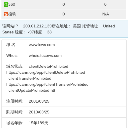
360
0
0
搜狗
0
N/A
该网站IP：
209.61.212.139
所在地址：
美国
托管地址：
United
States
经度：
-97
纬度：
38
域 名:
www.lcws.com
Whois:
whois.tucows.com
域名状态:
clientDeleteProhibited
https://icann.org/epp#clientDeleteProhibited
clientTransferProhibited
https://icann.org/epp#clientTransferProhibited
clientUpdateProhibited htt
注册时间:
2001/03/25
到期时间:
2019/03/25
域名年龄:
15年189天