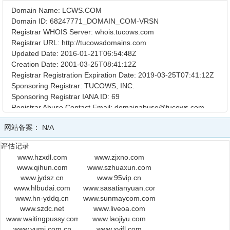
Domain Name: LCWS.COM
Domain ID: 68247771_DOMAIN_COM-VRSN
Registrar WHOIS Server: whois.tucows.com
Registrar URL: http://tucowsdomains.com
Updated Date: 2016-01-21T06:54:48Z
Creation Date: 2001-03-25T08:41:12Z
Registrar Registration Expiration Date: 2019-03-25T07:41:12Z
Sponsoring Registrar: TUCOWS, INC.
Sponsoring Registrar IANA ID: 69
Registrar Abuse Contact Email: domainabuse@tucows.com
Registrar Abuse Contact Phone: +1.4165350123
网站备案：
N/A
Domain Status: clientDeleteProhibited
https://icann.org/epp#clientDeleteProhibited
评估记录
Domain Status: clientTransferProhibited
www.hzxdl.com
www.zjxno.com
https://icann.org/epp#clientTransferProhibited
www.qihun.com
www.szhuaxun.com
Domain Status: clientUpdateProhibited
www.jydsz.cn
www.95vip.cn
https://icann.org/epp#clientUpdateProhibited
www.hlbudai.com
www.sasatianyuan.com
Registry Registrant ID:
www.hn-yddq.cn
www.sunmaycom.com
Registrant Name: GOTW Hostmaster
www.szdc.net
www.liveoa.com
Registrant Organization: Get On The Web Limited
www.waitingpussy.com
www.laojiyu.com
Registrant Street: Hamilton House 25 High Street
www.yumi.com.cn
www.xyjfl.com