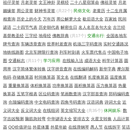
Admin Email: hostmaster@getontheweb.com
祖仔灵签
月老灵签
文王神卦
灵棋经
二十八星宿算命
佛祖灵签
月老
Registry Tech ID:
姻缘签
周公灵签
财神爷灵签
(共22个)
民俗文化:
老黄历
十二生肖属
Tech Name: GOTW Hostmaster
相查询
历史上的今天
万年历
周公解梦大全
歇后语大全
百家姓
民间
Tech Organization: Get On The Web Limited
Tech Street: Hamilton House 25 High Street
谚语
二十四节气表
历史朝代表
解密生日
名人名言名句大全
古兰经
Tech City: Rickmansworth
基督教圣经
三字经
地母经
佛教辞典
(共17个)
交通出行:
全国各地车
Tech State/Province: Hertfordshire
牌号查询
车辆违章查询
世界时差查询
机场三字码查询
实时交通路况
Tech Postal Code: WD3 1ET
Tech Country: GB
地铁线路图
北京车牌限行查询
列车时刻表
火车票代售点
中国电子地
Tech Phone: +44.1923902000
图
交通标志
(共11个)
学习应用:
在线输入法
成语大全
科学计算器
圆
Tech Phone Ext:
周率
汉字简体繁体转换
汉字拼音查询
在线编码解码
新华字典
摩尔斯
Tech Fax: +44.8700622499
Tech Fax Ext:
电码
存储换算器
时间换算器
英文名
在线翻译
长度换算器
温度换算
Tech Email: hostmaster@getontheweb.com
器
重量换算器
体积换算器
功率换算器
面积换算器
压力换算器
热量
Name Server: NS2.DNSNAMESERVICE.COM
换算器
五笔字根表
区位码查询
笔画数查询
汉字部首查询
郑码编码查
Name Server: NS1.DNSNAMESERVICE.COM
DNSSEC: unsigned
询
仓颉编码查询
中文电码查询
四角号码查询
汉语词典
诗词大全
近
URL of the ICANN WHOIS Data Problem Reporting System:
义词大全
反义词大全
在线组词
英文缩写大全
(共35个)
休闲娱乐:
数
http://wdprs.internic.net/
字吉凶预测
脑筋急转弯
中华谜语大全
竖排古文
火星文转换
人品计算
>>> Last update of WHOIS database: 2016-01-21T06:54:48Z
<<<
器
QQ价值评估
外星体重
外星年龄
在线弹钢琴
愚人节
在线拆字
笑话