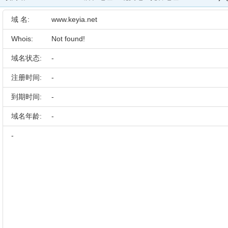
域 名:
www.keyia.net
Whois:
Not found!
域名状态:
-
注册时间:
-
到期时间:
-
域名年龄:
-
-