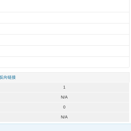
反向链接
1
N/A
0
N/A