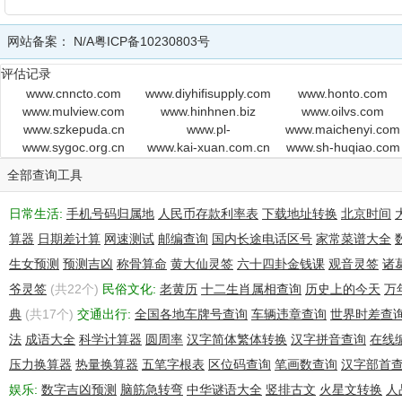
网站备案：
N/A
粤ICP备10230803号
评估记录
www.cnncto.com
www.diyhifisupply.com
www.honto.com
www.mulview.com
www.hinhnen.biz
www.oilvs.com
www.szkepuda.cn
www.pl-
www.maichenyi.com
www.sygoc.org.cn
www.kai-xuan.com.cn
quansheng.com.cn
www.sh-huqiao.com
全部查询工具
日常生活:
手机号码归属地
人民币存款利率表
下载地址转换
北京时间
算器
日期差计算
网速测试
邮编查询
国内长途电话区号
家常菜谱大全
生女预测
预测吉凶
称骨算命
黄大仙灵签
六十四卦金钱课
观音灵签
诸
爷灵签
(共22个)
民俗文化:
老黄历
十二生肖属相查询
历史上的今天
万
典
(共17个)
交通出行:
全国各地车牌号查询
车辆违章查询
世界时差查
法
成语大全
科学计算器
圆周率
汉字简体繁体转换
汉字拼音查询
在线
压力换算器
热量换算器
五笔字根表
区位码查询
笔画数查询
汉字部首
娱乐:
数字吉凶预测
脑筋急转弯
中华谜语大全
竖排古文
火星文转换
人