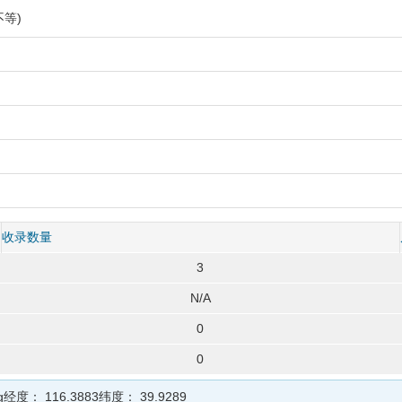
等)
收录数量
3
N/A
0
0
g
经度：
116.3883
纬度：
39.9289