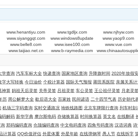
www.henantiyu.com
www.tgdljx.com
www.njhyw.com
www.siyanggqt.com
www.windows8update.com
www.yaop9.com
www.belle8.com
www.isee100.com
www.vue.com
www.taijiao.net.cn
www.b-raymedia.com
www.chinaautosuppli
大学查询
汽车车标大全
快递查询
国家地区查询
升降旗时间
2020年放假
数字大写转换
今日油价
个税计算器
国际天气预报
莆田系医院
亲属关系计
葛神算
妈祖天后灵签
关帝灵签
吕祖灵签
车公灵签
王公祖仔灵签
月老灵
年历
周公解梦大全
歇后语大全
百家姓
民间谚语
二十四节气表
历史朝代
询
机场三字码查询
实时交通路况
地铁线路图
北京车牌限行查询
列车时刻
编码解码
新华字典
摩尔斯电码
存储换算器
时间换算器
英文名
在线翻译
查询
郑码编码查询
仓颉编码查询
中文电码查询
四角号码查询
汉语词典
诗
品计算器
QQ价值评估
外星体重
外星年龄
在线弹钢琴
愚人节
在线拆字