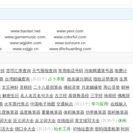
www.baolan.net
www.yeni.com
www.gamemusic.com.cn
www.colorful.com
www.wgjslm.com
www.sunsure.cn
er.com
www.xxjgjc.cn
www.dhchuanling.com
安排
货币汇率查询
天气预报查询
常用电话号码
河南网通算号器
电费计
算
台湾邮编查询
(共31个)
占卜求签:
姓名缘分测试
指纹运势查询
生男
签
文王神卦
灵棋经
二十八星宿算命
佛祖灵签
月老姻缘签
周公灵签
财神
表
解密生日
名人名言名句大全
古兰经
基督教圣经
三字经
地母经
佛教辞
表
火车票代售点
中国电子地图
交通标志
(共11个)
学习应用:
在线输入
长度换算器
温度换算器
重量换算器
体积换算器
功率换算器
面积换算器
词大全
近义词大全
反义词大全
在线组词
英文缩写大全
(共35个)
休闲
笑话大全
绕口令大全
(共15个)
站长工具:
IP地址查询
密码强度检测
时间