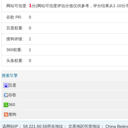
1
网站可信度:
分(网站可信度评估分值仅供参考，评分结果从1-10分不
谷歌 PR:
0
百度权重:
0
搜狗评级:
1
360权重:
1
头条权重:
0
搜索引擎
百度
谷歌
360
搜狗
该网站IP：
58.221.60.58
所在地址：
北美地区
托管地址：
China Beijin