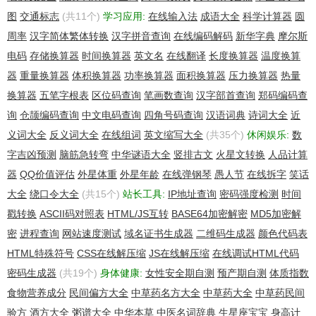
图
交通标志
(共11个)
学习应用:
在线输入法
成语大全
科学计算器
圆
周率
汉字简体繁体转换
汉字拼音查询
在线编码解码
新华字典
摩尔斯
电码
存储换算器
时间换算器
英文名
在线翻译
长度换算器
温度换算
器
重量换算器
体积换算器
功率换算器
面积换算器
压力换算器
热量
换算器
五笔字根表
区位码查询
笔画数查询
汉字部首查询
郑码编码查
询
仓颉编码查询
中文电码查询
四角号码查询
汉语词典
诗词大全
近
义词大全
反义词大全
在线组词
英文缩写大全
(共35个)
休闲娱乐:
数
字吉凶预测
脑筋急转弯
中华谜语大全
竖排古文
火星文转换
人品计算
器
QQ价值评估
外星体重
外星年龄
在线弹钢琴
愚人节
在线拆字
笑话
大全
绕口令大全
(共15个)
站长工具:
IP地址查询
密码强度检测
时间
戳转换
ASCII码对照表
HTML/JS互转
BASE64加密解密
MD5加密解
密
进程查询
网站速度测试
域名证书生成器
二维码生成器
颜色代码表
HTML特殊符号
CSS在线解压缩
JS在线解压缩
在线调试HTML代码
密码生成器
(共19个)
身体健康:
女性安全期自测
预产期自测
体质指数
食物营养成分
民间偏方大全
中草药名方大全
中草药大全
中草药民间
验方
酒方大全
粥谱大全
中华本草
中医名词辞典
生星座宝宝
身高计