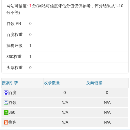
1
网站可信度:
分(网站可信度评估分值仅供参考，评分结果从1-10
分不等)
谷歌 PR:
0
百度权重:
0
搜狗评级:
1
360权重:
1
头条权重:
0
搜索引擎
收录数量
反向链接
百度
0
0
谷歌
N/A
N/A
360
N/A
N/A
搜狗
N/A
N/A