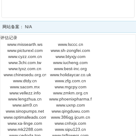
网站备案：
N/A
评估记录
www.missearth.ws
www.lsccc.cn
www.picturexl.com
www.sh-zongfei.com
www.cyzz.com.cn
www.btyxjy.com
www.3chi.com.tw
www.iucheng.com
www.tyxz.com.cn
www.best-inc.org
www.chinesedu.org.cn
www.holidaycar.co.uk
www.dtdy.cn
www.zfg.com.cn
www.sacom.mx
www.mgcpy.com
www.vellezz.info
www.zmkm.org.cn
www.lengzhua.cn
www.phoenixpharma.fr
www.aim9.cn
www.uxnp.com
www.sinopumps.net
www.qingduwu.com
www.optimalleads.com
www.386qg.ijcum.cn
www.xa-linge.com
www.cnhxjs.com
www.mk2288.com
www.sipu123.cn
www.cedoda.top
www.tsflowers.com