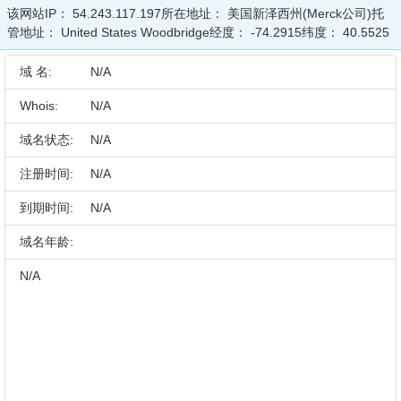
该网站IP：
54.243.117.197
所在地址：
美国新泽西州(Merck公司)
托
管地址：
United States Woodbridge
经度：
-74.2915
纬度：
40.5525
域 名:
N/A
Whois:
N/A
域名状态:
N/A
注册时间:
N/A
到期时间:
N/A
域名年龄:
N/A