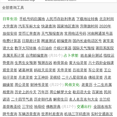
全部查询工具
日常生活:
手机号码归属地
人民币存款利率表
下载地址转换
北京时间
大学查询
汽车车标大全
快递查询
国家地区查询
升降旗时间
2020年
放假安排
货币汇率查询
天气预报查询
常用电话号码
河南网通算号器
电费计算器
日期差计算
网速测试
邮编查询
国内长途电话区号
家常菜
谱大全
数字大写转换
今日油价
个税计算器
国际天气预报
莆田系医院
亲属关系计算
台湾邮编查询
(共31个)
占卜求签:
姓名缘分测试
指纹运
势查询
生男生女预测
预测吉凶
称骨算命
黄大仙灵签
六十四卦金钱课
观音灵签
诸葛神算
妈祖天后灵签
关帝灵签
吕祖灵签
车公灵签
王公
祖仔灵签
月老灵签
文王神卦
灵棋经
二十八星宿算命
佛祖灵签
月老
姻缘签
周公灵签
财神爷灵签
(共22个)
民俗文化:
老黄历
十二生肖属
相查询
历史上的今天
万年历
周公解梦大全
歇后语大全
百家姓
民间
谚语
二十四节气表
历史朝代表
解密生日
名人名言名句大全
古兰经
基督教圣经
三字经
地母经
佛教辞典
(共17个)
交通出行:
全国各地车
牌号查询
车辆违章查询
世界时差查询
机场三字码查询
实时交通路况