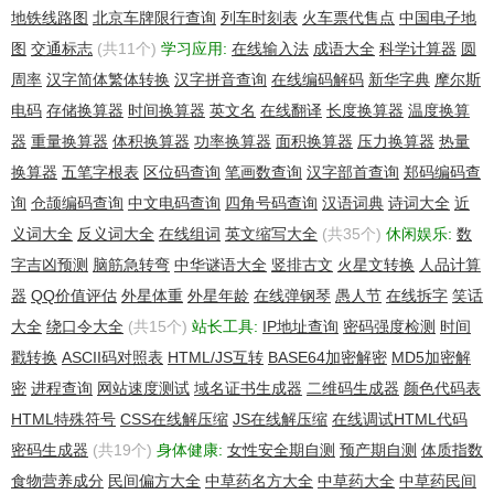
地铁线路图
北京车牌限行查询
列车时刻表
火车票代售点
中国电子地
图
交通标志
(共11个)
学习应用:
在线输入法
成语大全
科学计算器
圆
周率
汉字简体繁体转换
汉字拼音查询
在线编码解码
新华字典
摩尔斯
电码
存储换算器
时间换算器
英文名
在线翻译
长度换算器
温度换算
器
重量换算器
体积换算器
功率换算器
面积换算器
压力换算器
热量
换算器
五笔字根表
区位码查询
笔画数查询
汉字部首查询
郑码编码查
询
仓颉编码查询
中文电码查询
四角号码查询
汉语词典
诗词大全
近
义词大全
反义词大全
在线组词
英文缩写大全
(共35个)
休闲娱乐:
数
字吉凶预测
脑筋急转弯
中华谜语大全
竖排古文
火星文转换
人品计算
器
QQ价值评估
外星体重
外星年龄
在线弹钢琴
愚人节
在线拆字
笑话
大全
绕口令大全
(共15个)
站长工具:
IP地址查询
密码强度检测
时间
戳转换
ASCII码对照表
HTML/JS互转
BASE64加密解密
MD5加密解
密
进程查询
网站速度测试
域名证书生成器
二维码生成器
颜色代码表
HTML特殊符号
CSS在线解压缩
JS在线解压缩
在线调试HTML代码
密码生成器
(共19个)
身体健康:
女性安全期自测
预产期自测
体质指数
食物营养成分
民间偏方大全
中草药名方大全
中草药大全
中草药民间