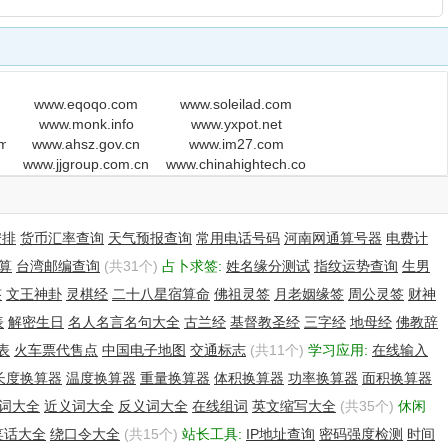
www.eqoqo.com
www.soleilad.com
www.monk.info
www.yxpot.net
om
www.ahsz.gov.cn
www.im27.com
www.jjgroup.com.cn
www.chinahightech.com
安排
货币汇率查询
天气预报查询
常用电话号码
河南网通算号器
电费计
算
台湾邮编查询
(共31个)
占卜求签:
姓名缘分测试
指纹运势查询
生男
签
文王神卦
灵棋经
二十八星宿算命
佛祖灵签
月老姻缘签
周公灵签
财神
表
解密生日
名人名言名句大全
古兰经
基督教圣经
三字经
地母经
佛教辞
表
火车票代售点
中国电子地图
交通标志
(共11个)
学习应用:
在线输入
长度换算器
温度换算器
重量换算器
体积换算器
功率换算器
面积换算器
词大全
近义词大全
反义词大全
在线组词
英文缩写大全
(共35个)
休闲
笑话大全
绕口令大全
(共15个)
站长工具:
IP地址查询
密码强度检测
时间