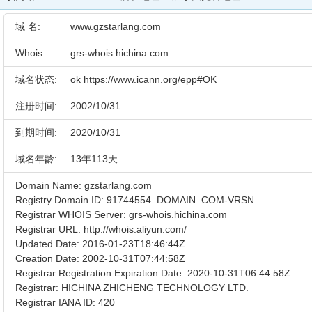
域 名:
www.gzstarlang.com
Whois:
grs-whois.hichina.com
域名状态:
ok https://www.icann.org/epp#OK
注册时间:
2002/10/31
到期时间:
2020/10/31
域名年龄:
13年113天
Domain Name: gzstarlang.com
Registry Domain ID: 91744554_DOMAIN_COM-VRSN
Registrar WHOIS Server: grs-whois.hichina.com
Registrar URL: http://whois.aliyun.com/
Updated Date: 2016-01-23T18:46:44Z
Creation Date: 2002-10-31T07:44:58Z
Registrar Registration Expiration Date: 2020-10-31T06:44:58Z
Registrar: HICHINA ZHICHENG TECHNOLOGY LTD.
Registrar IANA ID: 420