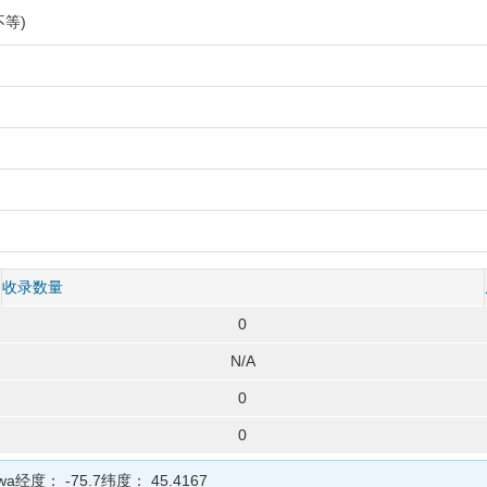
等)
收录数量
0
N/A
0
0
wa
经度：
-75.7
纬度：
45.4167