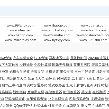
www.99fancy.com
www.jibaoge.com
www.duanzi.com
iYun District , ,gz, gd 510180,CN
www.idea.net
www.shuikutong.com
www.to-mh.com
www.szfthp.com
www.tumahe.com
www.gosberchem.c
www.imirrorplay.com
www.byzxyy.com
www.52tushu.com
大学查询
汽车车标大全
快递查询
国家地区查询
升降旗时间
2020年放假
数字大写转换
今日油价
个税计算器
国际天气预报
莆田系医院
亲属关系计
葛神算
妈祖天后灵签
关帝灵签
吕祖灵签
车公灵签
王公祖仔灵签
月老灵
年历
周公解梦大全
歇后语大全
百家姓
民间谚语
二十四节气表
历史朝代
询
机场三字码查询
实时交通路况
地铁线路图
北京车牌限行查询
列车时刻
编码解码
新华字典
摩尔斯电码
存储换算器
时间换算器
英文名
在线翻译
查询
郑码编码查询
仓颉编码查询
中文电码查询
四角号码查询
汉语词典
诗
品计算器
QQ价值评估
外星体重
外星年龄
在线弹钢琴
愚人节
在线拆字