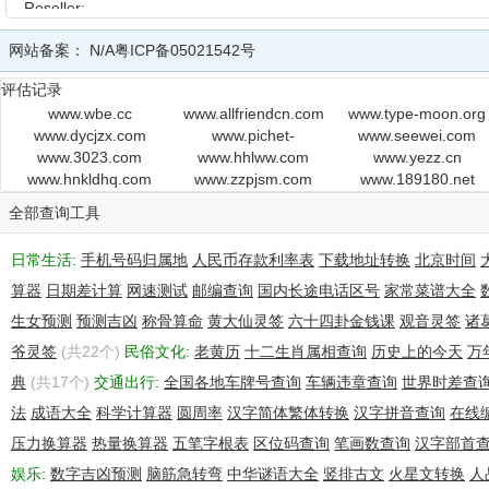
Reseller:
Domain Status: ok http://www.icann.org/epp#OK
网站备案：
N/A
粤ICP备05021542号
Registry Registrant ID: Not Available From Registry
Registrant Name: dengfeng
评估记录
Registrant Organization: shangzhixing
www.wbe.cc
www.allfriendcn.com
www.type-moon.org
Registrant Street: Block D Huaming Industry , HuanJiao Village , Ba
www.dycjzx.com
www.pichet-
www.seewei.com
Registrant City: gz,
www.3023.com
www.hhlww.com
immobilier.fr
www.yezz.cn
Registrant State/Province: gd.
www.hnkldhq.com
www.zzpjsm.com
www.189180.net
Registrant Postal Code: 510180
全部查询工具
Registrant Country: CN
Registrant Phone: +86.02036399770
日常生活:
Registrant Phone Ext:
手机号码归属地
人民币存款利率表
下载地址转换
北京时间
Registrant Fax: +86.02036399770
算器
日期差计算
网速测试
邮编查询
国内长途电话区号
家常菜谱大全
Registrant Fax Ext:
生女预测
预测吉凶
称骨算命
黄大仙灵签
六十四卦金钱课
观音灵签
诸
Registrant Email: Starlang@vip.163.com
爷灵签
Registry Admin ID: Not Available From Registry
(共22个)
民俗文化:
老黄历
十二生肖属相查询
历史上的今天
万
Admin Name: deng zifeng
典
(共17个)
交通出行:
全国各地车牌号查询
车辆违章查询
世界时差查
Admin Organization: shangzhixing
法
成语大全
科学计算器
圆周率
汉字简体繁体转换
汉字拼音查询
在线
Admin Street: lf,,
压力换算器
Admin City: gz
热量换算器
五笔字根表
区位码查询
笔画数查询
汉字部首
Admin State/Province: gd
娱乐:
数字吉凶预测
脑筋急转弯
中华谜语大全
竖排古文
火星文转换
人