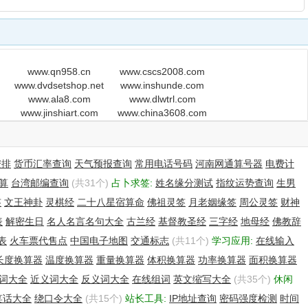
www.qn958.cn
www.cscs2008.com
www.dvdsetshop.net
www.inshunde.com
www.ala8.com
www.dlwtrl.com
www.jinshiart.com
www.china3608.com
安排
货币汇率查询
天气预报查询
常用电话号码
河南网通算号器
电费计
算
台湾邮编查询
(共31个)
占卜求签:
姓名缘分测试
指纹运势查询
生男
签
文王神卦
灵棋经
二十八星宿算命
佛祖灵签
月老姻缘签
周公灵签
财神
表
解密生日
名人名言名句大全
古兰经
基督教圣经
三字经
地母经
佛教辞
表
火车票代售点
中国电子地图
交通标志
(共11个)
学习应用:
在线输入
长度换算器
温度换算器
重量换算器
体积换算器
功率换算器
面积换算器
词大全
近义词大全
反义词大全
在线组词
英文缩写大全
(共35个)
休闲
笑话大全
绕口令大全
(共15个)
站长工具:
IP地址查询
密码强度检测
时间