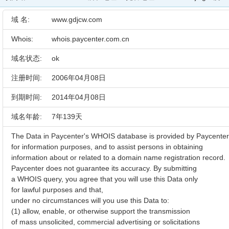
域 名:
www.gdjcw.com
Whois:
whois.paycenter.com.cn
域名状态:
ok
注册时间:
2006年04月08日
到期时间:
2014年04月08日
域名年龄:
7年139天
The Data in Paycenter's WHOIS database is provided by Paycenter
for information purposes, and to assist persons in obtaining
information about or related to a domain name registration record.
Paycenter does not guarantee its accuracy. By submitting
a WHOIS query, you agree that you will use this Data only
for lawful purposes and that,
under no circumstances will you use this Data to:
(1) allow, enable, or otherwise support the transmission
of mass unsolicited, commercial advertising or solicitations