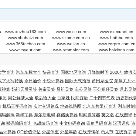
ia.com
www.xuzhou163.com
www.woxie.com
www.execunet.cn
www.shahaizi.com
www.szbmc.com.cn
www.bothba.com
www.365techco.com
www.wellan.cn
www.corpro.com.cn
www.voyeur.com
www.xmmaier.com
www.baixinna.com
大学查询
汽车车标大全
快递查询
国家地区查询
升降旗时间
2020年放假
数字大写转换
今日油价
个税计算器
国际天气预报
莆田系医院
亲属关系计
葛神算
妈祖天后灵签
关帝灵签
吕祖灵签
车公灵签
王公祖仔灵签
月老灵
i
年历
周公解梦大全
歇后语大全
百家姓
民间谚语
二十四节气表
历史朝代
询
机场三字码查询
实时交通路况
地铁线路图
北京车牌限行查询
列车时刻
编码解码
新华字典
摩尔斯电码
存储换算器
时间换算器
英文名
在线翻译
查询
郑码编码查询
仓颉编码查询
中文电码查询
四角号码查询
汉语词典
诗
品计算器
QQ价值评估
外星体重
外星年龄
在线弹钢琴
愚人节
在线拆字