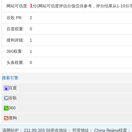
1
网站可信度:
分(网站可信度评估分值仅供参考，评分结果从1-10分不
谷歌 PR:
2
百度权重:
0
搜狗评级:
1
360权重:
1
头条权重:
0
搜索引擎
百度
谷歌
360
搜狗
该网站IP：
211.99.203.56
所在地址：
托管地址：
China Beijing
经度