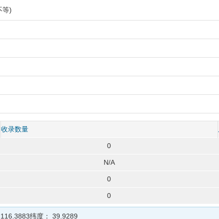
等)
收录数量
0
N/A
0
0
：
116.3883
纬度：
39.9289