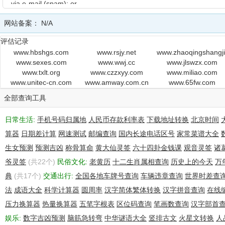
via e-mail (spam); or
(2) enable high volume, automated, electronic processes that
网站备案：
N/A
apply to Paycenter or its systems.
Paycenter reserves the right to modify these terms at any time.
评估记录
By submitting this query, you agree to abide by this policy.!!
www.hbshgs.com
www.rsjy.net
www.zhaoqingshangj
www.sexes.com
www.wwj.cc
www.jlswzx.com
Domain Name : gdjcw.com
www.txlt.org
www.czzxyy.com
www.miliao.com
PunnyCode : gdjcw.com
www.unitec-cn.com
www.amway.com.cn
www.65fw.com
Creation Date : 2006-04-08 00:00:00
全部查询工具
Updated Date : 2013-04-12 20:08:25
Expiration Date : 2014-04-08 00:00:00
日常生活:
手机号码归属地
人民币存款利率表
下载地址转换
北京时间
算器
日期差计算
网速测试
邮编查询
国内长途电话区号
家常菜谱大全
Registrant:
生女预测
预测吉凶
称骨算命
黄大仙灵签
六十四卦金钱课
观音灵签
诸
Organization : guangzhoushiwenkejisuanjiwangluokejiyouxiangongs
爷灵签
Name :
(共22个)
民俗文化:
老黄历
十二生肖属相查询
历史上的今天
万
Address : haizhuqubaogangdadao
典
(共17个)
交通出行:
全国各地车牌号查询
车辆违章查询
世界时差查
City : guangzhou
法
成语大全
科学计算器
圆周率
汉字简体繁体转换
汉字拼音查询
在线
Province/State : Guangdong
压力换算器
Country : China
热量换算器
五笔字根表
区位码查询
笔画数查询
汉字部首
Postal Code : 510240
娱乐:
数字吉凶预测
脑筋急转弯
中华谜语大全
竖排古文
火星文转换
人