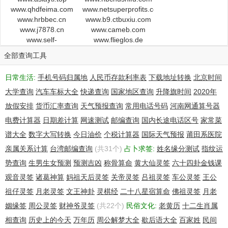
www.qhdfeima.com
www.netsuperprofits.com
www.hrbbec.cn
www.b9.ctbuxiu.com
www.j7878.cn
www.cameb.com
www.self-
www.flieglos.de
empowerment-
全部查询工具
exploration.meetup.com
日常生活:
手机号码归属地
人民币存款利率表
下载地址转换
北京时间
大学查询
汽车车标大全
快递查询
国家地区查询
升降旗时间
2020年
放假安排
货币汇率查询
天气预报查询
常用电话号码
河南网通算号器
电费计算器
日期差计算
网速测试
邮编查询
国内长途电话区号
家常菜
谱大全
数字大写转换
今日油价
个税计算器
国际天气预报
莆田系医院
亲属关系计算
台湾邮编查询
(共31个)
占卜求签:
姓名缘分测试
指纹运
势查询
生男生女预测
预测吉凶
称骨算命
黄大仙灵签
六十四卦金钱课
观音灵签
诸葛神算
妈祖天后灵签
关帝灵签
吕祖灵签
车公灵签
王公
祖仔灵签
月老灵签
文王神卦
灵棋经
二十八星宿算命
佛祖灵签
月老
姻缘签
周公灵签
财神爷灵签
(共22个)
民俗文化:
老黄历
十二生肖属
相查询
历史上的今天
万年历
周公解梦大全
歇后语大全
百家姓
民间