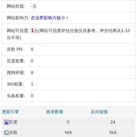
网站价值:
-元
网站影响力:
在业界影响力较小！
1
网站可信度:
分(网站可信度评估分值仅供参考，评分结果从1-10
分不等)
谷歌 PR:
0
百度权重:
0
搜狗评级:
8
360权重:
1
头条权重:
0
搜索引擎
收录数量
反向链接
百度
0
24
谷歌
N/A
N/A