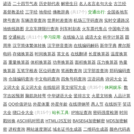
谚语
二十四节气表
历史朝代表
解密生日
名人名言名句大全
古兰经
基督教圣经
三字经
地母经
佛教辞典
(共17个)
交通出行:
全国各地车
牌号查询
车辆违章查询
世界时差查询
机场三字码查询
实时交通路况
地铁线路图
北京车牌限行查询
列车时刻表
火车票代售点
中国电子地
图
交通标志
(共11个)
学习应用:
在线输入法
成语大全
科学计算器
圆
周率
汉字简体繁体转换
汉字拼音查询
在线编码解码
新华字典
摩尔斯
电码
存储换算器
时间换算器
英文名
在线翻译
长度换算器
温度换算
器
重量换算器
体积换算器
功率换算器
面积换算器
压力换算器
热量
换算器
五笔字根表
区位码查询
笔画数查询
汉字部首查询
郑码编码查
询
仓颉编码查询
中文电码查询
四角号码查询
汉语词典
诗词大全
近
义词大全
反义词大全
在线组词
英文缩写大全
(共35个)
休闲娱乐:
数
字吉凶预测
脑筋急转弯
中华谜语大全
竖排古文
火星文转换
人品计算
器
QQ价值评估
外星体重
外星年龄
在线弹钢琴
愚人节
在线拆字
笑话
大全
绕口令大全
(共15个)
站长工具:
IP地址查询
密码强度检测
时间
戳转换
ASCII码对照表
HTML/JS互转
BASE64加密解密
MD5加密解
密
进程查询
网站速度测试
域名证书生成器
二维码生成器
颜色代码表