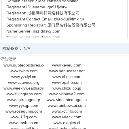
Domain Status: clientTransferProhibited
Registrant ID: ename_qa91fjvbrw
Registrant: 成都凤鸣轩网络科技有限公司
Registrant Contact Email: zhaoxiu@fmx.cn
Sponsoring Registrar: 厦门易名科技股份有限公司
Name Server: ns1.dnsv2.com
Name Server: ns2.dnsv2.com
Registration Time: 2003-06-21 14:33:36
网站备案：
N/A
Expiration Time: 2020-06-21 14:33:36
DNSSEC: unsigned
评估记录
www.quotedpictures.com
www.xeveu.com
www.twbts.com
www.banucosar.net
www.yzxfyl.cn
www.xl-ecc.com
www.ccavucc.org
www.bjzrhb.com
www.weeklywealthadvisory.com
www.chizu.co.jp
www.fujingfans.com
www.okinawa2.com
www.astrologos.gr
www.vincentcatagainsttheworld.tumblr.com
www.yyxqp.com
www.rainbowcui.com
www.rosegums.com
www.xctinfo.com
www.1i7g.com
www.4deck.com
www.easb.sh.cn
www.elagies.cl
www.asiaytl.top
www.hbchushifu.com