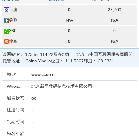
百度
0
27,700
谷歌
N/A
N/A
360
0
0
搜狗
0
N/A
该网站IP：
123.56.114.22
所在地址：
北京市中国互联网服务商联盟
托管地址：
China Yingjia
经度：
111.5367
纬度：
28.2331
域 名:
www.ccoo.cn
Whois:
北京新网数码信息技术有限公司
域名状态:
ok
注册时间:
-
到期时间:
-
域名年龄:
-