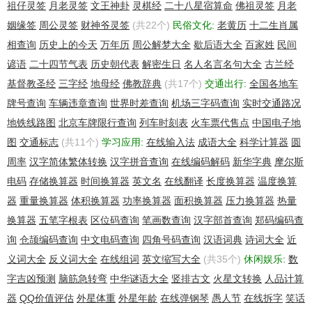
祖仔灵签
月老灵签
文王神卦
灵棋经
二十八星宿算命
佛祖灵签
月老
姻缘签
周公灵签
财神爷灵签
(共22个)
民俗文化:
老黄历
十二生肖属
相查询
历史上的今天
万年历
周公解梦大全
歇后语大全
百家姓
民间
谚语
二十四节气表
历史朝代表
解密生日
名人名言名句大全
古兰经
基督教圣经
三字经
地母经
佛教辞典
(共17个)
交通出行:
全国各地车
牌号查询
车辆违章查询
世界时差查询
机场三字码查询
实时交通路况
地铁线路图
北京车牌限行查询
列车时刻表
火车票代售点
中国电子地
图
交通标志
(共11个)
学习应用:
在线输入法
成语大全
科学计算器
圆
周率
汉字简体繁体转换
汉字拼音查询
在线编码解码
新华字典
摩尔斯
电码
存储换算器
时间换算器
英文名
在线翻译
长度换算器
温度换算
器
重量换算器
体积换算器
功率换算器
面积换算器
压力换算器
热量
换算器
五笔字根表
区位码查询
笔画数查询
汉字部首查询
郑码编码查
询
仓颉编码查询
中文电码查询
四角号码查询
汉语词典
诗词大全
近
义词大全
反义词大全
在线组词
英文缩写大全
(共35个)
休闲娱乐:
数
字吉凶预测
脑筋急转弯
中华谜语大全
竖排古文
火星文转换
人品计算
器
QQ价值评估
外星体重
外星年龄
在线弹钢琴
愚人节
在线拆字
笑话