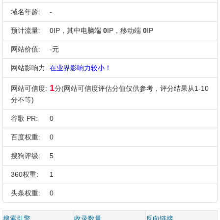
域名年龄:
-
预计流量:
0IP，其中电脑端
0
IP，移动端
0
IP
网站价值:
-元
网站影响力:
在业界影响力较小！
1
网站可信度:
分(网站可信度评估分值仅供参考，评分结果从1-10
分不等)
谷歌 PR:
0
百度权重:
0
搜狗评级:
5
360权重:
1
头条权重:
0
搜索引擎
收录数量
反向链接