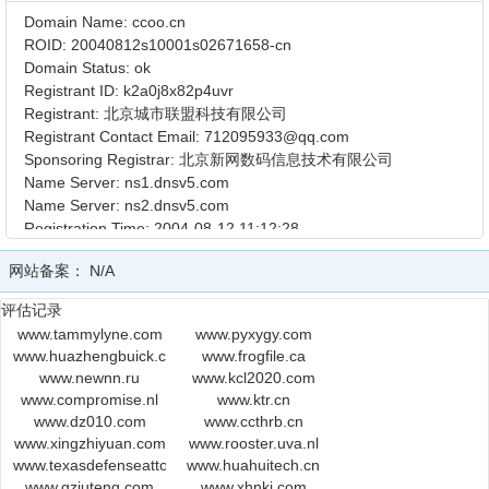
Domain Name: ccoo.cn
ROID: 20040812s10001s02671658-cn
Domain Status: ok
Registrant ID: k2a0j8x82p4uvr
Registrant: 北京城市联盟科技有限公司
Registrant Contact Email: 712095933@qq.com
Sponsoring Registrar: 北京新网数码信息技术有限公司
Name Server: ns1.dnsv5.com
Name Server: ns2.dnsv5.com
Registration Time: 2004-08-12 11:12:28
Expiration Time: 2020-08-12 11:12:28
网站备案：
N/A
DNSSEC: unsigned
评估记录
www.tammylyne.com
www.pyxygy.com
www.huazhengbuick.com
www.frogfile.ca
www.newnn.ru
www.kcl2020.com
www.compromise.nl
www.ktr.cn
www.dz010.com
www.ccthrb.cn
www.xingzhiyuan.com
www.rooster.uva.nl
www.texasdefenseattorney.com
www.huahuitech.cn
www.gzjuteng.com
www.xhnkj.com