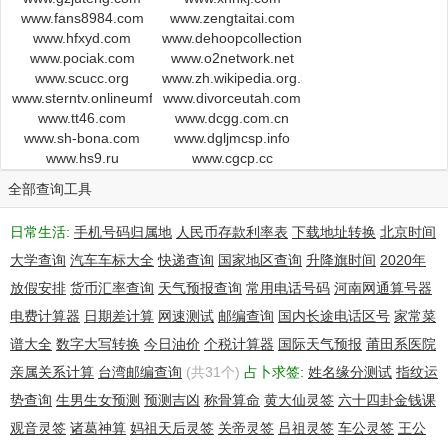
www.fans8984.com
www.zengtaitai.com
www.hfxyd.com
www.dehoopcollection.com
www.pociak.com
www.o2network.net
www.scucc.org
www.zh.wikipedia.org.33855.999zjw.cn
www.sterntv.onlineumfragen.com
www.divorceutah.com
www.tt46.com
www.dcgg.com.cn
www.sh-bona.com
www.dgljmcsp.info
www.hs9.ru
www.cgcp.cc
全部查询工具
日常生活:
手机号码归属地
人民币存款利率表
下载地址转换
北京时间
大学查询
汽车车标大全
快递查询
国家地区查询
升降旗时间
2020年
放假安排
货币汇率查询
天气预报查询
常用电话号码
河南网通算号器
电费计算器
日期差计算
网速测试
邮编查询
国内长途电话区号
家常菜
谱大全
数字大写转换
今日油价
个税计算器
国际天气预报
莆田系医院
亲属关系计算
台湾邮编查询
(共31个)
占卜求签:
姓名缘分测试
指纹运
势查询
生男生女预测
预测吉凶
称骨算命
黄大仙灵签
六十四卦金钱课
观音灵签
诸葛神算
妈祖天后灵签
关帝灵签
吕祖灵签
车公灵签
王公