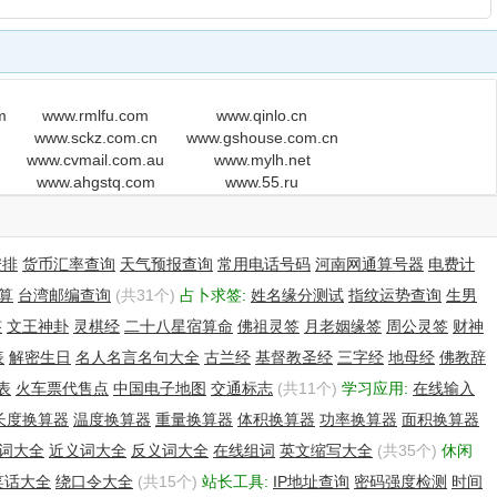
m
www.rmlfu.com
www.qinlo.cn
www.sckz.com.cn
www.gshouse.com.cn
www.cvmail.com.au
www.mylh.net
www.ahgstq.com
www.55.ru
安排
货币汇率查询
天气预报查询
常用电话号码
河南网通算号器
电费计
算
台湾邮编查询
(共31个)
占卜求签:
姓名缘分测试
指纹运势查询
生男
签
文王神卦
灵棋经
二十八星宿算命
佛祖灵签
月老姻缘签
周公灵签
财神
表
解密生日
名人名言名句大全
古兰经
基督教圣经
三字经
地母经
佛教辞
表
火车票代售点
中国电子地图
交通标志
(共11个)
学习应用:
在线输入
长度换算器
温度换算器
重量换算器
体积换算器
功率换算器
面积换算器
词大全
近义词大全
反义词大全
在线组词
英文缩写大全
(共35个)
休闲
笑话大全
绕口令大全
(共15个)
站长工具:
IP地址查询
密码强度检测
时间