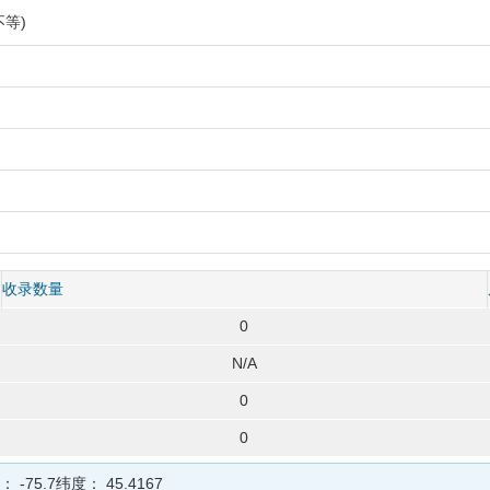
等)
收录数量
0
N/A
0
0
度：
-75.7
纬度：
45.4167