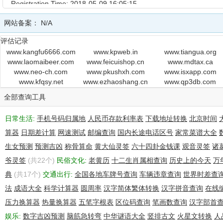
Registration Time: 2018-05-09 16:05:15
Expiration Time: 2019-05-09 16:05:15
网站备案：
N/A
DNSSEC: unsigned
评估记录
www.kangfu6666.com
www.kpweb.in
www.tiangua.org
www.laomaibeer.com
www.feicuishop.cn
www.mdtax.ca
www.neo-ch.com
www.pkushxh.com
www.isxapp.com
www.kfqsy.net
www.ezhaoshang.cn
www.qp3db.com
全部查询工具
日常生活:
手机号码归属地
人民币存款利率表
下载地址转换
北京时间
算器
日期差计算
网速测试
邮编查询
国内长途电话区号
家常菜谱大全
生女预测
预测吉凶
称骨算命
黄大仙灵签
六十四卦金钱课
观音灵签
诸
爷灵签
(共22个)
民俗文化:
老黄历
十二生肖属相查询
历史上的今天
万
典
(共17个)
交通出行:
全国各地车牌号查询
车辆违章查询
世界时差查
法
成语大全
科学计算器
圆周率
汉字简体繁体转换
汉字拼音查询
在线
压力换算器
热量换算器
五笔字根表
区位码查询
笔画数查询
汉字部首
娱乐:
数字吉凶预测
脑筋急转弯
中华谜语大全
竖排古文
火星文转换
人