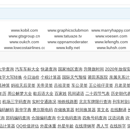
www.kobil.com
www.graphicsclubmonthly.com
www.marryhappy.co
www.gtsgroup.cn
www.tatuaze.tv
www.voesen.com
www.oukch.com
www.oppnamoderater.se
www.lefengfs.com
www.lowcostairlines.com
www.kdly.net
www.liuhsh.com
大学查询
汽车车标大全
快递查询
国家地区查询
升降旗时间
2020年放假
数字大写转换
今日油价
个税计算器
国际天气预报
莆田系医院
亲属关系计
葛神算
妈祖天后灵签
关帝灵签
吕祖灵签
车公灵签
王公祖仔灵签
月老灵
年历
周公解梦大全
歇后语大全
百家姓
民间谚语
二十四节气表
历史朝代
询
机场三字码查询
实时交通路况
地铁线路图
北京车牌限行查询
列车时刻
编码解码
新华字典
摩尔斯电码
存储换算器
时间换算器
英文名
在线翻译
查询
郑码编码查询
仓颉编码查询
中文电码查询
四角号码查询
汉语词典
诗
品计算器
QQ价值评估
外星体重
外星年龄
在线弹钢琴
愚人节
在线拆字