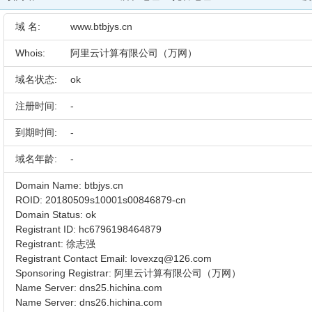
域 名:
www.btbjys.cn
Whois:
阿里云计算有限公司（万网）
域名状态:
ok
注册时间:
-
到期时间:
-
域名年龄:
-
Domain Name: btbjys.cn
ROID: 20180509s10001s00846879-cn
Domain Status: ok
Registrant ID: hc6796198464879
Registrant: 徐志强
Registrant Contact Email: lovexzq@126.com
Sponsoring Registrar: 阿里云计算有限公司（万网）
Name Server: dns25.hichina.com
Name Server: dns26.hichina.com