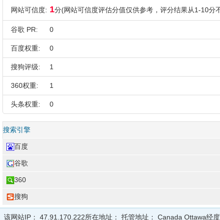
1
网站可信度:
分(网站可信度评估分值仅供参考，评分结果从1-10分不
谷歌 PR:
0
百度权重:
0
搜狗评级:
1
360权重:
1
头条权重:
0
搜索引擎
百度
谷歌
360
搜狗
该网站IP：
47.91.170.222
所在地址：
托管地址：
Canada Ottawa
经