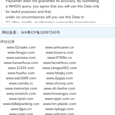
Paycenter does not guarantee its accuracy. By submitting
a WHOIS query, you agree that you will use this Data only
for lawful purposes and that,
under no circumstances will you use this Data to:
(1) allow, enable, or otherwise support the transmission
of mass unsolicited, commercial advertising or solicitations
网站备案：
N/A
粤ICP备10097240号
via e-mail (spam); or
(2) enable high volume, automated, electronic processes that
评估记录
apply to Paycenter or its systems.
www.52xiake.com
www.anhuaren.cn
Paycenter reserves the right to modify these terms at any time.
www.fengyv.com
www.bosera.com
By submitting this query, you agree to abide by this policy.!!
www.samsea.com
www.0769br.cn
www.henanfucai.com
www.farrahfoxx.com
Domain Name : 17xf.net
www.11316.com
www.zangao001.com
PunnyCode : 17xf.net
www.hyxihu.com
www.hbsjky.com
Creation Date : 2007-08-02 00:00:00
www.ask1688.com
www.dygqw.com
Updated Date : 2013-07-09 09:43:19
www.camda.cc
www.zhxxzq.com
Expiration Date : 2014-08-02 00:00:00
www.meinvrtys.com
www.sh-lianhe.com
www.smartch.com
www.hnxiangyu.com
www.njclzl.com
www.nppn.com.cn
Registrant:
www.billiejeanking.com
www.hm-plastic.com
Organization : GuangZhou WangJing WenHua ChuanBo
www.fjgov.cn
www.nybags.com
YouXianGongSi
www.pulai.com
www.sphunpi.com