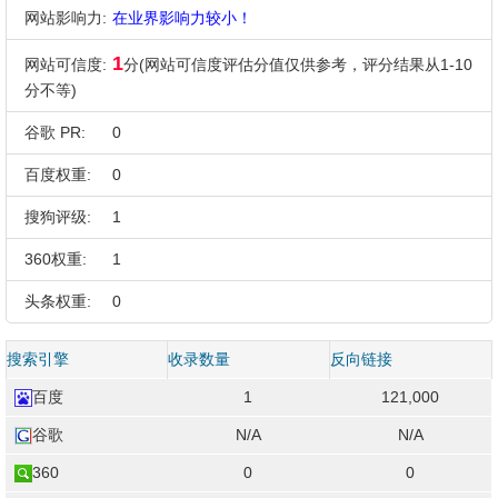
网站影响力:
在业界影响力较小！
1
网站可信度:
分(网站可信度评估分值仅供参考，评分结果从1-10
分不等)
谷歌 PR:
0
百度权重:
0
搜狗评级:
1
360权重:
1
头条权重:
0
搜索引擎
收录数量
反向链接
百度
1
121,000
谷歌
N/A
N/A
360
0
0