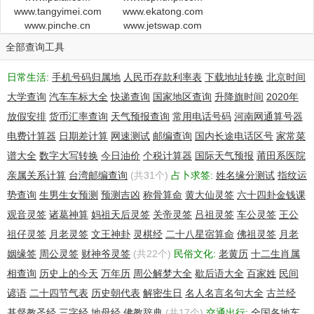
www.tangyimei.com
www.ekatong.com
Name : KunYuanChen
www.pinche.cn
www.jetswap.com
Address : GuangDongSheng GuangZhouShi TianHeQu
GuangzhouKeXueCheng KeXueDaDao 165Hao
全部查询工具
ChuangYiDaSha B1 706
City : Guang Zhou Shi
日常生活:
手机号码归属地
人民币存款利率表
下载地址转换
北京时间
Province/State : Guang Dong Sheng
大学查询
汽车车标大全
快递查询
国家地区查询
升降旗时间
2020年
Country : CN
Postal Code : 510000
放假安排
货币汇率查询
天气预报查询
常用电话号码
河南网通算号器
电费计算器
日期差计算
网速测试
邮编查询
国内长途电话区号
家常菜
Administrative Contact:
谱大全
数字大写转换
今日油价
个税计算器
国际天气预报
莆田系医院
Name : KunYuanChen
Organization : GuangZhou WangJing WenHua ChuanBo
亲属关系计算
台湾邮编查询
(共31个)
占卜求签:
姓名缘分测试
指纹运
YouXianGongSi
势查询
生男生女预测
预测吉凶
称骨算命
黄大仙灵签
六十四卦金钱课
Address : GuangDongSheng GuangZhouShi TianHeQu
观音灵签
诸葛神算
妈祖天后灵签
关帝灵签
吕祖灵签
车公灵签
王公
GuangzhouKeXueCheng KeXueDaDao 165Hao
ChuangYiDaSha B1 706
祖仔灵签
月老灵签
文王神卦
灵棋经
二十八星宿算命
佛祖灵签
月老
City : Guang Zhou Shi
姻缘签
周公灵签
财神爷灵签
(共22个)
民俗文化:
老黄历
十二生肖属
Province/State : Guang Dong Sheng
相查询
历史上的今天
万年历
周公解梦大全
歇后语大全
百家姓
民间
Country : Guang Zhou Shi
Postal Code : 510000
谚语
二十四节气表
历史朝代表
解密生日
名人名言名句大全
古兰经
Phone Number : 86--02062215598
基督教圣经
三字经
地母经
佛教辞典
(共17个)
交通出行:
全国各地车