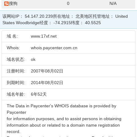
搜狗
0
N/A
该网站IP：
54.147.20.239
所在地址：
北美地区
托管地址：
United
States Woodbridge
经度：
-74.2915
纬度：
40.5525
域 名:
www.17xf.net
Whois:
whois.paycenter.com.cn
域名状态:
ok
注册时间:
2007年08月02日
到期时间:
2014年08月02日
域名年龄:
6年52天
The Data in Paycenter's WHOIS database is provided by
Paycenter
for information purposes, and to assist persons in obtaining
information about or related to a domain name registration
record.