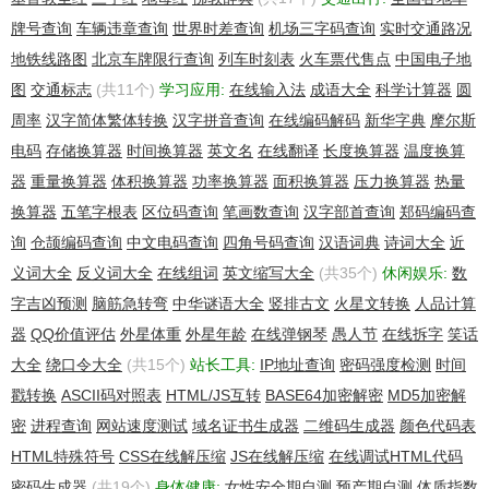
Fax : 86--02062215593
牌号查询
车辆违章查询
世界时差查询
机场三字码查询
实时交通路况
Email : 474642463@qq.com
地铁线路图
北京车牌限行查询
列车时刻表
火车票代售点
中国电子地
Technical Contact:
图
交通标志
(共11个)
学习应用:
在线输入法
成语大全
科学计算器
圆
Name : KunYuanChen
周率
汉字简体繁体转换
汉字拼音查询
在线编码解码
新华字典
摩尔斯
Organization : GuangZhou WangJing WenHua ChuanBo
YouXianGongSi
电码
存储换算器
时间换算器
英文名
在线翻译
长度换算器
温度换算
Address : GuangDongSheng GuangZhouShi TianHeQu
器
重量换算器
体积换算器
功率换算器
面积换算器
压力换算器
热量
GuangzhouKeXueCheng KeXueDaDao 165Hao
换算器
五笔字根表
区位码查询
笔画数查询
汉字部首查询
郑码编码查
ChuangYiDaSha B1 706
City : Guang Zhou Shi
询
仓颉编码查询
中文电码查询
四角号码查询
汉语词典
诗词大全
近
Province/State : Guang Dong Sheng
义词大全
反义词大全
在线组词
英文缩写大全
(共35个)
休闲娱乐:
数
Country : Guang Zhou Shi
字吉凶预测
脑筋急转弯
中华谜语大全
竖排古文
火星文转换
人品计算
Postal Code : 510000
Phone Number : 86--02062215598
器
QQ价值评估
外星体重
外星年龄
在线弹钢琴
愚人节
在线拆字
笑话
Fax : 86--02062215593
大全
绕口令大全
(共15个)
站长工具:
IP地址查询
密码强度检测
时间
Email : 474642463@qq.com
戳转换
ASCII码对照表
HTML/JS互转
BASE64加密解密
MD5加密解
Billing Contact:
密
进程查询
网站速度测试
域名证书生成器
二维码生成器
颜色代码表
Name : KunYuanChen
HTML特殊符号
CSS在线解压缩
JS在线解压缩
在线调试HTML代码
Organization : GuangZhou WangJing WenHua ChuanBo
密码生成器
(共19个)
身体健康:
女性安全期自测
预产期自测
体质指数