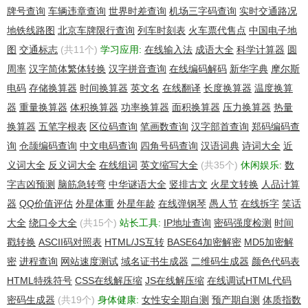
牌号查询
车辆违章查询
世界时差查询
机场三字码查询
实时交通路况
地铁线路图
北京车牌限行查询
列车时刻表
火车票代售点
中国电子地
图
交通标志
(共11个)
学习应用:
在线输入法
成语大全
科学计算器
圆
周率
汉字简体繁体转换
汉字拼音查询
在线编码解码
新华字典
摩尔斯
电码
存储换算器
时间换算器
英文名
在线翻译
长度换算器
温度换算
器
重量换算器
体积换算器
功率换算器
面积换算器
压力换算器
热量
换算器
五笔字根表
区位码查询
笔画数查询
汉字部首查询
郑码编码查
询
仓颉编码查询
中文电码查询
四角号码查询
汉语词典
诗词大全
近
义词大全
反义词大全
在线组词
英文缩写大全
(共35个)
休闲娱乐:
数
字吉凶预测
脑筋急转弯
中华谜语大全
竖排古文
火星文转换
人品计算
器
QQ价值评估
外星体重
外星年龄
在线弹钢琴
愚人节
在线拆字
笑话
大全
绕口令大全
(共15个)
站长工具:
IP地址查询
密码强度检测
时间
戳转换
ASCII码对照表
HTML/JS互转
BASE64加密解密
MD5加密解
密
进程查询
网站速度测试
域名证书生成器
二维码生成器
颜色代码表
HTML特殊符号
CSS在线解压缩
JS在线解压缩
在线调试HTML代码
密码生成器
(共19个)
身体健康:
女性安全期自测
预产期自测
体质指数