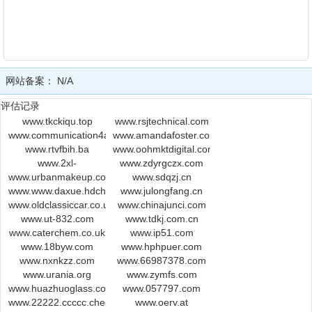
网站备案：
N/A
评估记录
www.tkckiqu.top
www.rsjtechnical.com
www.communication4all.co.uk
www.amandafoster.co.uk
www.rtvfbih.ba
www.oohmktdigital.com.mx
www.2xl-
www.zdyrgczx.com
www.urbanmakeup.com
solutions.com
www.sdqzj.cn
www.www.daxue.hdchina.net
www.julongfang.cn
www.oldclassiccar.co.uk
www.chinajunci.com
www.ut-832.com
www.tdkj.com.cn
www.caterchem.co.uk
www.ip51.com
www.18byw.com
www.hphpuer.com
www.nxnkzz.com
www.66987378.com
www.urania.org
www.zymfs.com
www.huazhuoglass.com
www.057797.com
www.22222.ccccc.chepaizhao7.org
www.oerv.at