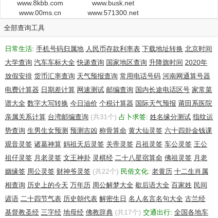
www.8kbb.com
www.busk.net
www.00ms.cn
www.571300.net
全部查询工具
日常生活:
手机号码归属地
人民币存款利率表
下载地址转换
北京时间
大学查询
汽车车标大全
快递查询
国家地区查询
升降旗时间
2020年
放假安排
货币汇率查询
天气预报查询
常用电话号码
河南网通算号器
电费计算器
日期差计算
网速测试
邮编查询
国内长途电话区号
家常菜
谱大全
数字大写转换
今日油价
个税计算器
国际天气预报
莆田系医院
亲属关系计算
台湾邮编查询
(共31个)
占卜求签:
姓名缘分测试
指纹运
势查询
生男生女预测
预测吉凶
称骨算命
黄大仙灵签
六十四卦金钱课
观音灵签
诸葛神算
妈祖天后灵签
关帝灵签
吕祖灵签
车公灵签
王公
祖仔灵签
月老灵签
文王神卦
灵棋经
二十八星宿算命
佛祖灵签
月老
姻缘签
周公灵签
财神爷灵签
(共22个)
民俗文化:
老黄历
十二生肖属
相查询
历史上的今天
万年历
周公解梦大全
歇后语大全
百家姓
民间
谚语
二十四节气表
历史朝代表
解密生日
名人名言名句大全
古兰经
基督教圣经
三字经
地母经
佛教辞典
(共17个)
交通出行:
全国各地车