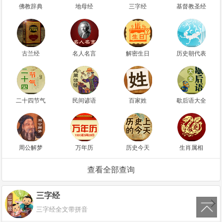
佛教辞典
地母经
三字经
基督教圣经
古兰经
名人名言
解密生日
历史朝代表
二十四节气
民间谚语
百家姓
歇后语大全
周公解梦
万年历
历史今天
生肖属相
查看全部查询
三字经
∧
三字经全文带拼音