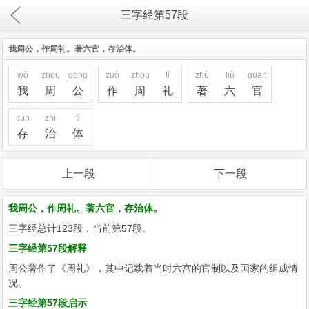
三字经第57段
我周公，作周礼。著六官，存治体。
wǒ
zhōu
gōng
zuò
zhōu
lǐ
zhù
liù
guān
我
周
公
作
周
礼
著
六
官
cún
zhì
tǐ
存
治
体
上一段
下一段
我周公，作周礼。著六官，存治体。
三字经总计123段，当前第57段。
三字经第57段解释
周公著作了《周礼》，其中记载着当时六宫的官制以及国家的组成情
况。
三字经第57段启示