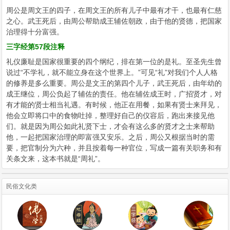
周公是周文王的四子，在周文王的所有儿子中最有才干，也最有仁慈
之心。武王死后，由周公帮助成王辅佐朝政，由于他的贤德，把国家
治理得十分富强。
三字经第57段注释
礼仪廉耻是国家很重要的四个纲纪，排在第一位的是礼。至圣先生曾
说过“不学礼，就不能立身在这个世界上。”可见“礼”对我们个人人格
的修养是多么重要。周公是文王的第四个儿子，武王死后，由年幼的
成王继位，周公负起了辅佐的责任。他在辅佐成王时，广招贤才，对
有才能的贤士相当礼遇。有时候，他正在用餐，如果有贤士来拜见，
他会立即将口中的食物吐掉，整理好自己的仪容后，跑出来接见他
们。就是因为周公如此礼贤下士，才会有这么多的贤才之士来帮助
他，一起把国家治理的即富强又安乐。之后，周公又根据当时的需
要，把官制分为六种，并且按着每一种官位，写成一篇有关职务和有
关条文来，这本书就是“周礼”。
民俗文化类