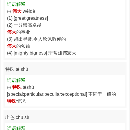
词语解释
◎
伟大
wěidà
(1) [great;greatness]
(2) 十分崇高卓越
伟大
的事业
(3) 超出寻常,令人钦佩敬仰的
伟大
的领袖
(4) [mighty;bigness]∶非常雄伟宏大
特殊 tè shū
词语解释
◎
特殊
tèshū
[special;particular;peculiar;exceptional] 不同于一般的
特殊
情况
出色 chū sè
词语解释