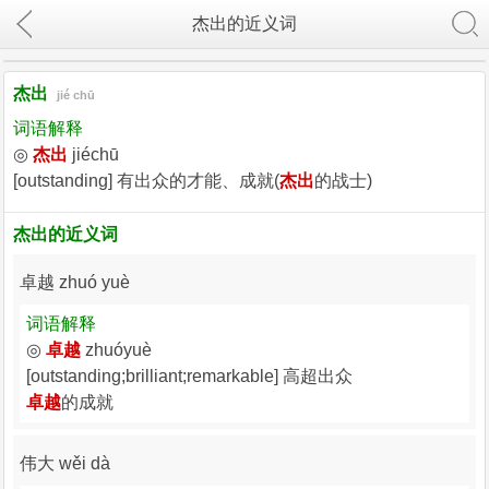
杰出的近义词
杰出
jié chū
词语解释
◎
杰出
jiéchū
[outstanding] 有出众的才能、成就(
杰出
的战士)
杰出的近义词
卓越 zhuó yuè
词语解释
◎
卓越
zhuóyuè
[outstanding;brilliant;remarkable] 高超出众
卓越
的成就
伟大 wěi dà