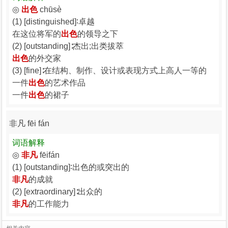
◎
出色
chūsè
(1) [distinguished]∶卓越
在这位将军的
出色
的领导之下
(2) [outstanding]∶杰出;出类拔萃
出色
的外交家
(3) [fine]∶在结构、制作、设计或表现方式上高人一等的
一件
出色
的艺术作品
一件
出色
的裙子
非凡 fēi fán
词语解释
◎
非凡
fēifán
(1) [outstanding]∶出色的或突出的
非凡
的成就
(2) [extraordinary]∶出众的
非凡
的工作能力