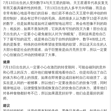
7月13日出生的人受到数字4与天王星的影响。天王星通常代表反复无
常而又极具爆炸性的特质。7月13日出生的人多半方向明确，而且会
非常有耐心地追寻他们的目标，他们若不将自己天王星中易冲动的特
质控制好，就会有过早行动的毛病。虽然很多人认为数字13是不吉利
的数字，但是如果知道如何正确明智地运用它，将会有想像不到的助
力；相反的，如果不善加利用，它则具有可怕的毁灭力量！部分在这
天出生的人一定要小心避免被别人封为“倒楣鬼”，否则这将是给自己
下了最可怕的诅咒，或是将自己陷于自怜的陷阱中。数字4传统上代
表的是叛变、特殊的信仰和希望改变陈规的欲望，所以这天出生的人
大部分都是社会的旁观者。由于巨蟹座是由月亮所主宰，所以一定要
小心别被自己冲动的情绪误了大事。
健康
7月13日出生的人一定要小心在激烈的转变期间，可能会碰到的意外
和心理上的压力，或许他们能够客观地看待自己，但是却高估了自己
的体力和心理上的强度。如果在即将要达成目标时自己却崩溃了，这
实在是人间的一桩憾事，所以他们一定要改善自己的饮食习惯，同时
规律地运动，以便慢慢加强或恢复自己的饮食自己的体力。通常他们
对各种食物都好奇不已，所以如果愿意好好学，他们会是最好的厨
师。
建议
等待好的时机，这是你最有利的条件。要像只老虎一样，知道什么时