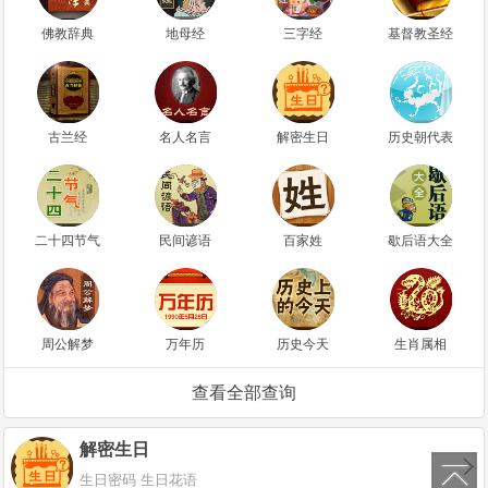
佛教辞典
地母经
三字经
基督教圣经
古兰经
名人名言
解密生日
历史朝代表
二十四节气
民间谚语
百家姓
歇后语大全
周公解梦
万年历
历史今天
生肖属相
查看全部查询
解密生日
∧
生日密码 生日花语