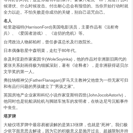
候潜伏、什么时候攻击。付出耐心总会有报偿的。当你开始行动时就
全力以赴。不怕失败是你成功的关键，别自己诅咒自己。
名人
哈里逊福特(HarrisonFord)美国电影演员，主要作品有《法柜奇
兵》、《爱国者游戏》、《迫切的危机》等。
台湾政治人物郝柏村，曾任参谋总长及行政院长。
日本偶像歌星中森明菜，走红于80年代。
奈及利亚剧作家索因卡(WoleSoyinka)，他的作品对非洲新旧两代的
紧张关系刻画得极为细腻深刻，著有《诠释者》，是非洲获得诺贝尔
文学奖的第一人。
弗拉纳根神父(FatherFlanagan)罗马天主教神父他曾为一些无家可归
和有品行问题的男孩建立了“男孩之家”。
英国房地产企业家和科纪小说作家亚斯特四世(JohnJocobAstorIv)，
他同时也是轮船涡轮机与脚踏车煞车的发明者，在铁达尼号沉船事件
中丧生。
塔罗牌
大秘仪塔罗牌中最容易被误解的是第13张牌，也就是“死神”。我们极
少依字面意思去解读，因为它的积极意义是抛开过去、超越限制并持