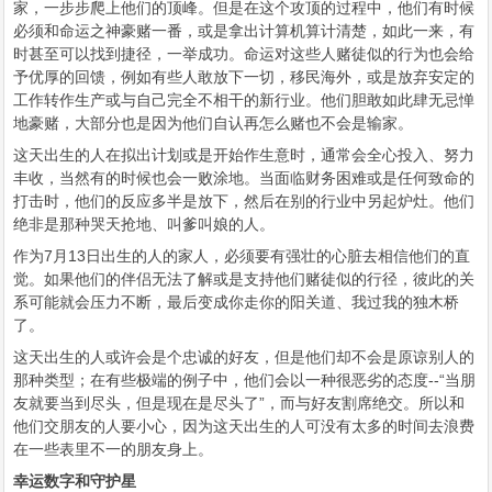
家，一步步爬上他们的顶峰。但是在这个攻顶的过程中，他们有时候
必须和命运之神豪赌一番，或是拿出计算机算计清楚，如此一来，有
时甚至可以找到捷径，一举成功。命运对这些人赌徒似的行为也会给
予优厚的回馈，例如有些人敢放下一切，移民海外，或是放弃安定的
工作转作生产或与自己完全不相干的新行业。他们胆敢如此肆无忌惮
地豪赌，大部分也是因为他们自认再怎么赌也不会是输家。
这天出生的人在拟出计划或是开始作生意时，通常会全心投入、努力
丰收，当然有的时候也会一败涂地。当面临财务困难或是任何致命的
打击时，他们的反应多半是放下，然后在别的行业中另起炉灶。他们
绝非是那种哭天抢地、叫爹叫娘的人。
作为7月13日出生的人的家人，必须要有强壮的心脏去相信他们的直
觉。如果他们的伴侣无法了解或是支持他们赌徒似的行径，彼此的关
系可能就会压力不断，最后变成你走你的阳关道、我过我的独木桥
了。
这天出生的人或许会是个忠诚的好友，但是他们却不会是原谅别人的
那种类型；在有些极端的例子中，他们会以一种很恶劣的态度--“当朋
友就要当到尽头，但是现在是尽头了”，而与好友割席绝交。所以和
他们交朋友的人要小心，因为这天出生的人可没有太多的时间去浪费
在一些表里不一的朋友身上。
幸运数字和守护星