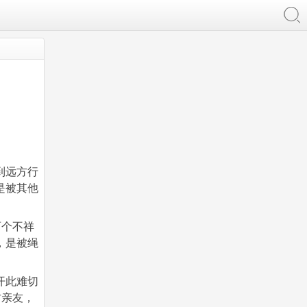
到远方行
是被其他
两个不祥
，是被绳
开此难切
方亲友，