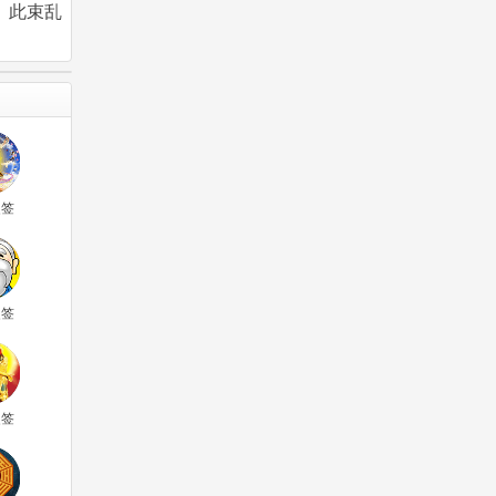
。此束乱
灵签
灵签
灵签