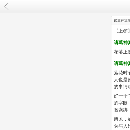
诸葛神算
【上签
诸葛神
花落正
诸葛神
落花时
人也是
的事情
好一个
的字眼
捆索绑
所以，
勿与人