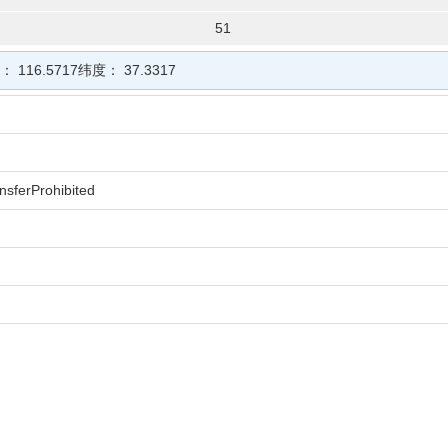
51
度：
116.5717
纬度：
37.3317
ansferProhibited