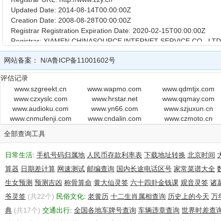
Updated Date: 2014-08-14T00:00:00Z
Creation Date: 2008-08-28T00:00:00Z
Registrar Registration Expiration Date: 2020-02-15T00:00:00Z
Registrar: XIAMEN CHINASOURCE INTERNET SERVICE CO., LTD
Registrar IANA ID: 1366
网站备案：
N/A
鲁ICP备11001602号
Registrar Abuse Contact Email:kf@zzy.cn
Registrar Abuse Contact Phone:+86.5922958888
评估记录
Domain Status: clientTransferProhibited
www.szgreekt.cn
www.wapmo.com
www.qdmtjx.com
Registry Registrant ID:
www.czxyslc.com
www.hrstar.net
www.qqmay.com
Registrant Name: shiying sun
www.audioku.com
www.yn66.com
www.szjuxun.cn
Registrant Organization: shiying sun
www.cnmufenji.com
www.cndalin.com
www.czmoto.cn
Registrant Street: qing dao
全部查询工具
Registrant City: qing dao
Registrant State/Province: Shandong
日常生活:
Registrant Postal Code: 266000
手机号码归属地
人民币存款利率表
下载地址转换
北京时间
Registrant Country: CN
算器
日期差计算
网速测试
邮编查询
国内长途电话区号
家常菜谱大全
Registrant Phone: +86.053285780044
生女预测
预测吉凶
称骨算命
黄大仙灵签
六十四卦金钱课
观音灵签
诸
Registrant Phone Ext:
爷灵签
Registrant Fax: +86.053285780044
(共22个)
民俗文化:
老黄历
十二生肖属相查询
历史上的今天
万
Registrant Fax Ext:
典
(共17个)
交通出行:
全国各地车牌号查询
车辆违章查询
世界时差查
Registrant Email: kf@sender.cn