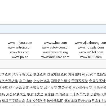
.
www.mfyou.com
www.twbts.com
www.ytjiuzhuang.co
www.antron.com
www.autov.com.cn
www.hdazds.com
www.tzs.com
www.hnsmch.org
www.jm168.com
www.ip6.cn
www.dell0592.com
www.hj99.com
大学查询
汽车车标大全
快递查询
国家地区查询
升降旗时间
2020年放假
数字大写转换
今日油价
个税计算器
国际天气预报
莆田系医院
亲属关系计
葛神算
妈祖天后灵签
关帝灵签
吕祖灵签
车公灵签
王公祖仔灵签
月老灵
年历
周公解梦大全
歇后语大全
百家姓
民间谚语
二十四节气表
历史朝代
询
机场三字码查询
实时交通路况
地铁线路图
北京车牌限行查询
列车时刻