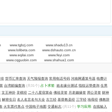
m
www.tgbzj.com
www.shadu13.cn
www.lolibeta.com
www.dshauto.com.cn
www.eqilai.com
www.feyi.com
www.cqguobin.com
www.shahua1.com
安排
货币汇率查询
天气预报查询
常用电话号码
河南网通算号器
电费计
算
台湾邮编查询
(共31个)
占卜求签:
姓名缘分测试
指纹运势查询
生男
签
文王神卦
灵棋经
二十八星宿算命
佛祖灵签
月老姻缘签
周公灵签
财神
表
解密生日
名人名言名句大全
古兰经
基督教圣经
三字经
地母经
佛教辞
表
火车票代售点
中国电子地图
交通标志
(共11个)
学习应用:
在线输入