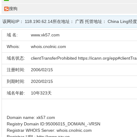
搜狗
该网站IP：
118.190.62.14
所在地址：
广西
托管地址：
China Ling
经
域 名:
www.xk57.com
Whois:
whois.cnolnic.com
域名状态:
clientTransferProhibited https://icann.org/epp#clientTr
注册时间:
2006/02/15
到期时间:
2020/02/15
域名年龄:
10年323天
Domain name: xk57.com
Registry Domain ID:95006015_DOMAIN_-VRSN
Registrar WHOIS Server: whois.cnolnic.com
Registrar URL: http://www.zzy.cn