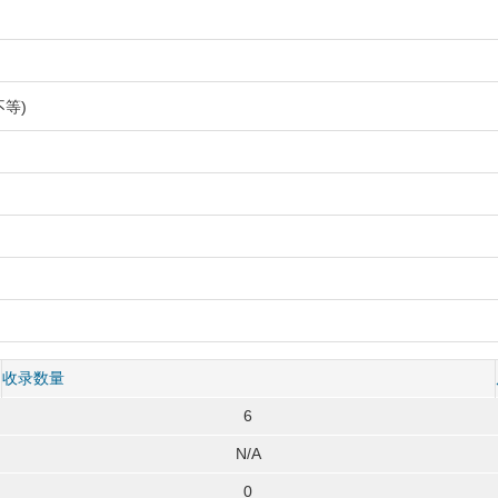
等)
收录数量
6
N/A
0