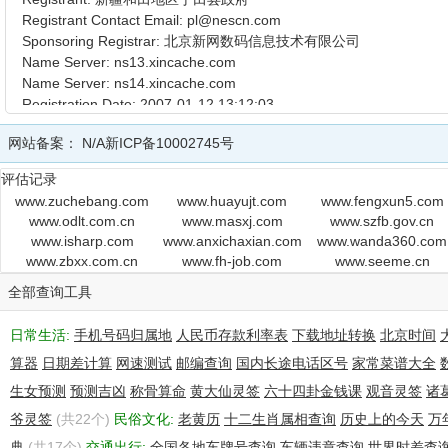
Registrant Contact Email: pl@nescn.com
Sponsoring Registrar: 北京新网数码信息技术有限公司
Name Server: ns13.xincache.com
Name Server: ns14.xincache.com
Registration Date: 2007-01-12 13:12:03
Expiration Date: 2014-01-12 13:12:03
网站备案：
N/A
新ICP备10002745号
DNSSEC: unsigned
评估记录
www.zuchebang.com
www.huayujt.com
www.fengxun5.com
www.odlt.com.cn
www.masxj.com
www.szfb.gov.cn
www.isharp.com
www.anxichaxian.com
www.wanda360.com
www.zbxx.com.cn
www.fh-job.com
www.seeme.cn
全部查询工具
日常生活:
手机号码归属地
人民币存款利率表
下载地址转换
北京时间
算器
日期差计算
网速测试
邮编查询
国内长途电话区号
家常菜谱大全
生女预测
预测吉凶
称骨算命
黄大仙灵签
六十四卦金钱课
观音灵签
诸
爷灵签
(共22个)
民俗文化:
老黄历
十二生肖属相查询
历史上的今天
万
典
(共17个)
交通出行:
全国各地车牌号查询
车辆违章查询
世界时差查