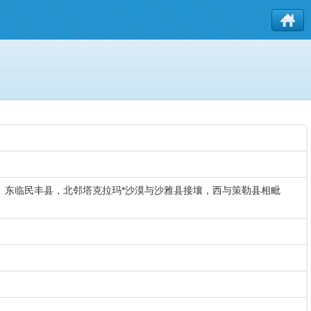
。东临民丰县，北邻塔克拉玛*沙漠与沙雅县接壤，西与策勒县相毗