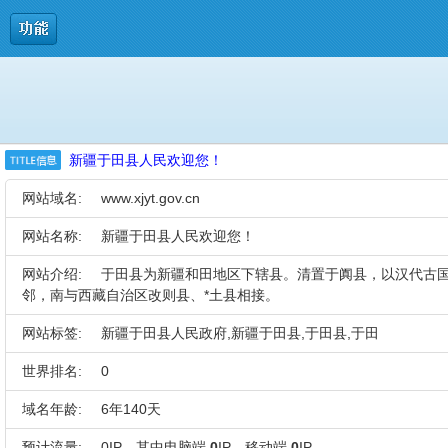
新疆于田县人民欢迎您！
网站域名:
www.xjyt.gov.cn
网站名称:
新疆于田县人民欢迎您！
网站介绍:
于田县为新疆和田地区下辖县。清置于阗县，以汉代古国
邻，南与西藏自治区改则县、*土县相接。
网站标签:
新疆于田县人民政府,新疆于田县,于田县,于田
世界排名:
0
域名年龄:
6年140天
预计流量:
0IP，其中电脑端
0
IP，移动端
0
IP