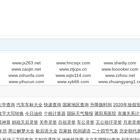
www.jx263.net
www.hncsqx.com
www.shediy.com
www.zaojin.net
www.ztjcpx.cn
www.looooker.com
www.zshunfa.com
www.xqtx114.com
www.zzhou.net
www.yihucun.com
www.xyb66.com
www.zhuangyang1.c
大学查询
汽车车标大全
快递查询
国家地区查询
升降旗时间
2020年放假
数字大写转换
今日油价
个税计算器
国际天气预报
莆田系医院
亲属关系计
葛神算
妈祖天后灵签
关帝灵签
吕祖灵签
车公灵签
王公祖仔灵签
月老灵
年历
周公解梦大全
歇后语大全
百家姓
民间谚语
二十四节气表
历史朝代
询
机场三字码查询
实时交通路况
地铁线路图
北京车牌限行查询
列车时刻