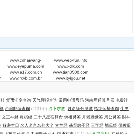
www.cnhaiwang-
www.web-fun.info
www.eyepuma.com
lyj.com
www.xdlk.com
www.a17.com.cn
www.tian0508.com
n
www.rcvb.com.br
www.ityigou.net
安排
货币汇率查询
天气预报查询
常用电话号码
河南网通算号器
电费计
算
台湾邮编查询
(共31个)
占卜求签:
姓名缘分测试
指纹运势查询
生男
签
文王神卦
灵棋经
二十八星宿算命
佛祖灵签
月老姻缘签
周公灵签
财神
表
解密生日
名人名言名句大全
古兰经
基督教圣经
三字经
地母经
佛教辞
表
火车票代售点
中国电子地图
交通标志
(共11个)
学习应用:
在线输入