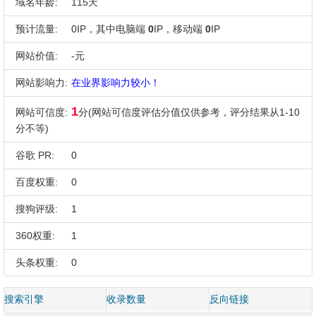
域名年龄:
115天
预计流量:
0IP，其中电脑端
0
IP，移动端
0
IP
网站价值:
-元
网站影响力:
在业界影响力较小！
1
网站可信度:
分(网站可信度评估分值仅供参考，评分结果从1-10
分不等)
谷歌 PR:
0
百度权重:
0
搜狗评级:
1
360权重:
1
头条权重:
0
搜索引擎
收录数量
反向链接