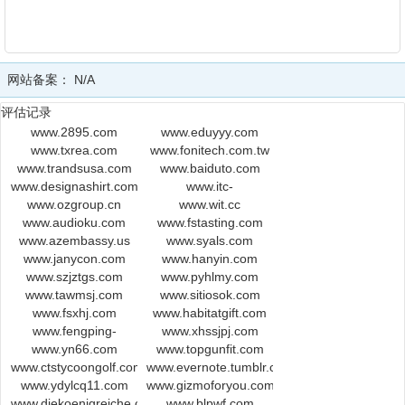
网站备案：
N/A
评估记录
www.2895.com
www.eduyyy.com
www.txrea.com
www.fonitech.com.tw
www.trandsusa.com
www.baiduto.com
www.designashirt.com
www.itc-
www.ozgroup.cn
indonesia.com
www.wit.cc
www.audioku.com
www.fstasting.com
www.azembassy.us
www.syals.com
www.janycon.com
www.hanyin.com
www.szjztgs.com
www.pyhlmy.com
www.tawmsj.com
www.sitiosok.com
www.fsxhj.com
www.habitatgift.com
www.fengping-
www.xhssjpj.com
www.yn66.com
efu.com
www.topgunfit.com
www.ctstycoongolf.com
www.evernote.tumblr.com
www.ydylcq11.com
www.gizmoforyou.com
www.diekoenigreiche.com
www.blpwf.com