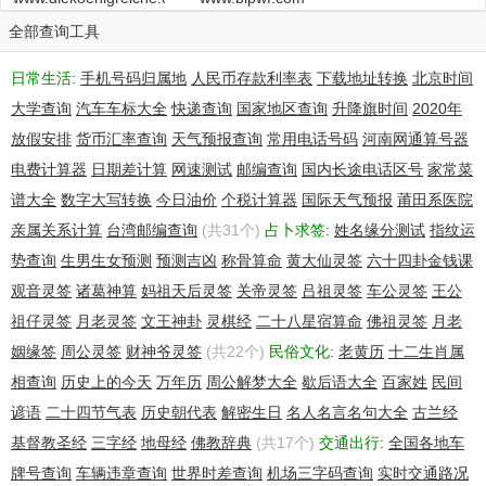
全部查询工具
日常生活:
手机号码归属地
人民币存款利率表
下载地址转换
北京时间
大学查询
汽车车标大全
快递查询
国家地区查询
升降旗时间
2020年
放假安排
货币汇率查询
天气预报查询
常用电话号码
河南网通算号器
电费计算器
日期差计算
网速测试
邮编查询
国内长途电话区号
家常菜
谱大全
数字大写转换
今日油价
个税计算器
国际天气预报
莆田系医院
亲属关系计算
台湾邮编查询
(共31个)
占卜求签:
姓名缘分测试
指纹运
势查询
生男生女预测
预测吉凶
称骨算命
黄大仙灵签
六十四卦金钱课
观音灵签
诸葛神算
妈祖天后灵签
关帝灵签
吕祖灵签
车公灵签
王公
祖仔灵签
月老灵签
文王神卦
灵棋经
二十八星宿算命
佛祖灵签
月老
姻缘签
周公灵签
财神爷灵签
(共22个)
民俗文化:
老黄历
十二生肖属
相查询
历史上的今天
万年历
周公解梦大全
歇后语大全
百家姓
民间
谚语
二十四节气表
历史朝代表
解密生日
名人名言名句大全
古兰经
基督教圣经
三字经
地母经
佛教辞典
(共17个)
交通出行:
全国各地车
牌号查询
车辆违章查询
世界时差查询
机场三字码查询
实时交通路况