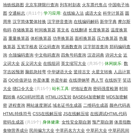
地铁线路图
北京车牌限行查询
列车时刻表
火车票代售点
中国电子地
图
交通标志
(共11个)
学习应用:
在线输入法
成语大全
科学计算器
圆
周率
汉字简体繁体转换
汉字拼音查询
在线编码解码
新华字典
摩尔斯
电码
存储换算器
时间换算器
英文名
在线翻译
长度换算器
温度换算
器
重量换算器
体积换算器
功率换算器
面积换算器
压力换算器
热量
换算器
五笔字根表
区位码查询
笔画数查询
汉字部首查询
郑码编码查
询
仓颉编码查询
中文电码查询
四角号码查询
汉语词典
诗词大全
近
义词大全
反义词大全
在线组词
英文缩写大全
(共35个)
休闲娱乐:
数
字吉凶预测
脑筋急转弯
中华谜语大全
竖排古文
火星文转换
人品计算
器
QQ价值评估
外星体重
外星年龄
在线弹钢琴
愚人节
在线拆字
笑话
大全
绕口令大全
(共15个)
站长工具:
IP地址查询
密码强度检测
时间
戳转换
ASCII码对照表
HTML/JS互转
BASE64加密解密
MD5加密解
密
进程查询
网站速度测试
域名证书生成器
二维码生成器
颜色代码表
HTML特殊符号
CSS在线解压缩
JS在线解压缩
在线调试HTML代码
密码生成器
(共19个)
身体健康:
女性安全期自测
预产期自测
体质指数
食物营养成分
民间偏方大全
中草药名方大全
中草药大全
中草药民间