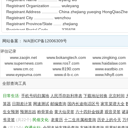
Registrant Organization ......... wuleyang
Registrant Address .............. China zhejiang yueqing HongQiaoZ
Registrant City ................. wenzhou
Registrant Province/State ....... zhejiang
Registrant Postal Code .......... 325608
Registrant Country Code ......... CN
网站备案：
N/A
浙ICP备12006309号
Registrant Email ................ zjmcb@sina.com
Administrative ID ............... hc774921025-cn
评估记录
Administrative Name ............. leyang wu
www.zaojin.net
www.bokangtech.com
www.zingking.com
Administrative Organization ..... leyang
www.supernews.com
www.ros7.com
www.haidalaw.com
Administrative Address .......... China zhejiang yueqing hongqiao n
www.cm.cc
www.8190.com
www.eastbio.cn
Administrative City ............. wenzhou
www.eyepuma.com
www.d-b-c.cn
www.hlhy8.com
Administrative Province/State ... zhejiang
全部查询工具
Administrative Postal Code ...... 325608
Administrative Country Code ..... CN
日常生活:
Administrative Email ............ zjmcb@sina.com
手机号码归属地
人民币存款利率表
下载地址转换
北京时间
Technical ID .................... hc798766848-cn
算器
日期差计算
网速测试
邮编查询
国内长途电话区号
家常菜谱大全
Technical Name .................. leyang wu
生女预测
预测吉凶
称骨算命
黄大仙灵签
六十四卦金钱课
观音灵签
诸
Technical Organization .......... wuleyang
爷灵签
Technical Address ............... China zhejiang yueqing hongqiao na
(共22个)
民俗文化:
老黄历
十二生肖属相查询
历史上的今天
万
Technical City .................. wenzhou
典
(共17个)
交通出行:
全国各地车牌号查询
车辆违章查询
世界时差查