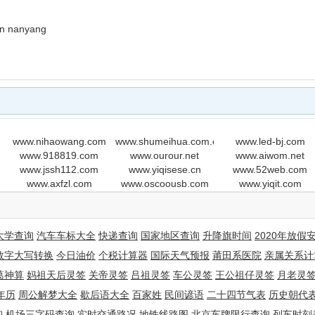
hen nanyang
www.nihaowang.com
www.shumeihua.com.cn
www.led-bj.com
www.918819.com
www.ourour.net
www.aiwom.net
anyang
www.jssh112.com
www.yiqisese.cn
www.52web.com
www.axfzl.com
www.oscoousb.com
www.yiqit.com
大学查询
汽车车标大全
快递查询
国家地区查询
升降旗时间
2020年放假
数字大写转换
今日油价
个税计算器
国际天气预报
莆田系医院
亲属关系计
葛神算
妈祖天后灵签
关帝灵签
吕祖灵签
车公灵签
王公祖仔灵签
月老灵
nyang
年历
周公解梦大全
歇后语大全
百家姓
民间谚语
二十四节气表
历史朝代
询
机场三字码查询
实时交通路况
地铁线路图
北京车牌限行查询
列车时刻