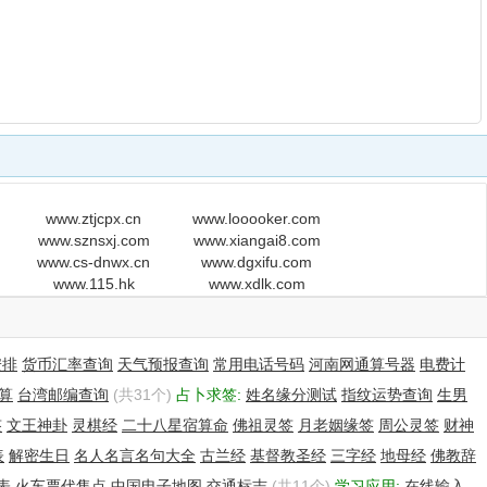
www.ztjcpx.cn
www.looooker.com
www.sznsxj.com
www.xiangai8.com
www.cs-dnwx.cn
www.dgxifu.com
www.115.hk
www.xdlk.com
安排
货币汇率查询
天气预报查询
常用电话号码
河南网通算号器
电费计
算
台湾邮编查询
(共31个)
占卜求签:
姓名缘分测试
指纹运势查询
生男
签
文王神卦
灵棋经
二十八星宿算命
佛祖灵签
月老姻缘签
周公灵签
财神
表
解密生日
名人名言名句大全
古兰经
基督教圣经
三字经
地母经
佛教辞
表
火车票代售点
中国电子地图
交通标志
(共11个)
学习应用:
在线输入