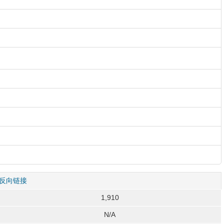
反向链接
1,910
N/A