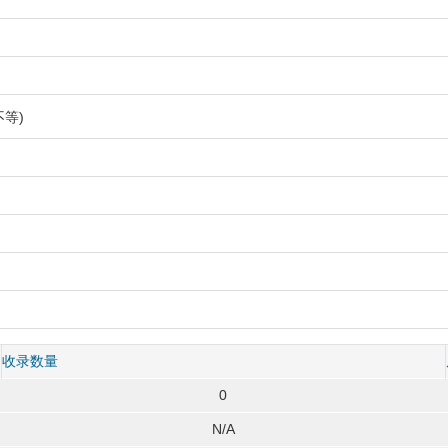
等)
收录数量
0
N/A