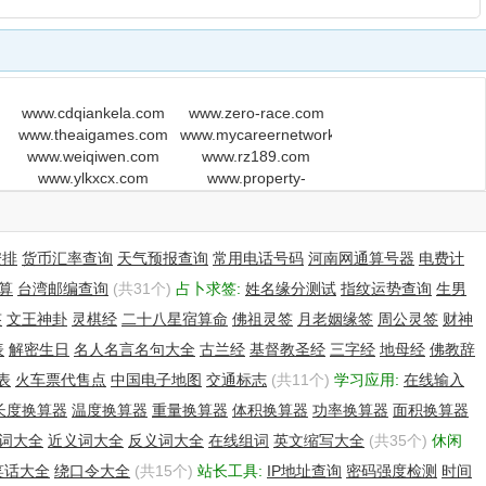
www.cdqiankela.com
www.zero-race.com
www.theaigames.com
www.mycareernetwork.com
www.weiqiwen.com
www.rz189.com
www.ylkxcx.com
www.property-
partnership.com
安排
货币汇率查询
天气预报查询
常用电话号码
河南网通算号器
电费计
算
台湾邮编查询
(共31个)
占卜求签:
姓名缘分测试
指纹运势查询
生男
签
文王神卦
灵棋经
二十八星宿算命
佛祖灵签
月老姻缘签
周公灵签
财神
表
解密生日
名人名言名句大全
古兰经
基督教圣经
三字经
地母经
佛教辞
表
火车票代售点
中国电子地图
交通标志
(共11个)
学习应用:
在线输入
长度换算器
温度换算器
重量换算器
体积换算器
功率换算器
面积换算器
词大全
近义词大全
反义词大全
在线组词
英文缩写大全
(共35个)
休闲
笑话大全
绕口令大全
(共15个)
站长工具:
IP地址查询
密码强度检测
时间