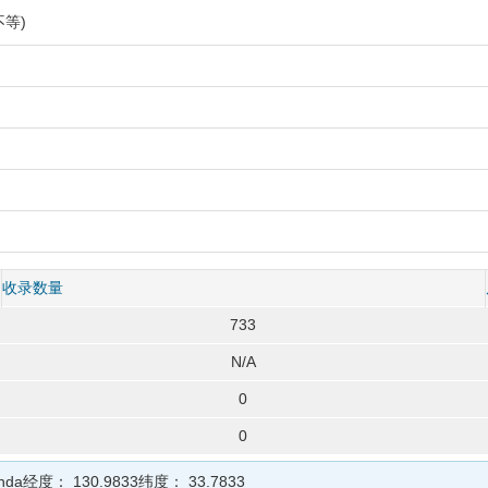
等)
收录数量
733
N/A
0
0
nda
经度：
130.9833
纬度：
33.7833