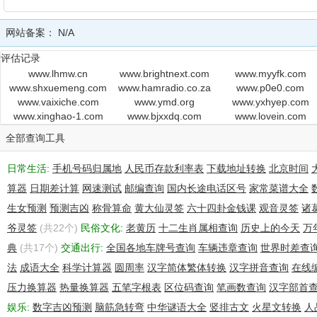
网站备案：
N/A
评估记录
www.lhmw.cn
www.brightnext.com
www.myyfk.com
www.shxuemeng.com
www.hamradio.co.za
www.p0e0.com
www.vaixiche.com
www.ymd.org
www.yxhyep.com
www.xinghao-1.com
www.bjxxdq.com
www.lovein.com
全部查询工具
日常生活:
手机号码归属地
人民币存款利率表
下载地址转换
北京时间
算器
日期差计算
网速测试
邮编查询
国内长途电话区号
家常菜谱大全
生女预测
预测吉凶
称骨算命
黄大仙灵签
六十四卦金钱课
观音灵签
诸
爷灵签
(共22个)
民俗文化:
老黄历
十二生肖属相查询
历史上的今天
万
典
(共17个)
交通出行:
全国各地车牌号查询
车辆违章查询
世界时差查
法
成语大全
科学计算器
圆周率
汉字简体繁体转换
汉字拼音查询
在线
压力换算器
热量换算器
五笔字根表
区位码查询
笔画数查询
汉字部首
娱乐:
数字吉凶预测
脑筋急转弯
中华谜语大全
竖排古文
火星文转换
人