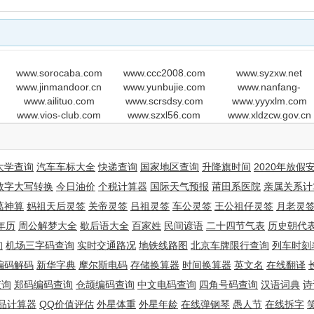
www.sorocaba.com
www.ccc2008.com
www.syzxw.net
www.jinmandoor.cn
www.yunbujie.com
www.nanfang-
www.ailituo.com
www.scrsdsy.com
www.yyyxlm.com
pump.cn
www.vios-club.com
www.szxl56.com
www.xldzcw.gov.cn
大学查询
汽车车标大全
快递查询
国家地区查询
升降旗时间
2020年放假
数字大写转换
今日油价
个税计算器
国际天气预报
莆田系医院
亲属关系计
葛神算
妈祖天后灵签
关帝灵签
吕祖灵签
车公灵签
王公祖仔灵签
月老灵
年历
周公解梦大全
歇后语大全
百家姓
民间谚语
二十四节气表
历史朝代
询
机场三字码查询
实时交通路况
地铁线路图
北京车牌限行查询
列车时刻
编码解码
新华字典
摩尔斯电码
存储换算器
时间换算器
英文名
在线翻译
查询
郑码编码查询
仓颉编码查询
中文电码查询
四角号码查询
汉语词典
诗
品计算器
QQ价值评估
外星体重
外星年龄
在线弹钢琴
愚人节
在线拆字