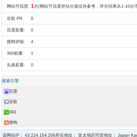
1
网站可信度:
分(网站可信度评估分值仅供参考，评分结果从1-10分不
谷歌 PR:
0
百度权重:
0
搜狗评级:
4
360权重:
1
头条权重:
0
搜索引擎
百度
谷歌
360
搜狗
该网站IP：
43.224.154.206
所在地址：
亚太地区
托管地址：
Japan Ka