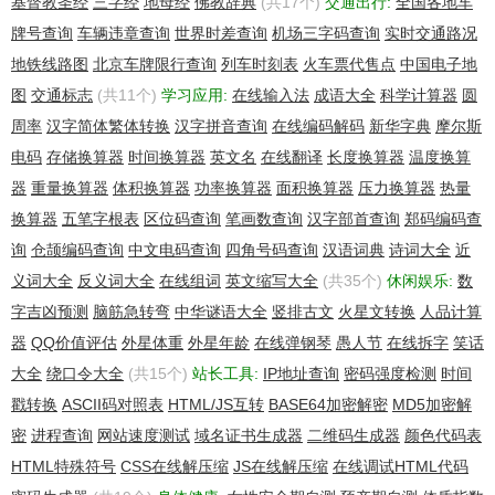
基督教圣经
三字经
地母经
佛教辞典
(共17个)
交通出行:
全国各地车
+86.15972918989
牌号查询
车辆违章查询
世界时差查询
机场三字码查询
实时交通路况
Technical Contact:
地铁线路图
北京车牌限行查询
列车时刻表
火车票代售点
中国电子地
george, lin qz-x@qq.com
图
交通标志
(共11个)
学习应用:
在线输入法
成语大全
科学计算器
圆
NanshanShekou
周率
汉字简体繁体转换
汉字拼音查询
在线编码解码
新华字典
摩尔斯
Shenzhen, Nanshan 518000
China
电码
存储换算器
时间换算器
英文名
在线翻译
长度换算器
温度换算
+86.15972918989
器
重量换算器
体积换算器
功率换算器
面积换算器
压力换算器
热量
换算器
五笔字根表
区位码查询
笔画数查询
汉字部首查询
郑码编码查
Domain servers in listed order:
F1G1NS1.DNSPOD.NET
询
仓颉编码查询
中文电码查询
四角号码查询
汉语词典
诗词大全
近
F1G1NS2.DNSPOD.NET
义词大全
反义词大全
在线组词
英文缩写大全
(共35个)
休闲娱乐:
数
字吉凶预测
脑筋急转弯
中华谜语大全
竖排古文
火星文转换
人品计算
器
QQ价值评估
外星体重
外星年龄
在线弹钢琴
愚人节
在线拆字
笑话
大全
绕口令大全
(共15个)
站长工具:
IP地址查询
密码强度检测
时间
戳转换
ASCII码对照表
HTML/JS互转
BASE64加密解密
MD5加密解
密
进程查询
网站速度测试
域名证书生成器
二维码生成器
颜色代码表
HTML特殊符号
CSS在线解压缩
JS在线解压缩
在线调试HTML代码