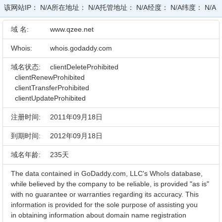
该网站IP：
N/A
所在地址：
N/A
托管地址：
N/A
经度：
N/A
纬度：
N/A
域 名:
www.qzee.net
Whois:
whois.godaddy.com
域名状态:
clientDeleteProhibited
clientRenewProhibited
clientTransferProhibited
clientUpdateProhibited
注册时间:
2011年09月18日
到期时间:
2012年09月18日
域名年龄:
235天
The data contained in GoDaddy.com, LLC's WhoIs database,
while believed by the company to be reliable, is provided "as is"
with no guarantee or warranties regarding its accuracy. This
information is provided for the sole purpose of assisting you
in obtaining information about domain name registration