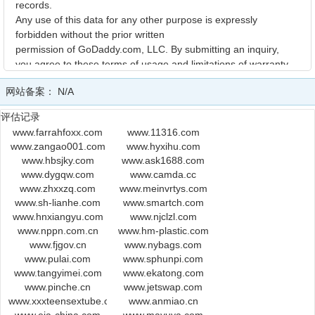
records.
Any use of this data for any other purpose is expressly
forbidden without the prior written
permission of GoDaddy.com, LLC. By submitting an inquiry,
you agree to these terms of usage and limitations of warranty.
In particular,
网站备案：
N/A
you agree not to use this data to allow, enable, or otherwise
make possible,
评估记录
dissemination or collection of this data, in part or in its entirety,
www.farrahfoxx.com
www.11316.com
for any
www.zangao001.com
www.hyxihu.com
purpose, such as the transmission of unsolicited advertising
www.hbsjky.com
www.ask1688.com
and
www.dygqw.com
www.camda.cc
and solicitations of any kind, including spam. You further agree
www.zhxxzq.com
www.meinvrtys.com
not to use this data to enable high volume, automated or
www.sh-lianhe.com
www.smartch.com
robotic electronic
www.hnxiangyu.com
www.njclzl.com
processes designed to collect or compile this data for any
www.nppn.com.cn
www.hm-plastic.com
purpose,
www.fjgov.cn
www.nybags.com
including mining this data for your own personal or commercial
www.pulai.com
www.sphunpi.com
purposes.
www.tangyimei.com
www.ekatong.com
www.pinche.cn
www.jetswap.com
Please note: the registrant of the domain name is specified
www.xxxteensextube.com
www.anmiao.cn