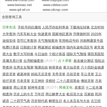
www.eia-china.com
in the "registrant" field. In most cases, GoDaddy.com, LLC
www.mayuya.com
www.beixiao.net
www.cddsw.com
is not the registrant of domain names listed in this database.
www.qd-wl.cn
www.cdcrqc.com
全部查询工具
Registrant:
lin george
日常生活:
手机号码归属地
人民币存款利率表
下载地址转换
北京时间
NanshanShekou
大学查询
汽车车标大全
快递查询
国家地区查询
升降旗时间
2020年
Shenzhen, Nanshan 518000
China
放假安排
货币汇率查询
天气预报查询
常用电话号码
河南网通算号器
电费计算器
日期差计算
网速测试
邮编查询
国内长途电话区号
家常菜
Registered through: GoDaddy.com, LLC
谱大全
数字大写转换
今日油价
个税计算器
国际天气预报
莆田系医院
(http://www.godaddy.com)
Domain Name: QZEE.NET
亲属关系计算
台湾邮编查询
(共31个)
占卜求签:
姓名缘分测试
指纹运
Created on: 18-Sep-11
势查询
生男生女预测
预测吉凶
称骨算命
黄大仙灵签
六十四卦金钱课
Expires on: 18-Sep-12
观音灵签
诸葛神算
妈祖天后灵签
关帝灵签
吕祖灵签
车公灵签
王公
Last Updated on: 18-Sep-11
祖仔灵签
月老灵签
文王神卦
灵棋经
二十八星宿算命
佛祖灵签
月老
Administrative Contact:
姻缘签
周公灵签
财神爷灵签
(共22个)
民俗文化:
老黄历
十二生肖属
george, lin qz-x@qq.com
相查询
历史上的今天
万年历
周公解梦大全
歇后语大全
百家姓
民间
NanshanShekou
Shenzhen, Nanshan 518000
谚语
二十四节气表
历史朝代表
解密生日
名人名言名句大全
古兰经
China