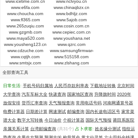
www.icetime.com.cn
www.nclvyou.cn
forbidden without the prior written
www.e6fa.com
www.chinaqbzx.cn
permission of GoDaddy.com, LLC. By submitting an inquiry,
www.choucha.com
www.bdhljz.com
you agree to these terms of usage and limitations of warranty.
www.fl365.com
www.5ajob.com
In particular,
www.265zuqiu.com
www.cosin.com.cn
you agree not to use this data to allow, enable, or otherwise
www.gzgmb.com
www.cepiec.com.cn
make possible,
www.maya520.com
www.youshana.net
dissemination or collection of this data, in part or in its entirety,
www.yousheng123.cn
www.qzrc.com
for any
www.cdzuche.com
www.samsungfirmwareworld.com
www.cqtjh.com
www.515158.com
purpose, such as the transmission of unsolicited advertising
www.smtsjx.com
www.zlshang.com
and
and solicitations of any kind, including spam. You further agree
全部查询工具
not to use this data to enable high volume, automated or
robotic electronic
日常生活:
手机号码归属地
人民币存款利率表
下载地址转换
北京时间
processes designed to collect or compile this data for any
大学查询
汽车车标大全
快递查询
国家地区查询
升降旗时间
2020年
purpose,
including mining this data for your own personal or commercial
放假安排
货币汇率查询
天气预报查询
常用电话号码
河南网通算号器
purposes.
电费计算器
日期差计算
网速测试
邮编查询
国内长途电话区号
家常菜
谱大全
数字大写转换
今日油价
个税计算器
国际天气预报
莆田系医院
Please note: the registrant of the domain name is specified
in the "registrant" section. In most cases, GoDaddy.com, LLC
亲属关系计算
台湾邮编查询
(共31个)
占卜求签:
姓名缘分测试
指纹运
is not the registrant of domain names listed in this database.
势查询
生男生女预测
预测吉凶
称骨算命
黄大仙灵签
六十四卦金钱课