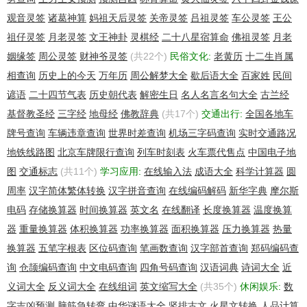
观音灵签
诸葛神算
妈祖天后灵签
关帝灵签
吕祖灵签
车公灵签
王公
祖仔灵签
月老灵签
文王神卦
灵棋经
二十八星宿算命
佛祖灵签
月老
姻缘签
周公灵签
财神爷灵签
(共22个)
民俗文化:
老黄历
十二生肖属
相查询
历史上的今天
万年历
周公解梦大全
歇后语大全
百家姓
民间
谚语
二十四节气表
历史朝代表
解密生日
名人名言名句大全
古兰经
基督教圣经
三字经
地母经
佛教辞典
(共17个)
交通出行:
全国各地车
牌号查询
车辆违章查询
世界时差查询
机场三字码查询
实时交通路况
地铁线路图
北京车牌限行查询
列车时刻表
火车票代售点
中国电子地
图
交通标志
(共11个)
学习应用:
在线输入法
成语大全
科学计算器
圆
周率
汉字简体繁体转换
汉字拼音查询
在线编码解码
新华字典
摩尔斯
电码
存储换算器
时间换算器
英文名
在线翻译
长度换算器
温度换算
器
重量换算器
体积换算器
功率换算器
面积换算器
压力换算器
热量
换算器
五笔字根表
区位码查询
笔画数查询
汉字部首查询
郑码编码查
询
仓颉编码查询
中文电码查询
四角号码查询
汉语词典
诗词大全
近
义词大全
反义词大全
在线组词
英文缩写大全
(共35个)
休闲娱乐:
数
字吉凶预测
脑筋急转弯
中华谜语大全
竖排古文
火星文转换
人品计算