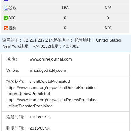
谷歌
N/A
N/A
360
0
0
搜狗
0
N/A
该网站IP：
72.251.217.214
所在地址：
托管地址：
United States
New York
经度：
-74.0132
纬度：
40.7082
域 名:
www.onlinejournal.com
Whois:
whois.godaddy.com
域名状态:
clientDeleteProhibited
https://www.icann.org/epp#clientDeleteProhibited
clientRenewProhibited
https://www.icann.org/epp#clientRenewProhibited
clientTransferProhibited
注册时间:
1998/09/05
到期时间:
2016/09/04