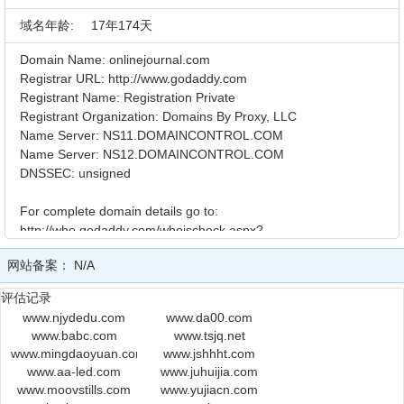
域名年龄:
17年174天
Domain Name: onlinejournal.com
Registrar URL: http://www.godaddy.com
Registrant Name: Registration Private
Registrant Organization: Domains By Proxy, LLC
Name Server: NS11.DOMAINCONTROL.COM
Name Server: NS12.DOMAINCONTROL.COM
DNSSEC: unsigned
For complete domain details go to:
http://who.godaddy.com/whoischeck.aspx?
domain=onlinejournal.com
网站备案：
N/A
The data contained in GoDaddy.com, LLC's WhoIs database,
评估记录
while believed by the company to be reliable, is provided "as is"
www.njydedu.com
www.da00.com
with no guarantee or warranties regarding its accuracy. This
www.babc.com
www.tsjq.net
information is provided for the sole purpose of assisting you
www.mingdaoyuan.com
www.jshhht.com
in obtaining information about domain name registration
www.aa-led.com
www.juhuijia.com
records.
www.moovstills.com
www.yujiacn.com
Any use of this data for any other purpose is expressly