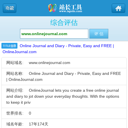
综合评估
Online Journal and Diary - Private, Easy and FREE |
OnlineJournal.com
网站域名:
www.onlinejournal.com
网站名称:
Online Journal and Diary - Private, Easy and FREE
| OnlineJournal.com
网站介绍:
OnlineJournal lets you create a free online journal
and diary to jot down your everyday thoughts. With the options
to keep it priv
世界排名:
0
域名年龄:
17年174天