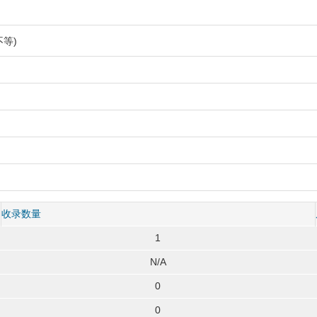
等)
收录数量
1
N/A
0
0