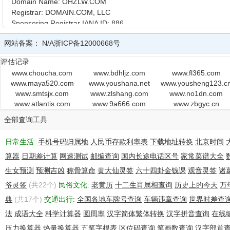
Domain Name: OHZLW.COM
Registrar: DOMAIN.COM, LLC
Sponsoring Registrar IANA ID: 886
Whois Server: whois.domain.com
网站备案：
N/A
浙ICP备12000668号
Referral URL: http://www.domain.com
Name Server: F1G1NS1.DNSPOD.NET
评估记录
Name Server: F1G1NS2.DNSPOD.NET
www.choucha.com
www.bdhljz.com
www.fl365.com
Status: redemptionPeriod https://icann.org/epp#redemptionPeriod
www.maya520.com
www.youshana.net
www.yousheng123.c
Updated Date: 22-sep-2016
www.smtsjx.com
www.zlshang.com
www.no1dn.com
Creation Date: 26-may-2016
www.atlantis.com
www.9a666.com
www.zbgyc.cn
Expiration Date: 26-may-2017
全部查询工具
>>> Last update of whois database: Sun, 16 Oct 2016 08:02:23 G
日常生活:
手机号码归属地
人民币存款利率表
下载地址转换
北京时间
For more information on Whois status codes, please visit https://ic
算器
日期差计算
网速测试
邮编查询
国内长途电话区号
家常菜谱大全
生女预测
预测吉凶
称骨算命
黄大仙灵签
六十四卦金钱课
观音灵签
诸
NOTICE: The expiration date displayed in this record is the date th
爷灵签
registrar's sponsorship of the domain name registration in the regist
(共22个)
民俗文化:
老黄历
十二生肖属相查询
历史上的今天
万
currently set to expire. This date does not necessarily reflect the ex
典
(共17个)
交通出行:
全国各地车牌号查询
车辆违章查询
世界时差查
date of the domain name registrant's agreement with the sponsori
法
成语大全
科学计算器
圆周率
汉字简体繁体转换
汉字拼音查询
在线
registrar. Users may consult the sponsoring registrar's Whois datab
压力换算器
view the registrar's reported date of expiration for this registration.
热量换算器
五笔字根表
区位码查询
笔画数查询
汉字部首