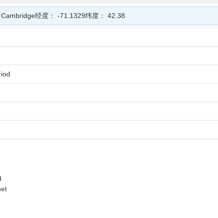
s Cambridge
经度：
-71.1329
纬度：
42.38
riod
d
net