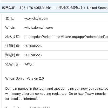
该网站IP：
128.1.70.40
所在地址：
北美地区
托管地址：
United State
域 名:
www.ohzlw.com
Whois:
whois.domain.com
域名状态:
redemptionPeriod https://icann.org/epp#redemptionPe
注册时间:
2016/05/26
到期时间:
2017/05/26
域名年龄:
143天
Whois Server Version 2.0
Domain names in the .com and .net domains can now be registere
with many different competing registrars. Go to http://www.internic.
for detailed information.