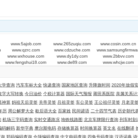
www.5ajob.com
www.265zuqiu.com
www.cosin.com.cn
n
www.qzrc.com
www.cdzuche.com
www.samsungfirmwa
www.wxhouse.com
www.dy1dy.com
www.2bbvv.com
www.fengshui18.com
www.de89.com
www.whcjw.com
MT <<<
大学查询
汽车车标大全
快递查询
国家地区查询
升降旗时间
2020年放假
ann.org/epp
数字大写转换
今日油价
个税计算器
国际天气预报
莆田系医院
亲属关系计
葛神算
妈祖天后灵签
关帝灵签
吕祖灵签
车公灵签
王公祖仔灵签
月老灵
e
ry is
年历
周公解梦大全
歇后语大全
百家姓
民间谚语
二十四节气表
历史朝代
piration
询
机场三字码查询
实时交通路况
地铁线路图
北京车牌限行查询
列车时刻
ng
编码解码
新华字典
摩尔斯电码
存储换算器
时间换算器
英文名
在线翻译
ase to
查询
郑码编码查询
仓颉编码查询
中文电码查询
四角号码查询
汉语词典
诗