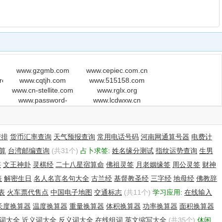
www.gzgmb.com
www.cepiec.com.cn
reworld.com
www.cqtjh.com
www.515158.com
www.cn-stellite.com
www.rglx.org
www.password-
www.lcdwxw.cn
buster.com
安排
货币汇率查询
天气预报查询
常用电话号码
河南网通算号器
电费计
算
台湾邮编查询
(共31个)
占卜求签:
姓名缘分测试
指纹运势查询
生男
签
文王神卦
灵棋经
二十八星宿算命
佛祖灵签
月老姻缘签
周公灵签
财神
表
解密生日
名人名言名句大全
古兰经
基督教圣经
三字经
地母经
佛教辞
表
火车票代售点
中国电子地图
交通标志
(共11个)
学习应用:
在线输入
长度换算器
温度换算器
重量换算器
体积换算器
功率换算器
面积换算器
词大全
近义词大全
反义词大全
在线组词
英文缩写大全
(共35个)
休闲