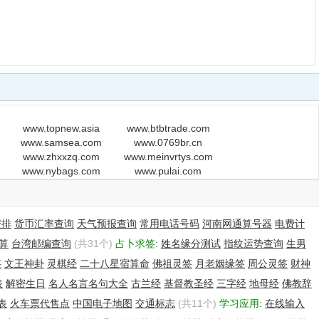
www.topnew.asia
www.btbtrade.com
www.samsea.com
www.0769br.cn
www.zhxxzq.com
www.meinvrtys.com
www.nybags.com
www.pulai.com
安排
货币汇率查询
天气预报查询
常用电话号码
河南网通算号器
电费计
算
台湾邮编查询
(共31个)
占卜求签:
姓名缘分测试
指纹运势查询
生男
签
文王神卦
灵棋经
二十八星宿算命
佛祖灵签
月老姻缘签
周公灵签
财神
表
解密生日
名人名言名句大全
古兰经
基督教圣经
三字经
地母经
佛教辞
表
火车票代售点
中国电子地图
交通标志
(共11个)
学习应用:
在线输入