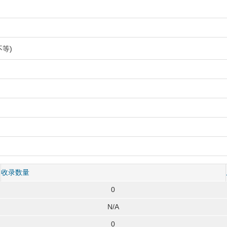
等)
收录数量
0
N/A
0