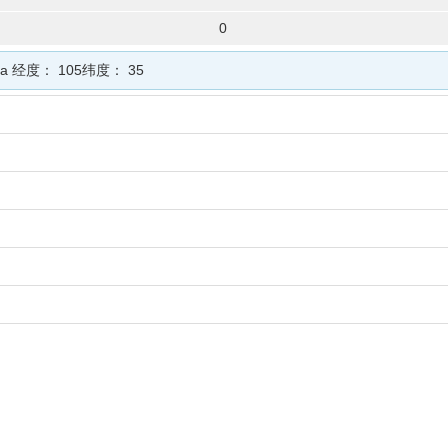
0
na
经度：
105
纬度：
35