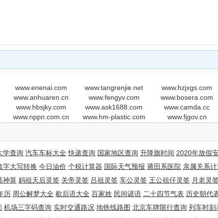
www.enenai.com
www.tangrenjie.net
www.hzjxgs.com
www.anhuaren.cn
www.fengyv.com
www.bosera.com
www.hbsjky.com
www.ask1688.com
www.camda.cc
www.nppn.com.cn
www.hm-plastic.com
www.fjgov.cn
大学查询
汽车车标大全
快递查询
国家地区查询
升降旗时间
2020年放假
数字大写转换
今日油价
个税计算器
国际天气预报
莆田系医院
亲属关系计
葛神算
妈祖天后灵签
关帝灵签
吕祖灵签
车公灵签
王公祖仔灵签
月老灵
年历
周公解梦大全
歇后语大全
百家姓
民间谚语
二十四节气表
历史朝代
询
机场三字码查询
实时交通路况
地铁线路图
北京车牌限行查询
列车时刻
 information see www.protecteddomainservices.com