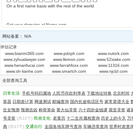
On a first name basis with the rest of the world.
Get your domains at Name.com.
网站备案：
N/A
Domain Name: mgscl3.com
评估记录
Registrar: Name.com LLC
www.bianmi360.com
www.pdzph.com
www.nutork.com
www.zyhualawyer.com
www.llemon.com
www.52xiake.com
Protected Domain Services Customer ID: NCR-3886325
www.henanfucai.com
www.farrahfoxx.com
www.11316.com
www.sh-lianhe.com
www.smartch.com
www.njclzl.com
Expiration Date: 2013-07-27 03:36:14
全部查询工具
Creation Date: 2011-07-27 03:36:14
日常生活:
Name Servers:
手机号码归属地
人民币存款利率表
下载地址转换
北京时间
ns1.domain-resolution.net
算器
日期差计算
网速测试
邮编查询
国内长途电话区号
家常菜谱大全
ns2.domain-resolution.net
生女预测
预测吉凶
称骨算命
黄大仙灵签
六十四卦金钱课
观音灵签
诸
ns3.domain-resolution.net
爷灵签
ns4.domain-resolution.net
(共22个)
民俗文化:
老黄历
十二生肖属相查询
历史上的今天
万
典
(共17个)
交通出行:
全国各地车牌号查询
车辆违章查询
世界时差查
Domain privacy provided by Protected Domain Services. For more