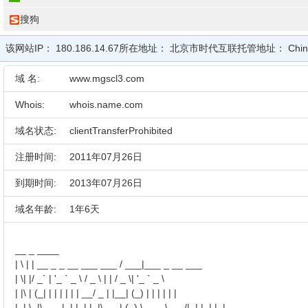
搜狗
该网站IP：
180.186.14.67
所在地址：
北京市时代互联
托管地址：
Chi
域 名:
www.mgscl3.com
Whois:
whois.name.com
域名状态:
clientTransferProhibited
注册时间:
2011年07月26日
到期时间:
2013年07月26日
域名年龄:
1年6天
__ _ ____
| \ | | __ _ _ __ ___ ___ / ___|___ _ __ ___
| \| |/ _` | '_ ` _ \ / _ \ | | / _ \| '_ ` _ \
| |\ | (_| | | | | | | __/ _ | |__| (_) | | | | | |
|_| \_|\__,_|_| |_| |_|\___| (_) \____\___/|_| |_| |_|