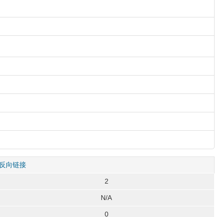
反向链接
2
N/A
0