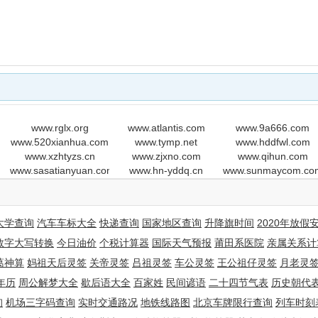
www.rglx.org
www.atlantis.com
www.9a666.com
www.520xianhua.com
www.tymp.net
www.hddfwl.com
www.xzhtyzs.cn
www.zjxno.com
www.qihun.com
www.sasatianyuan.com
www.hn-yddq.cn
www.sunmaycom.co
大学查询
汽车车标大全
快递查询
国家地区查询
升降旗时间
2020年放假
数字大写转换
今日油价
个税计算器
国际天气预报
莆田系医院
亲属关系计
葛神算
妈祖天后灵签
关帝灵签
吕祖灵签
车公灵签
王公祖仔灵签
月老灵
年历
周公解梦大全
歇后语大全
百家姓
民间谚语
二十四节气表
历史朝代
询
机场三字码查询
实时交通路况
地铁线路图
北京车牌限行查询
列车时刻