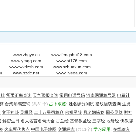
www.zbgyc.cn
www.fengshui18.com
www.ymqq.com
www.ht176.com
www.wkdzsb.com
www.szhuaxun.com
m
www.szdc.net
www.liveoa.com
安排
货币汇率查询
天气预报查询
常用电话号码
河南网通算号器
电费计
算
台湾邮编查询
(共31个)
占卜求签:
姓名缘分测试
指纹运势查询
生男
签
文王神卦
灵棋经
二十八星宿算命
佛祖灵签
月老姻缘签
周公灵签
财神
表
解密生日
名人名言名句大全
古兰经
基督教圣经
三字经
地母经
佛教辞
表
火车票代售点
中国电子地图
交通标志
(共11个)
学习应用:
在线输入