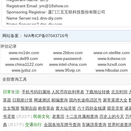
Registrant Email: ym@18show.cn
Sponsoring Registrar: 厦门三五互联科技股份有限公司
Name Server:ns1.dns-diy.com
Name Server:ns2.dns-diy.com
Name Server:ns3.dns-diy.com
网站备案：
N/A
粤ICP备07043716号
Name Server:ns4.dns-diy.com
Registration Date: 2007-03-30 15:48:48
评估记录
Expiration Date: 2013-03-30 15:48:48
www.no1dn.com
www.2bbvv.com
www.cn-stellite.com
Dnssec Deployment: N
www.de89.com
www.password-
www.lcdwxw.cn
www.china1122.com
www.intel-china.com
buster.com
www.hzxdl.com
www.jydsz.cn
www.95vip.cn
www.hlbudai.com
全部查询工具
日常生活:
手机号码归属地
人民币存款利率表
下载地址转换
北京时间
算器
日期差计算
网速测试
邮编查询
国内长途电话区号
家常菜谱大全
生女预测
预测吉凶
称骨算命
黄大仙灵签
六十四卦金钱课
观音灵签
诸
爷灵签
(共22个)
民俗文化:
老黄历
十二生肖属相查询
历史上的今天
万
典
(共17个)
交通出行:
全国各地车牌号查询
车辆违章查询
世界时差查