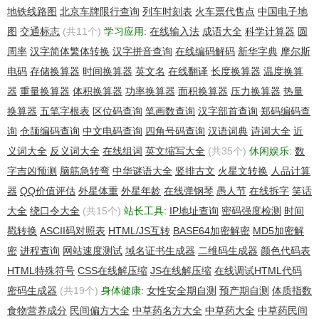
地铁线路图
北京车牌限行查询
列车时刻表
火车票代售点
中国电子地
图
交通标志
(共11个)
学习应用:
在线输入法
成语大全
科学计算器
圆
周率
汉字简体繁体转换
汉字拼音查询
在线编码解码
新华字典
摩尔斯
电码
存储换算器
时间换算器
英文名
在线翻译
长度换算器
温度换算
器
重量换算器
体积换算器
功率换算器
面积换算器
压力换算器
热量
换算器
五笔字根表
区位码查询
笔画数查询
汉字部首查询
郑码编码查
询
仓颉编码查询
中文电码查询
四角号码查询
汉语词典
诗词大全
近
义词大全
反义词大全
在线组词
英文缩写大全
(共35个)
休闲娱乐:
数
字吉凶预测
脑筋急转弯
中华谜语大全
竖排古文
火星文转换
人品计算
器
QQ价值评估
外星体重
外星年龄
在线弹钢琴
愚人节
在线拆字
笑话
大全
绕口令大全
(共15个)
站长工具:
IP地址查询
密码强度检测
时间
戳转换
ASCII码对照表
HTML/JS互转
BASE64加密解密
MD5加密解
密
进程查询
网站速度测试
域名证书生成器
二维码生成器
颜色代码表
HTML特殊符号
CSS在线解压缩
JS在线解压缩
在线调试HTML代码
密码生成器
(共19个)
身体健康:
女性安全期自测
预产期自测
体质指数
食物营养成分
民间偏方大全
中草药名方大全
中草药大全
中草药民间