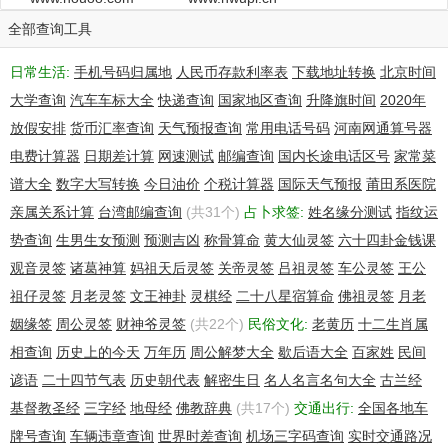
全部查询工具
日常生活:
手机号码归属地
人民币存款利率表
下载地址转换
北京时间
大学查询
汽车车标大全
快递查询
国家地区查询
升降旗时间
2020年
放假安排
货币汇率查询
天气预报查询
常用电话号码
河南网通算号器
电费计算器
日期差计算
网速测试
邮编查询
国内长途电话区号
家常菜
谱大全
数字大写转换
今日油价
个税计算器
国际天气预报
莆田系医院
亲属关系计算
台湾邮编查询
(共31个)
占卜求签:
姓名缘分测试
指纹运
势查询
生男生女预测
预测吉凶
称骨算命
黄大仙灵签
六十四卦金钱课
观音灵签
诸葛神算
妈祖天后灵签
关帝灵签
吕祖灵签
车公灵签
王公
祖仔灵签
月老灵签
文王神卦
灵棋经
二十八星宿算命
佛祖灵签
月老
姻缘签
周公灵签
财神爷灵签
(共22个)
民俗文化:
老黄历
十二生肖属
相查询
历史上的今天
万年历
周公解梦大全
歇后语大全
百家姓
民间
谚语
二十四节气表
历史朝代表
解密生日
名人名言名句大全
古兰经
基督教圣经
三字经
地母经
佛教辞典
(共17个)
交通出行:
全国各地车
牌号查询
车辆违章查询
世界时差查询
机场三字码查询
实时交通路况