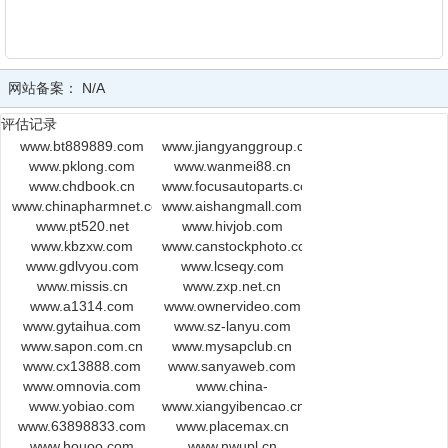
网站备案：
N/A
评估记录
www.bt889889.com
www.jiangyanggroup.com.cn
www.pklong.com
www.wanmei88.cn
www.chdbook.cn
www.focusautoparts.com
www.chinapharmnet.com
www.aishangmall.com
www.pt520.net
www.hivjob.com
www.kbzxw.com
www.canstockphoto.com
www.gdlvyou.com
www.lcseqy.com
www.missis.cn
www.zxp.net.cn
www.a1314.com
www.ownervideo.com
www.gytaihua.com
www.sz-lanyu.com
www.sapon.com.cn
www.mysapclub.cn
www.cx13888.com
www.sanyaweb.com
www.omnovia.com
www.china-
www.yobiao.com
www.xiangyibencao.cn
robotics.com
www.63898833.com
www.placemax.cn
www.houoo.com
www.nwupl.cn