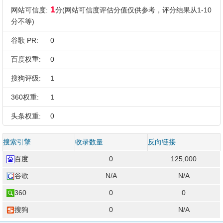
1
网站可信度:
分(网站可信度评估分值仅供参考，评分结果从1-10
分不等)
谷歌 PR:
0
百度权重:
0
搜狗评级:
1
360权重:
1
头条权重:
0
搜索引擎
收录数量
反向链接
百度
0
125,000
谷歌
N/A
N/A
360
0
0
搜狗
0
N/A