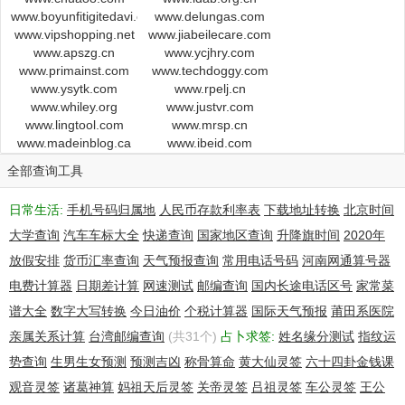
www.boyunfitigitedavi.com
www.delungas.com
www.vipshopping.net
www.jiabeilecare.com
www.apszg.cn
www.ycjhry.com
www.primainst.com
www.techdoggy.com
www.ysytk.com
www.rpelj.cn
www.whiley.org
www.justvr.com
www.lingtool.com
www.mrsp.cn
www.madeinblog.ca
www.ibeid.com
全部查询工具
日常生活:
手机号码归属地
人民币存款利率表
下载地址转换
北京时间
大学查询
汽车车标大全
快递查询
国家地区查询
升降旗时间
2020年
放假安排
货币汇率查询
天气预报查询
常用电话号码
河南网通算号器
电费计算器
日期差计算
网速测试
邮编查询
国内长途电话区号
家常菜
谱大全
数字大写转换
今日油价
个税计算器
国际天气预报
莆田系医院
亲属关系计算
台湾邮编查询
(共31个)
占卜求签:
姓名缘分测试
指纹运
势查询
生男生女预测
预测吉凶
称骨算命
黄大仙灵签
六十四卦金钱课
观音灵签
诸葛神算
妈祖天后灵签
关帝灵签
吕祖灵签
车公灵签
王公