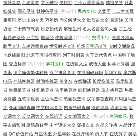
祖仔灵签
月老灵签
文王神卦
灵棋经
二十八星宿算命
佛祖灵签
月老
姻缘签
周公灵签
财神爷灵签
(共22个)
民俗文化:
老黄历
十二生肖属
相查询
历史上的今天
万年历
周公解梦大全
歇后语大全
百家姓
民间
谚语
二十四节气表
历史朝代表
解密生日
名人名言名句大全
古兰经
基督教圣经
三字经
地母经
佛教辞典
(共17个)
交通出行:
全国各地车
牌号查询
车辆违章查询
世界时差查询
机场三字码查询
实时交通路况
地铁线路图
北京车牌限行查询
列车时刻表
火车票代售点
中国电子地
图
交通标志
(共11个)
学习应用:
在线输入法
成语大全
科学计算器
圆
周率
汉字简体繁体转换
汉字拼音查询
在线编码解码
新华字典
摩尔斯
电码
存储换算器
时间换算器
英文名
在线翻译
长度换算器
温度换算
器
重量换算器
体积换算器
功率换算器
面积换算器
压力换算器
热量
换算器
五笔字根表
区位码查询
笔画数查询
汉字部首查询
郑码编码查
询
仓颉编码查询
中文电码查询
四角号码查询
汉语词典
诗词大全
近
义词大全
反义词大全
在线组词
英文缩写大全
(共35个)
休闲娱乐:
数
字吉凶预测
脑筋急转弯
中华谜语大全
竖排古文
火星文转换
人品计算
器
QQ价值评估
外星体重
外星年龄
在线弹钢琴
愚人节
在线拆字
笑话