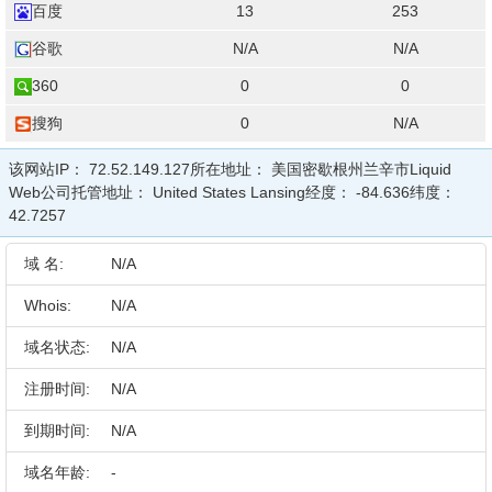
百度
13
253
谷歌
N/A
N/A
360
0
0
搜狗
0
N/A
该网站IP：
72.52.149.127
所在地址：
美国密歇根州兰辛市Liquid
Web公司
托管地址：
United States Lansing
经度：
-84.636
纬度：
42.7257
域 名:
N/A
Whois:
N/A
域名状态:
N/A
注册时间:
N/A
到期时间:
N/A
域名年龄:
-