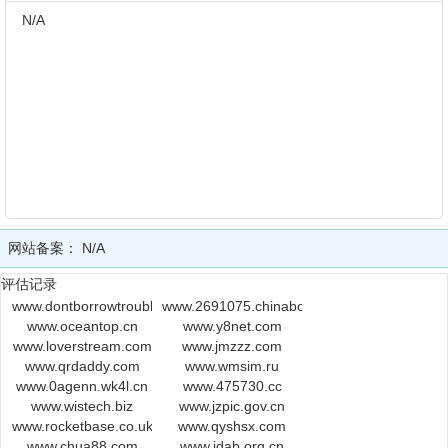
N/A
网站备案：
N/A
评估记录
www.dontborrowtroublesepa.org
www.2691075.chinaboiler.cn
www.oceantop.cn
www.y8net.com
www.loverstream.com
www.jmzzz.com
www.qrdaddy.com
www.wmsim.ru
www.0agenn.wk4l.cn
www.475730.cc
www.wistech.biz
www.jzpic.gov.cn
www.rocketbase.co.uk
www.qyshsx.com
www.chua88.com
www.idab.org.cn