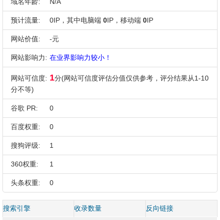
域名年龄:
N/A
预计流量:
0IP，其中电脑端
0
IP，移动端
0
IP
网站价值:
-元
网站影响力:
在业界影响力较小！
1
网站可信度:
分(网站可信度评估分值仅供参考，评分结果从1-10
分不等)
谷歌 PR:
0
百度权重:
0
搜狗评级:
1
360权重:
1
头条权重:
0
搜索引擎
收录数量
反向链接