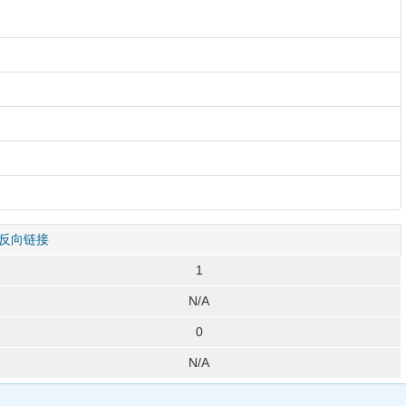
反向链接
1
N/A
0
N/A