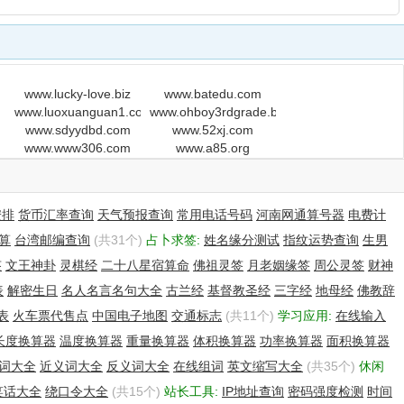
m
www.lucky-love.biz
www.batedu.com
www.luoxuanguan1.com
www.ohboy3rdgrade.blogspot.com
m
www.sdyydbd.com
www.52xj.com
www.www306.com
www.a85.org
安排
货币汇率查询
天气预报查询
常用电话号码
河南网通算号器
电费计
算
台湾邮编查询
(共31个)
占卜求签:
姓名缘分测试
指纹运势查询
生男
签
文王神卦
灵棋经
二十八星宿算命
佛祖灵签
月老姻缘签
周公灵签
财神
表
解密生日
名人名言名句大全
古兰经
基督教圣经
三字经
地母经
佛教辞
表
火车票代售点
中国电子地图
交通标志
(共11个)
学习应用:
在线输入
长度换算器
温度换算器
重量换算器
体积换算器
功率换算器
面积换算器
词大全
近义词大全
反义词大全
在线组词
英文缩写大全
(共35个)
休闲
笑话大全
绕口令大全
(共15个)
站长工具:
IP地址查询
密码强度检测
时间