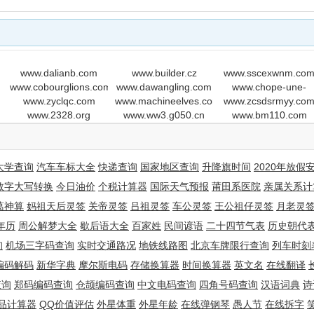
www.dalianb.com
www.builder.cz
www.sscexwnm.co
www.cobourglions.com
www.dawangling.com
www.chope-une-
www.zyclqc.com
www.machineelves.com
www.zcsdsrmyy.co
cougar.com
www.2328.org
www.ww3.g050.cn
www.bm110.com
大学查询
汽车车标大全
快递查询
国家地区查询
升降旗时间
2020年放假
数字大写转换
今日油价
个税计算器
国际天气预报
莆田系医院
亲属关系计
葛神算
妈祖天后灵签
关帝灵签
吕祖灵签
车公灵签
王公祖仔灵签
月老灵
年历
周公解梦大全
歇后语大全
百家姓
民间谚语
二十四节气表
历史朝代
询
机场三字码查询
实时交通路况
地铁线路图
北京车牌限行查询
列车时刻
编码解码
新华字典
摩尔斯电码
存储换算器
时间换算器
英文名
在线翻译
查询
郑码编码查询
仓颉编码查询
中文电码查询
四角号码查询
汉语词典
诗
品计算器
QQ价值评估
外星体重
外星年龄
在线弹钢琴
愚人节
在线拆字