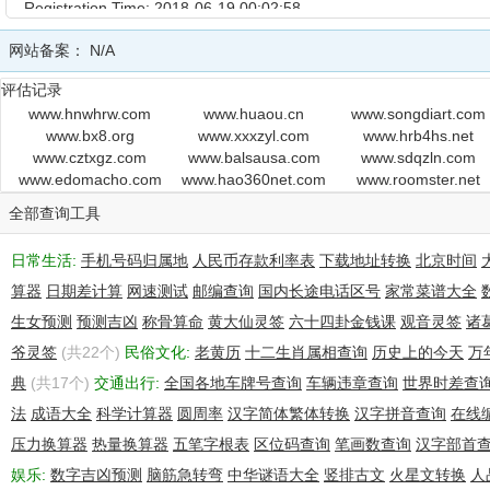
Registration Time: 2018-06-19 00:02:58
Expiration Time: 2019-06-19 00:02:58
网站备案：
N/A
DNSSEC: unsigned
评估记录
www.hnwhrw.com
www.huaou.cn
www.songdiart.com
www.bx8.org
www.xxxzyl.com
www.hrb4hs.net
www.cztxgz.com
www.balsausa.com
www.sdqzln.com
www.edomacho.com
www.hao360net.com
www.roomster.net
全部查询工具
日常生活:
手机号码归属地
人民币存款利率表
下载地址转换
北京时间
算器
日期差计算
网速测试
邮编查询
国内长途电话区号
家常菜谱大全
生女预测
预测吉凶
称骨算命
黄大仙灵签
六十四卦金钱课
观音灵签
诸
爷灵签
(共22个)
民俗文化:
老黄历
十二生肖属相查询
历史上的今天
万
典
(共17个)
交通出行:
全国各地车牌号查询
车辆违章查询
世界时差查
法
成语大全
科学计算器
圆周率
汉字简体繁体转换
汉字拼音查询
在线
压力换算器
热量换算器
五笔字根表
区位码查询
笔画数查询
汉字部首
娱乐:
数字吉凶预测
脑筋急转弯
中华谜语大全
竖排古文
火星文转换
人