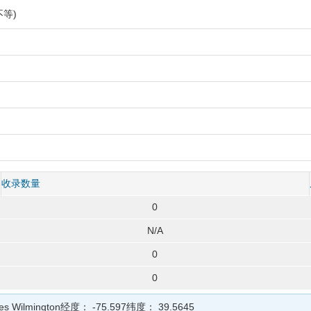
等)
收录数量
0
N/A
0
0
tes Wilmington
经度：
-75.597
纬度：
39.5645