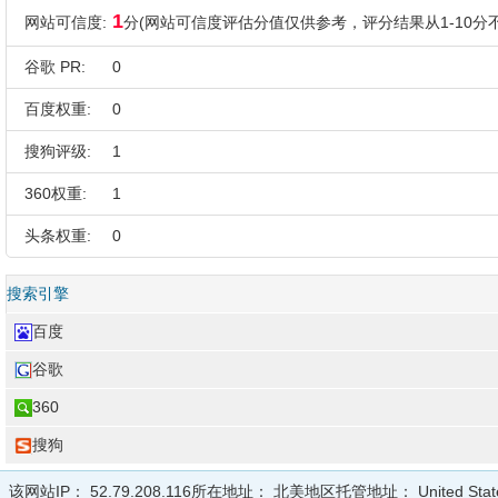
1
网站可信度:
分(网站可信度评估分值仅供参考，评分结果从1-10分不
谷歌 PR:
0
百度权重:
0
搜狗评级:
1
360权重:
1
头条权重:
0
搜索引擎
百度
谷歌
360
搜狗
该网站IP：
52.79.208.116
所在地址：
北美地区
托管地址：
United Sta