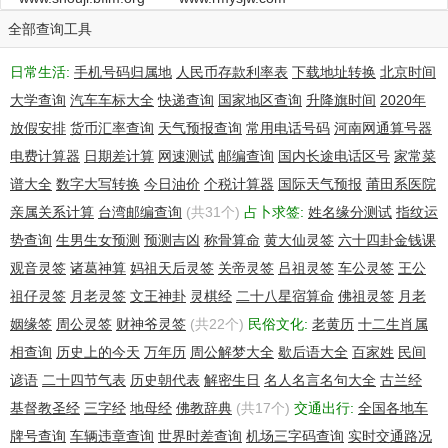
全部查询工具
日常生活:
手机号码归属地
人民币存款利率表
下载地址转换
北京时间
大学查询
汽车车标大全
快递查询
国家地区查询
升降旗时间
2020年
放假安排
货币汇率查询
天气预报查询
常用电话号码
河南网通算号器
电费计算器
日期差计算
网速测试
邮编查询
国内长途电话区号
家常菜
谱大全
数字大写转换
今日油价
个税计算器
国际天气预报
莆田系医院
亲属关系计算
台湾邮编查询
(共31个)
占卜求签:
姓名缘分测试
指纹运
势查询
生男生女预测
预测吉凶
称骨算命
黄大仙灵签
六十四卦金钱课
观音灵签
诸葛神算
妈祖天后灵签
关帝灵签
吕祖灵签
车公灵签
王公
祖仔灵签
月老灵签
文王神卦
灵棋经
二十八星宿算命
佛祖灵签
月老
姻缘签
周公灵签
财神爷灵签
(共22个)
民俗文化:
老黄历
十二生肖属
相查询
历史上的今天
万年历
周公解梦大全
歇后语大全
百家姓
民间
谚语
二十四节气表
历史朝代表
解密生日
名人名言名句大全
古兰经
基督教圣经
三字经
地母经
佛教辞典
(共17个)
交通出行:
全国各地车
牌号查询
车辆违章查询
世界时差查询
机场三字码查询
实时交通路况