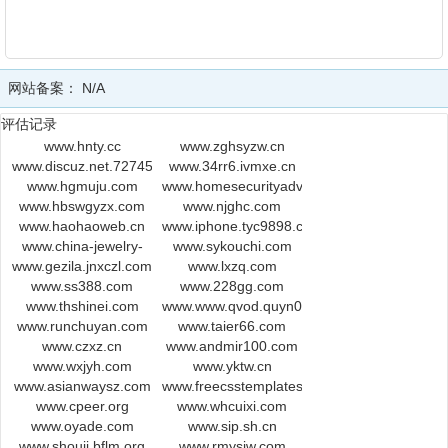
网站备案：
N/A
评估记录
www.hnty.cc
www.zghsyzw.cn
www.discuz.net.72745.sdoso.ac.cn
www.34rr6.ivmxe.cn
www.hgmuju.com
www.homesecurityadvice.com
www.hbswgyzx.com
www.njghc.com
www.haohaoweb.cn
www.iphone.tyc9898.com
www.china-jewelry-
www.sykouchi.com
www.gezila.jnxczl.com
supply.com
www.lxzq.com
www.ss388.com
www.228gg.com
www.thshinei.com
www.www.qvod.quyn03.com
www.runchuyan.com
www.taier66.com
www.czxz.cn
www.andmir100.com
www.wxjyh.com
www.yktw.cn
www.asianwaysz.com
www.freecsstemplates.org
www.cpeer.org
www.whcuixi.com
www.oyade.com
www.sip.sh.cn
www.shouji.bflm.org
www.rmysjw.com