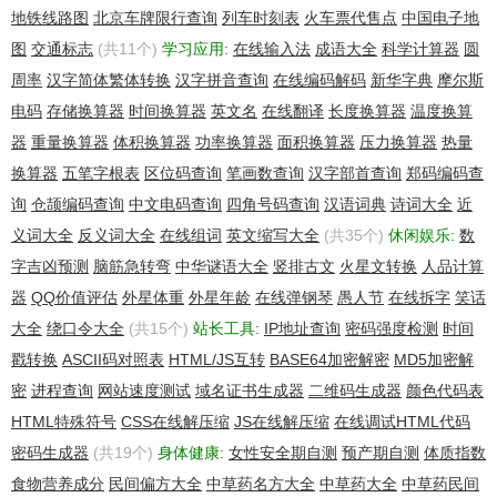
地铁线路图
北京车牌限行查询
列车时刻表
火车票代售点
中国电子地
图
交通标志
(共11个)
学习应用:
在线输入法
成语大全
科学计算器
圆
周率
汉字简体繁体转换
汉字拼音查询
在线编码解码
新华字典
摩尔斯
电码
存储换算器
时间换算器
英文名
在线翻译
长度换算器
温度换算
器
重量换算器
体积换算器
功率换算器
面积换算器
压力换算器
热量
换算器
五笔字根表
区位码查询
笔画数查询
汉字部首查询
郑码编码查
询
仓颉编码查询
中文电码查询
四角号码查询
汉语词典
诗词大全
近
义词大全
反义词大全
在线组词
英文缩写大全
(共35个)
休闲娱乐:
数
字吉凶预测
脑筋急转弯
中华谜语大全
竖排古文
火星文转换
人品计算
器
QQ价值评估
外星体重
外星年龄
在线弹钢琴
愚人节
在线拆字
笑话
大全
绕口令大全
(共15个)
站长工具:
IP地址查询
密码强度检测
时间
戳转换
ASCII码对照表
HTML/JS互转
BASE64加密解密
MD5加密解
密
进程查询
网站速度测试
域名证书生成器
二维码生成器
颜色代码表
HTML特殊符号
CSS在线解压缩
JS在线解压缩
在线调试HTML代码
密码生成器
(共19个)
身体健康:
女性安全期自测
预产期自测
体质指数
食物营养成分
民间偏方大全
中草药名方大全
中草药大全
中草药民间