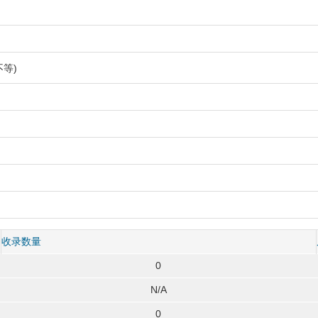
等)
收录数量
0
N/A
0