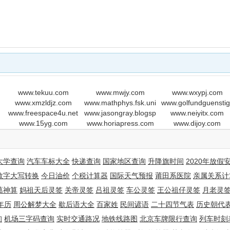
www.tekuu.com
www.mwjy.com
www.wxypj.com
www.xmzldjz.com
www.mathphys.fsk.uni-
www.golfundguenstig
www.freespace4u.net
www.jasongray.blogspot.com
heidelberg.de
www.neiyitx.com
www.15yg.com
www.horiapress.com
www.dijoy.com
大学查询
汽车车标大全
快递查询
国家地区查询
升降旗时间
2020年放假
数字大写转换
今日油价
个税计算器
国际天气预报
莆田系医院
亲属关系计
葛神算
妈祖天后灵签
关帝灵签
吕祖灵签
车公灵签
王公祖仔灵签
月老灵
年历
周公解梦大全
歇后语大全
百家姓
民间谚语
二十四节气表
历史朝代
询
机场三字码查询
实时交通路况
地铁线路图
北京车牌限行查询
列车时刻