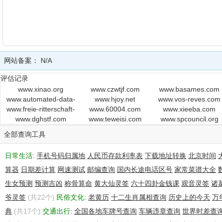
网站备案：
N/A
评估记录
www.xinao.org
www.czwtjf.com
www.basames.com
www.automated-data-
www.hjoy.net
www.vos-reves.com
www.freie-ritterschaft-
flow.blogspot.in
www.60004.com
www.xieeba.com
zu-muenzenberg.de
www.dghstf.com
www.teweisi.com
www.spcouncil.org
全部查询工具
日常生活:
手机号码归属地
人民币存款利率表
下载地址转换
北京时间
算器
日期差计算
网速测试
邮编查询
国内长途电话区号
家常菜谱大全
生女预测
预测吉凶
称骨算命
黄大仙灵签
六十四卦金钱课
观音灵签
诸
爷灵签
(共22个)
民俗文化:
老黄历
十二生肖属相查询
历史上的今天
万
典
(共17个)
交通出行:
全国各地车牌号查询
车辆违章查询
世界时差查