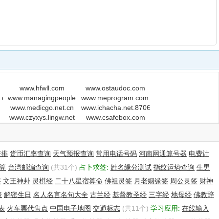
www.hfwll.com
www.ostaudoc.com
.de
www.managingpeopleatwork.com
www.meprogram.com.au
www.medicgo.net.cn
www.ichacha.net.87068.ahtj01.cn
www.czyxys.lingw.net
www.csafebox.com
安排
货币汇率查询
天气预报查询
常用电话号码
河南网通算号器
电费计
算
台湾邮编查询
(共31个)
占卜求签:
姓名缘分测试
指纹运势查询
生男
签
文王神卦
灵棋经
二十八星宿算命
佛祖灵签
月老姻缘签
周公灵签
财神
表
解密生日
名人名言名句大全
古兰经
基督教圣经
三字经
地母经
佛教辞
表
火车票代售点
中国电子地图
交通标志
(共11个)
学习应用:
在线输入