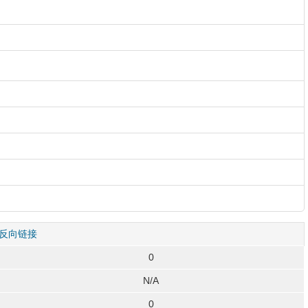
反向链接
0
N/A
0