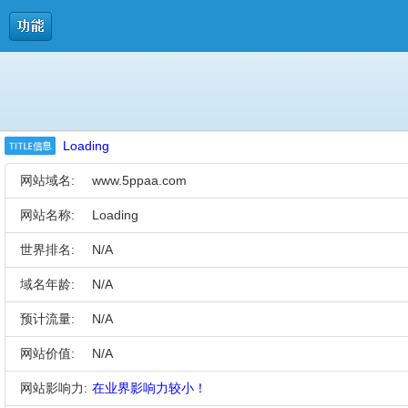
Loading
网站域名:
www.5ppaa.com
网站名称:
Loading
世界排名:
N/A
域名年龄:
N/A
预计流量:
N/A
网站价值:
N/A
网站影响力:
在业界影响力较小！