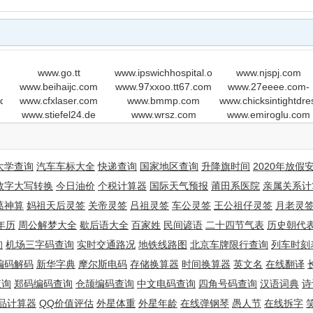
www.go.tt
www.ipswichhospital.org.uk
www.njspj.com
www.beihaijc.com
www.97xxoo.tt67.com
www.27eeee.com-
dj99.com
www.cfxlaser.com
www.bmmp.com
www.chicksintightdre
www.dj99.com
www.stiefel24.de
www.wrsz.com
www.emiroglu.com
大学查询
汽车车标大全
快递查询
国家地区查询
升降旗时间
2020年放假
数字大写转换
今日油价
个税计算器
国际天气预报
莆田系医院
亲属关系计
葛神算
妈祖天后灵签
关帝灵签
吕祖灵签
车公灵签
王公祖仔灵签
月老灵
年历
周公解梦大全
歇后语大全
百家姓
民间谚语
二十四节气表
历史朝代
询
机场三字码查询
实时交通路况
地铁线路图
北京车牌限行查询
列车时刻
编码解码
新华字典
摩尔斯电码
存储换算器
时间换算器
英文名
在线翻译
查询
郑码编码查询
仓颉编码查询
中文电码查询
四角号码查询
汉语词典
诗
品计算器
QQ价值评估
外星体重
外星年龄
在线弹钢琴
愚人节
在线拆字