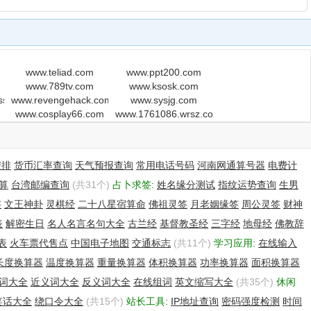
www.teliad.com
www.ppt200.com
www.789tv.com
www.ksosk.com
ss.tumblr.com
www.revengehack.com
www.sysjg.com
www.cosplay66.com
www.1761086.wrsz.com
安排
货币汇率查询
天气预报查询
常用电话号码
河南网通算号器
电费计
算
台湾邮编查询
(共31个)
占卜求签:
姓名缘分测试
指纹运势查询
生男
签
文王神卦
灵棋经
二十八星宿算命
佛祖灵签
月老姻缘签
周公灵签
财神
表
解密生日
名人名言名句大全
古兰经
基督教圣经
三字经
地母经
佛教辞
表
火车票代售点
中国电子地图
交通标志
(共11个)
学习应用:
在线输入
长度换算器
温度换算器
重量换算器
体积换算器
功率换算器
面积换算器
词大全
近义词大全
反义词大全
在线组词
英文缩写大全
(共35个)
休闲
笑话大全
绕口令大全
(共15个)
站长工具:
IP地址查询
密码强度检测
时间