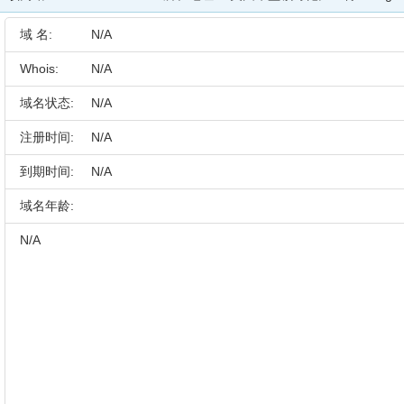
域 名:
N/A
Whois:
N/A
域名状态:
N/A
注册时间:
N/A
到期时间:
N/A
域名年龄:
N/A