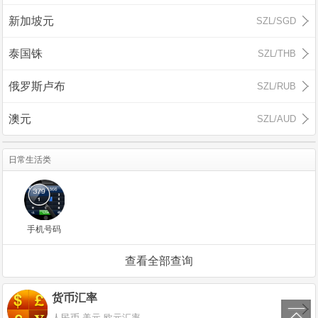
新加坡元
SZL/SGD
泰国铢
SZL/THB
俄罗斯卢布
SZL/RUB
澳元
SZL/AUD
日常生活类
手机号码
查看全部查询
货币汇率
∧
人民币 美元 欧元汇率